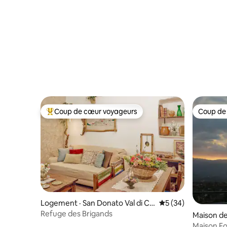
Coup de cœur voyageurs
Coup de
Coup de cœur voyageurs parmi les plus aimés
Coup de
Logement · San Donato Val di Co
Note moyenne de 5
5 (34)
mino
Refuge des Brigands
Maison de 
Maison Fo