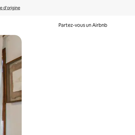
e d'origine
Partez-vous un Airbnb
et en les faisant glisser.