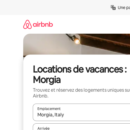
Aller
Une pa
directement
au
contenu
Locations de vacances :
Morgia
Trouvez et réservez des logements uniques su
Airbnb.
Emplacement
Quand les résultats sont affichés, parcourez-les en 
Arrivée