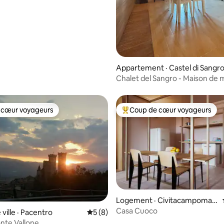
Appartement · Castel di Sangr
Chalet del Sangro - Maison de
confortable
 cœur voyageurs
Coup de cœur voyageurs
 cœur voyageurs
Coup de cœur voyageurs parmi 
 sur 5, 34 commentaires
Logement · Civitacampomar
ano
Casa Cuoco
ville · Pacentro
Note moyenne de 5 sur 5, 8 commentai
5 (8)
nte Vallone