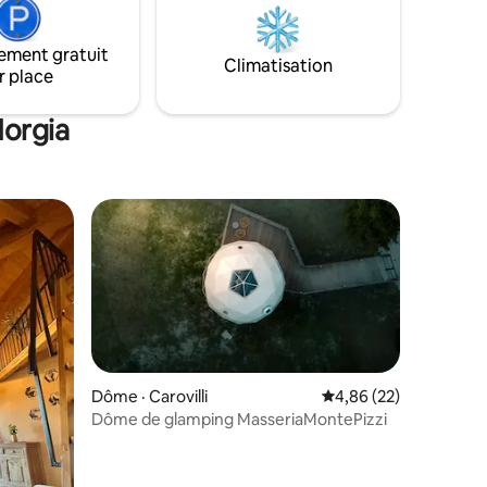
Roccamandolfi… Tous facilement
mité mais
accessibles !
ement gratuit
mie et la
Climatisation
r place
Morgia
Dôme · Carovilli
Note moyenne de 4,86
4,86 (22)
Dôme de glamping MasseriaMontePizzi
res