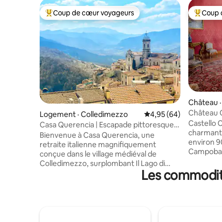
Coup de cœur voyageurs
Coup 
Coup de cœur voyageurs parmi les plus aimés
Coup de 
Château ·
Château C
Logement · Colledimezzo
Note moyenne de 4,95
4,95 (64)
Castello C
Casa Querencia | Escapade pittoresque
charmant 
au bord d'un lac italien
Bienvenue à Casa Querencia, une
environ 9
retraite italienne magnifiquement
Campobass
conçue dans le village médiéval de
l'intérieu
Colledimezzo, surplombant Il Lago di
aragonais.
Les commodité
Bomba. Cette maison en pierre
dans la to
restaurée avec amour offre quelque
propose 
chose de rare : une vue panoramique sur
lumineuse
le lac et les montagnes depuis chaque
d'origine 
pièce. Alliant charme historique et
dispose d
design moderne, il dispose de quatre