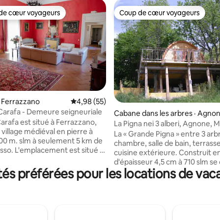
de cœur voyageurs
Coup de cœur voyageurs
cœur voyageurs parmi les plus aimés
Coup de cœur voyageurs
 Ferrazzano
Note moyenne de 4,98 sur 5, 55 commentai
4,98 (55)
arafa - Demeure seigneuriale
 sur 5, 64 commentaires
Cabane dans les arbres · Agno
arafa est situé à Ferrazzano,
La Pigna nei 3 alberi, Agnone, M
village médiéval en pierre à
La « Grande Pigna » entre 3 arbr
00 m. slm à seulement 5 km de
chambre, salle de bain, terrasse
o. L'emplacement est situé à
cuisine extérieure. Construit en sapin
r du château baron de l'âge
d'épaisseur 4,5 cm à 710 slm se
 Élégant et prestigieux le salon,
s préférées pour les locations de vac
sur une plate-forme en bois à 
ur se trouve la bibliothèque. Il
de haut entre un chêne, Sorbe et Noix et
deux chambres spacieuses et
on y accède au niveau étage sur
s avec des sols en terre cuite
montagne . Elle offre une vue 
et décorées dans le style. Il
sur la magnifique vallée du Verr
e deux salles de bains, dont une
zone protégée, à quelques pas