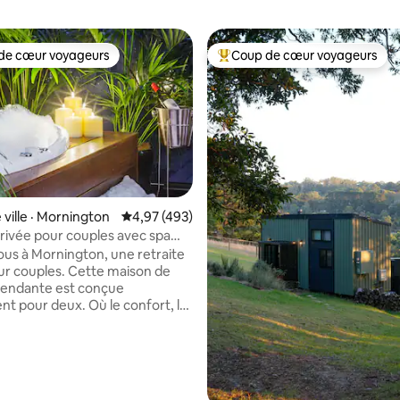
de cœur voyageurs
Coup de cœur voyageurs
cœur voyageurs parmi les plus aimés
Coup de cœur voyageurs parmi 
sur 5, 178 commentaires
 ville · Mornington
Note moyenne de 4,97 sur 5, 493 commentai
4,97 (493)
privée pour couples avec spa
 feu
us à Mornington, une retraite
ur couples. Cette maison de
épendante est conçue
t pour deux. Où le confort, le
a détente se rencontrent.
vous dans le somptueux lit
 après une journée d'exploration
nsule, ou blottissez-vous près
az à bûches. Détendez-