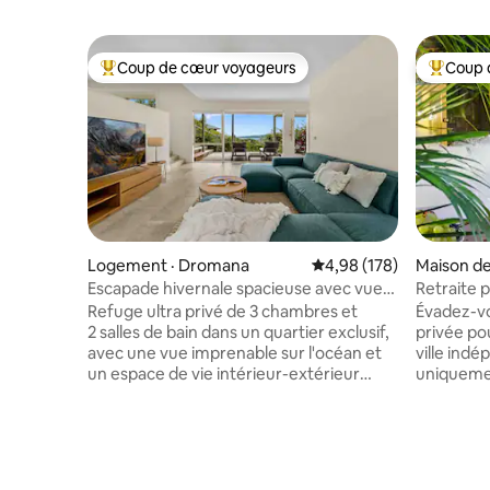
Coup de cœur voyageurs
Coup 
Coup de cœur voyageurs parmi les plus aimés
Coup de 
Logement · Dromana
Note moyenne de 4,98 
4,98 (178)
Maison de
Escapade hivernale spacieuse avec vue
Retraite 
sur l'océan
double et
Refuge ultra privé de 3 chambres et
Évadez-vo
2 salles de bain dans un quartier exclusif,
privée po
avec une vue imprenable sur l'océan et
ville ind
un espace de vie intérieur-extérieur
uniquemen
facile d'accès. 🌳🏖️ Ce refuge bien
luxe et l
équipé de la péninsule de Mornington est
Détendez-
à quelques minutes en voiture de la
king size
plage, des magasins, des restaurants et
de la péni
des supermarchés, et les cafés locaux
du foyer au g