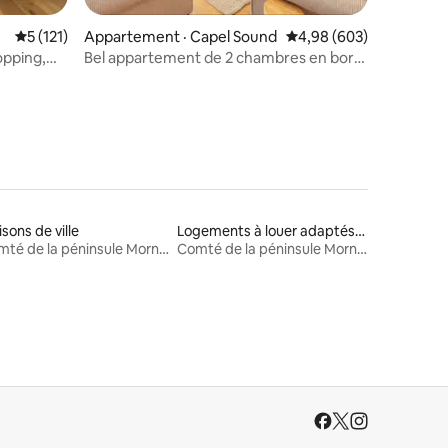
res
Note moyenne de 5 sur 5, 121 commentaires
5 (121)
Appartement · Capel Sound
Note moyenne de 4,98 
4,98 (603)
opping,
Bel appartement de 2 chambres en bord
de mer et vue sur le lever du soleil
sons de ville
Logements à louer adaptés aux animaux
Comté de la péninsule Mornington
Comté de la péninsule Mornington