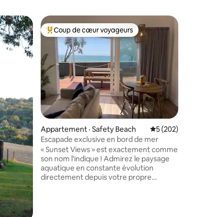
Logement
Coup de cœur voyageurs
Superhô
les plus aimés
Coup de cœur voyageurs parmi les plus aimés
Superhô
Cabane d
Nichée su
de Blairg
YOKO. Influencée par le design japonais
et nordi
de 2 lits 
escapade 
et de vous déte
conforta
res
divertiss
Appartement · Safety Beach
Note moyenne de 5 
5 (202)
extérieu
jardin, c
Escapade exclusive en bord de mer
ne vouliez
« Sunset Views » est exactement comme
faites, v
son nom l'indique ! Admirez le paysage
certains 
aquatique en constante évolution
boutiques
directement depuis votre propre
de Morni
terrasse avant. Ce magnifique studio
rénové pour couples se trouve à
seulement quelques pas de la plage de
sable blanc et à quelques minutes des