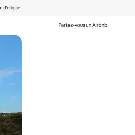
e d'origine
Partez-vous un Airbnb
et en les faisant glisser.