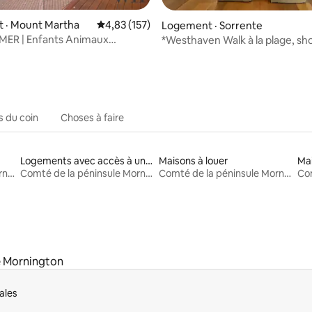
sur 5, 243 commentaires
 · Mount Martha
Note moyenne de 4,83 sur 5, 157 commentai
4,83 (157)
Logement · Sorrente
MER | Enfants Animaux
*Westhaven Walk à la plage, sh
 Piscine Spa Bar Salle de sport
piscine, spa, cheminée
s du coin
Choses à faire
Logements avec accès à un lac
Maisons à louer
Mai
Comté de la péninsule Mornington
Comté de la péninsule Mornington
Comté de la péninsule Mornington
e Mornington
ales