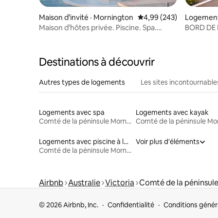
Maison d'invité · Mornington
Note moyenne de 4,99 
4,99 (243)
Logement
Maison d'hôtes privée. Piscine. Spa.
BORD DE 
Tennis. Feu
acceptés |
Destinations à découvrir
Autres types de logements
Les sites incontournable
Logements avec spa
Logements avec kayak
Comté de la péninsule Mornington
Logements avec piscine à louer
Voir plus d'éléments
Comté de la péninsule Mornington
Airbnb
Australie
Victoria
Comté de la péninsul
© 2026 Airbnb, Inc.
Confidentialité
Conditions génér