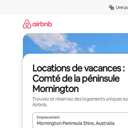
Aller
Une pa
directement
au
contenu
Locations de vacances :
Comté de la péninsule
Mornington
Trouvez et réservez des logements uniques su
Airbnb.
Emplacement
Quand les résultats sont affichés, parcourez-les en 