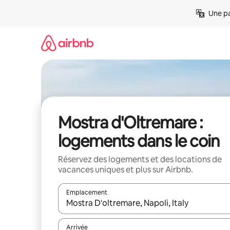
Aller
Une pa
directement
au
contenu
Mostra d'Oltremare :
logements dans le coin
Réservez des logements et des locations de
vacances uniques et plus sur Airbnb.
Emplacement
Quand les résultats sont affichés, parcourez-les en 
Arrivée