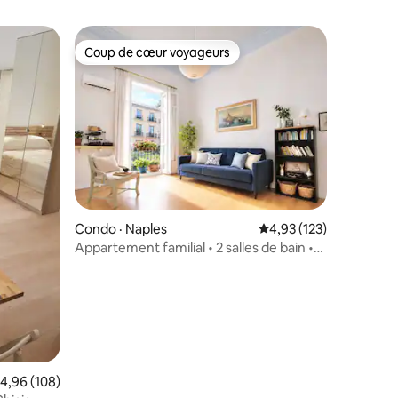
Coup de cœur voyageurs
Coup de cœur voyageurs
Condo · Naples
Note moyenne de 4,93
4,93 (123)
res
Appartement familial • 2 salles de bain •
Ascenseur • Centre historique
ote moyenne de 4,96 sur 5, 108 commentaires
4,96 (108)