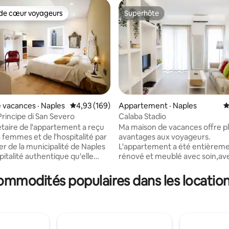
de cœur voyageurs
Superhôte
cœur voyageurs parmi les plus aimés
Superhôte
 vacances · Naples
Note moyenne de 4,93 sur 5, 169 commentai
4,93 (169)
Appartement · Naples
N
Principe di San Severo
Calaba Stadio
sur 5, 124 commentaires
étaire de l'appartement a reçu
Ma maison de vacances offre pl
s femmes et de l'hospitalité par
avantages aux voyageurs.
ler de la municipalité de Naples
L'appartement a été entièrem
pitalité authentique qu'elle
rénové et meublé avec soin,av
invités. La maison est située
chambres doubles spacieuses,
ntre historique de Naples, à
salles de bains modernes et éq
commodités populaires dans les location
 immédiate de la célèbre
grand salon avec une cuisine o
ro. La propriété est
une terrasse privée. La maison
 l'étage des travaux d'un
également de deux places de p
de la fin des années 1700,
privées idéales pour les voyage
par un ascenseur. L'ascenseur
voiture. L'emplacement de