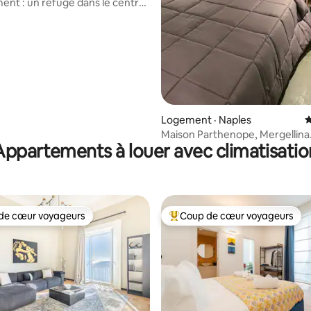
nt : un refuge dans le centre
 !
Logement · Naples
N
Maison Parthenope, Mergellina
Appartements à louer avec climatisatio
de cœur voyageurs
Coup de cœur voyageurs
cœur voyageurs parmi les plus aimés
Coup de cœur voyageurs parmi 