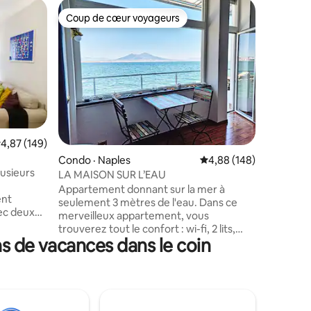
Loft · Na
Coup de cœur voyageurs
Coup
Coup de cœur voyageurs
Coup de
Terrazza
dessus de
Terrazza 
privée d
panorami
d'un sola
d'un barb
pergola a
avec une 
Situé dan
res
ote moyenne de 4,87 sur 5, 149 commentaires
4,87 (149)
et non loi
Condo · Naples
Note moyenne de 4,88 
4,88 (148)
trouve à
usieurs
métros et
LA MAISON SUR L’EAU
10 minute
Appartement donnant sur la mer à
ent
destinati
seulement 3 mètres de l'eau. Dans ce
ec deux
Sant'Elmo
merveilleux appartement, vous
 deux
Martino.
trouverez tout le confort : wi-fi, 2 lits,
uipées, un
s de vacances dans le coin
2 salles de bains, un salon avec télévision,
uverte et
une magnifique mezzanine avec
 dispose
chambre et une petite cuisine pour
arking
préparer des dîners romantiques. Vous
urs en
disposerez d'une petite terrasse pour
dîner et prendre le petit déjeuner