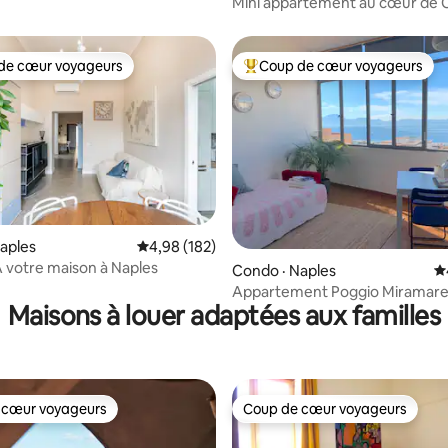
Mini appartement au cœur de C
de cœur voyageurs
Coup de cœur voyageurs
cœur voyageurs parmi les plus aimés
Coup de cœur voyageurs parmi 
sur 5, 166 commentaires
aples
Note moyenne de 4,98 sur 5, 182 commentai
4,98 (182)
ARMONIA votre maison à Naples
Condo · Naples
N
Appartement Poggio Miramare 
Maisons à louer adaptées aux familles
Jamm Jà
 cœur voyageurs
Coup de cœur voyageurs
 cœur voyageurs
Coup de cœur voyageurs