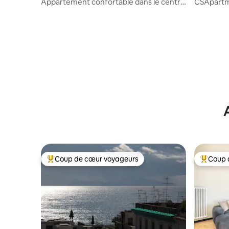
Appartement confortable dans le centre
CSApartme
historique
de Naples
Coup de cœur voyageurs
Coup 
Coup de cœur voyageurs parmi les plus aimés
Coup de 