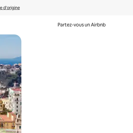
e d'origine
Partez-vous un Airbnb
et en les faisant glisser.