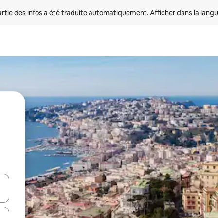
rtie des infos a été traduite automatiquement. 
Afficher dans la langu
utilisant les flèches vers le haut et vers le bas, ou en appuyant dessus 