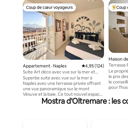
Coup de cœur voyageurs
Coup 
Coup de cœur voyageurs
Coup de 
Maison de
Terrasse 
Appartement · Naples
Note moyenne de 4,95 
4,95 (124)
Le propri
Suite Art déco avec vue sur la mer et
le prix de
terrasse avec vue sur le Vésuve
Superbe suite avec vue sur la mer à
le conseil
Naples avec une terrasse privée offrant
pour l'hos
une vue panoramique sur le mont
offre aux 
Vésuve et la baie. Ce tout nouvel espace
dans le ce
Mostra d'Oltremare : les 
d'inspiration Art déco pour deux
proximité
personnes dispose d'un éclairage naturel
chapelle San Seve
et d'un coin repas intérieur et extérieur.
située sur
Situé à seulement 300 m de la
immeuble 
promenade en bord de mer et à 500 m
desservi 
du Palais Royal, c'est le point de départ