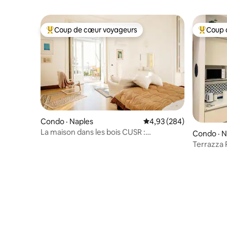
Coup de cœur voyageurs
Coup 
Coup de cœur voyageurs parmi les plus aimés
Coup de 
Condo · Naples
Note moyenne de 4,93 
4,93 (284)
La maison dans les bois CUSR :
Condo · N
15063049EXT0661
Terrazza
appartem
chambre