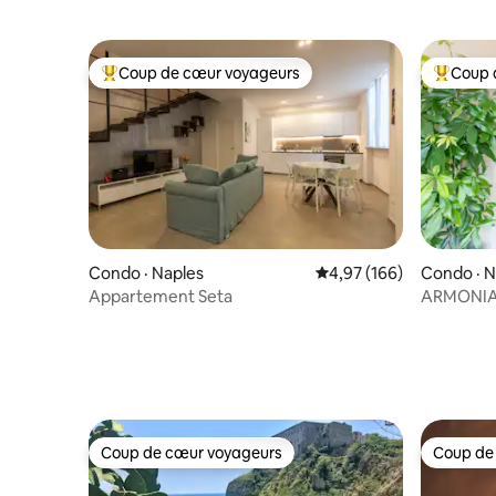
Coup de cœur voyageurs
Coup 
Coup de cœur voyageurs parmi les plus aimés
Coup de 
Condo · Naples
Note moyenne de 4,97 
4,97 (166)
Condo · N
Appartement Seta
Coup de cœur voyageurs
Coup de
Coup de cœur voyageurs
Coup de