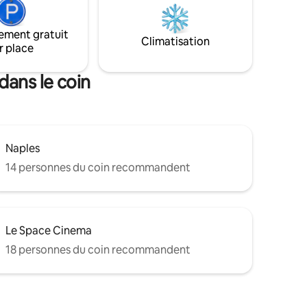
explorer
littéralement suspendu sur l'eau. POUR
s. Plus,il
ACCÉDER À CET APPARTEMENT
é par
ement gratuit
ENCHANTEUR, IL VOUS SUFFIRA DE
Climatisation
r place
MONTER UN LONG ESCALIER, QUI VOUS
CATAPULTERA DANS UN MONDE
FABULEUX
dans le coin
Naples
14 personnes du coin recommandent
Le Space Cinema
18 personnes du coin recommandent