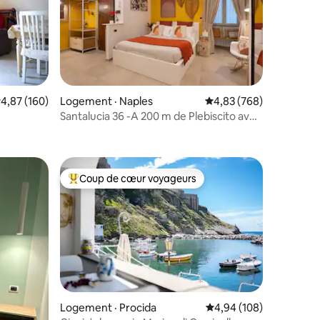
res
ote moyenne de 4,87 sur 5, 160 commentaires
4,87 (160)
Logement · Naples
Note moyenne de 4,83 
4,83 (768)
Santalucia 36 -A 200 m de Plebiscito avec
ascenseur
Coup de cœur voyageurs
Coup de cœur voyageurs parmi les plus aimés
res
Logement · Procida
Note moyenne de 4,94 
4,94 (108)