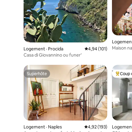
Logement
Maison na
Logement · Procida
Note moyenne de 4,94 
4,94 (101)
Casa di Giovannino ou funer'
Superhôte
Coup 
Superhôte
Coup de 
Logement · Naples
Note moyenne de 4,92 
4,92 (193)
Logement