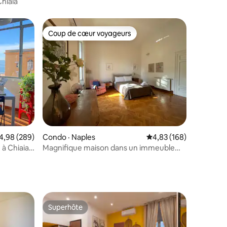
hiaia
Coup de cœur voyageurs
les plus aimés
Coup de cœur voyageurs
res
ote moyenne de 4,98 sur 5, 289 commentaires
4,98 (289)
Condo · Naples
Note moyenne de 4,83 
4,83 (168)
à Chiaia
Magnifique maison dans un immeuble
historique sur la Piazza Amedeo
Superhôte
Superhôte