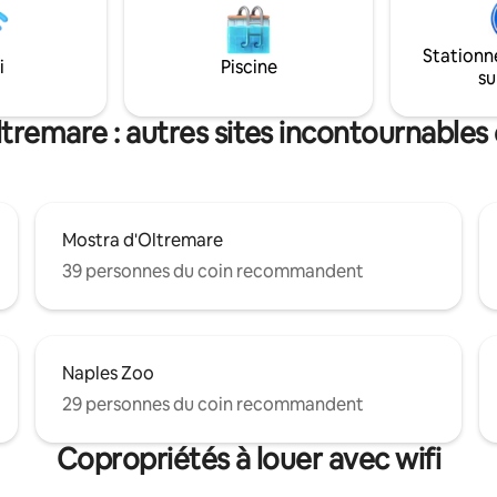
e avec une machine à pièces et
l'appartement est parfait pour 
ajet coûte 5 cents qui vous
la région de Fuorigrotta et Naple
rnis par le propriétaire.
offre plus d'intimité et de libert
Stationn
i
Piscine
rapport aux hôtels.
su
tremare : autres sites incontournables 
Mostra d'Oltremare
39 personnes du coin recommandent
Naples Zoo
29 personnes du coin recommandent
Copropriétés à louer avec wifi