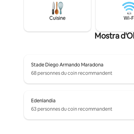
fonctionn
idéal pour explorer le cœur de la ville.
chaque tr
Profitez d'un séjour unique dans un
seront fou
bâtiment historique avec des intérieurs
Cuisine
Wi-F
rénovés, climatisation, chauffage,
télévision et une cuisine partagée pour
un confort moderne.
Mostra d'Ol
Stade Diego Armando Maradona
68 personnes du coin recommandent
Edenlandia
63 personnes du coin recommandent