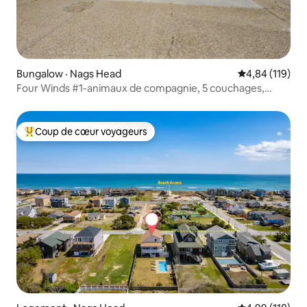
Bungalow · Nags Head
Note moyenne 
4,84 (119)
Four Winds #1-animaux de compagnie, 5 couchages,
baby-foot table basse
Coup de cœur voyageurs
Coup de cœur voyageurs parmi les plus aimés