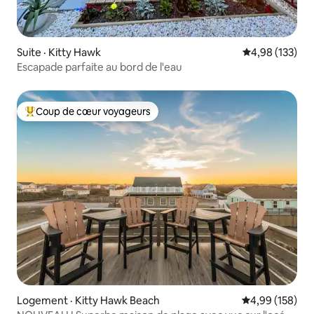
Suite · Kitty Hawk
Note moyenne 
4,98 (133)
Escapade parfaite au bord de l'eau
Coup de cœur voyageurs
Coup de cœur voyageurs parmi les plus aimés
Logement · Kitty Hawk Beach
Note moyenne 
4,99 (158)