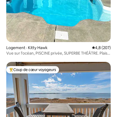
Logement · Kitty Hawk
Note moyenne
4,8 (207)
Vue sur l'océan, PISCINE privée, SUPERBE THÉÂTRE. Plaisir
en famille !
Coup de cœur voyageurs
Coup de cœur voyageurs parmi les plus aimés