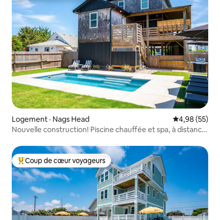
Logement · Nags Head
Note moyenne
4,98 (55)
Nouvelle construction! Piscine chauffée et spa, à distance
de marche de la plage
Coup de cœur voyageurs
Coup de cœur voyageurs parmi les plus aimés