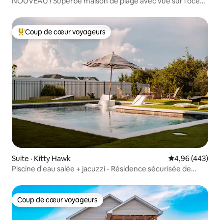
NOUVEAU ! Superbe maison de plage avec vue sur l'océan
et jacuzzi !
Coup de cœur voyageurs
Coup de cœur voyageurs parmi les plus aimés
Suite · Kitty Hawk
Note moyenne 
4,96 (443)
Piscine d'eau salée + jacuzzi - Résidence sécurisée de
Kitty Hawk
Coup de cœur voyageurs
Coup de cœur voyageurs