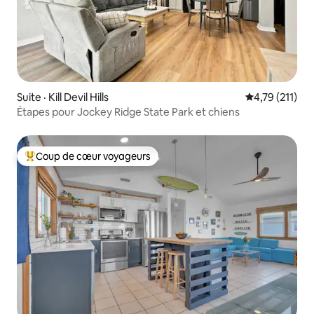
Suite · Kill Devil Hills
Note moyenne 
4,79 (211)
Étapes pour Jockey Ridge State Park et chiens
Coup de cœur voyageurs
Coup de cœur voyageurs parmi les plus aimés