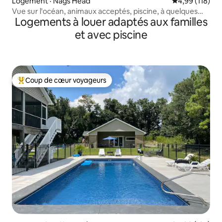
Logement · Nags Head
Note moyenne 
4,99 (118)
Vue sur l'océan, animaux acceptés, piscine, à quelques
Logements à louer adaptés aux familles
pas de la plage !
et avec piscine
Coup de cœur voyageurs
Coup de cœur voyageurs parmi les plus aimés