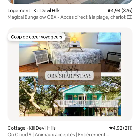
Logement · Kill Devil Hills
Note moyenne 
4,94 (376)
Magical Bungalow OBX - Accès direct à la plage, chariot EZ
Coup de cœur voyageurs
Coup de cœur voyageurs
Cottage · Kill Devil Hills
Note moyenne 
4,92 (211)
On Cloud 9 | Animaux acceptés | Entièrement