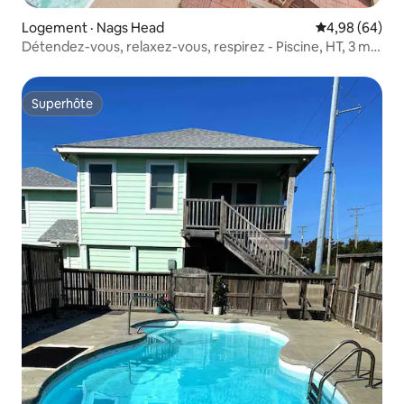
Logement · Nags Head
Note moyenne
4,98 (64)
Détendez-vous, relaxez-vous, respirez - Piscine, HT, 3 min
à pied de la plage
Superhôte
Superhôte