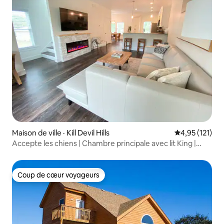
Maison de ville · Kill Devil Hills
Note moyenne 
4,95 (121)
Accepte les chiens | Chambre principale avec lit King |
6 couchages (T7)
Coup de cœur voyageurs
Coup de cœur voyageurs