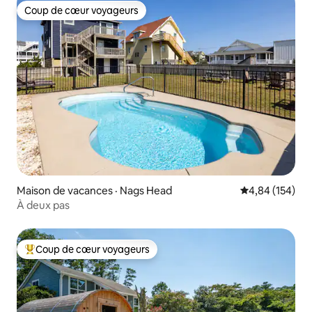
Coup de cœur voyageurs
Coup de cœur voyageurs
Maison de vacances · Nags Head
Note moyenne 
4,84 (154)
À deux pas
Coup de cœur voyageurs
Coup de cœur voyageurs parmi les plus aimés