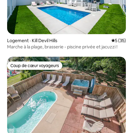
Logement · Kill Devil Hills
Note moye
5 (35)
Marche à la plage, brasserie - piscine privée et jacuzzi !
Coup de cœur voyageurs
Coup de cœur voyageurs