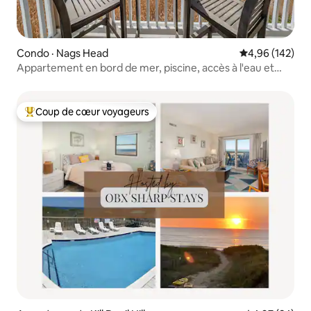
Condo · Nags Head
Note moyenne 
4,96 (142)
Appartement en bord de mer, piscine, accès à l'eau et
couchers de soleil
Coup de cœur voyageurs
Coup de cœur voyageurs parmi les plus aimés