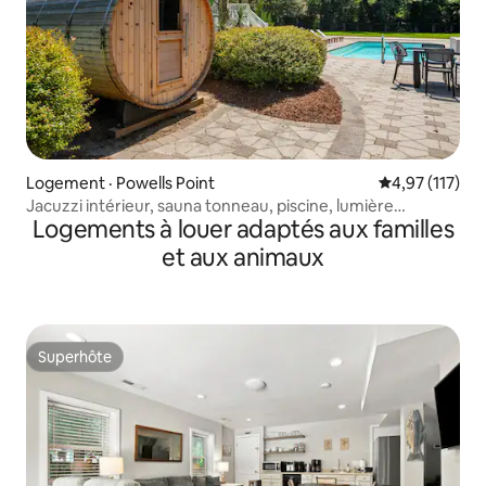
Logement · Powells Point
Note moyenne 
4,97 (117)
Jacuzzi intérieur, sauna tonneau, piscine, lumière
Logements à louer adaptés aux familles
naturelle !
et aux animaux
Superhôte
Superhôte