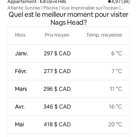
Appartement · Kill Devil Hills
Note moyenne
4,97 (34)
Atlantic Sunrise | Piscine | Vue imprenable sur l'océan |
Quel est le meilleur moment pour visiter
MP9
Nags Head?
Mois
Prix moyen
Temp. moyenne
Janv.
297 $ CAD
6 °C
Févr.
277 $ CAD
7 °C
Mars
296 $ CAD
11 °C
Avr.
346 $ CAD
16 °C
Mai
418 $ CAD
20 °C