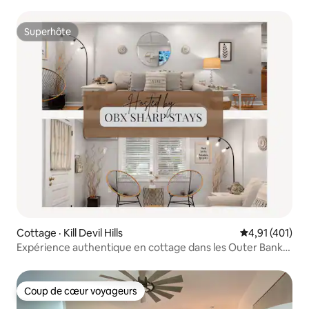
approvisionné | MP7
Superhôte
Superhôte
Cottage · Kill Devil Hills
Note moyenne 
4,91 (401)
Expérience authentique en cottage dans les Outer Banks |
Paddle
Coup de cœur voyageurs
Coup de cœur voyageurs