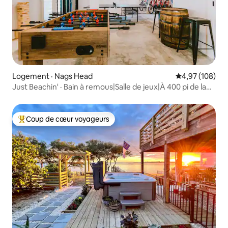
Logement · Nags Head
Note moyenne 
4,97 (108)
Just Beachin' · Bain à remous|Salle de jeux|À 400 pi de la
plage|Piscine
Coup de cœur voyageurs
Coup de cœur voyageurs parmi les plus aimés