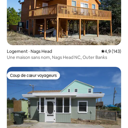
Logement · Nags Head
Note moyenne
4,9 (143)
Une maison sans nom, Nags Head NC, Outer Banks
Coup de cœur voyageurs
Coup de cœur voyageurs