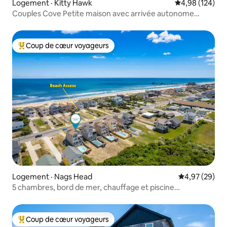
Logement · Kitty Hawk
Note moyenne 
4,98 (124)
Couples Cove Petite maison avec arrivée autonome
(piscine, vélos)
Coup de cœur voyageurs
Coup de cœur voyageurs parmi les plus aimés
Logement · Nags Head
Note moyenne
4,97 (29)
5 chambres, bord de mer, chauffage et piscine
refroidie/spa !
Coup de cœur voyageurs
Coup de cœur voyageurs parmi les plus aimés