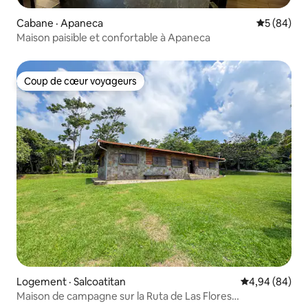
Cabane · Apaneca
Note moye
5 (84)
Maison paisible et confortable à Apaneca
Coup de cœur voyageurs
Coup de cœur voyageurs
Logement · Salcoatitan
Note moyenne
4,94 (84)
Maison de campagne sur la Ruta de Las Flores