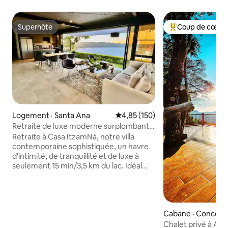
Superhôte
Coup de cœur 
Superhôte
Coup de cœur voy
Logement · Santa Ana
Note moyenne de 4,85 sur 5, 1
4,85 (150)
Retraite de luxe moderne surplombant
le lac Coatepeque
Retraite à Casa ItzamNá, notre villa
contemporaine sophistiquée, un havre
d'intimité, de tranquillité et de luxe à
seulement 15 min/3,5 km du lac. Idéal
pour 12 personnes, il offre une vue
imprenable sur le lac, des intérieurs
spacieux et des équipements haut de
gamme. Détendez-vous au bord de la
Cabane · Concepc
piscine sereine, profitez de la vie
aco
intérieure-extérieur transparente avec
Chalet privé à Ata