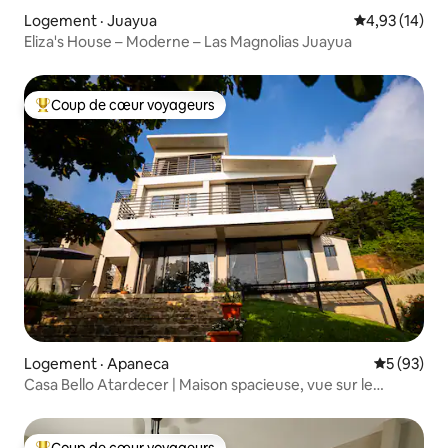
Logement · Juayua
Note moyenne
4,93 (14)
Eliza's House – Moderne – Las Magnolias Juayua
Coup de cœur voyageurs
Coup de cœur voyageurs parmi les plus aimés
Logement · Apaneca
Note moye
5 (93)
Casa Bello Atardecer | Maison spacieuse, vue sur le
coucher du soleil