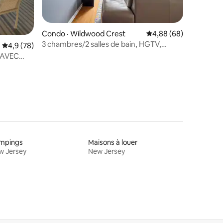
res
Condo · Wildwood Crest
Note moyenne de 4,88
4,88 (68)
3 chambres/2 salles de bain, HGTV,
Note moyenne de 4,9 sur 5, 78 commentaires
4,9 (78)
piscine, ascenseur, plage, matériel/vélos!
 AVEC
mpings
Maisons à louer
w Jersey
New Jersey