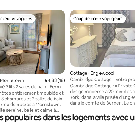
 cœur voyageurs
Coup de cœur voyageurs
 cœur voyageurs
Coup de cœur voyageurs
 sur 5, 56 commentaires
Cottage · Englewood
Cambridge Cottage - Votre pr
 Morristown
Note moyenne de 4,83 sur 5, 18 commentai
4,83 (18)
« oasis privée »
Cambridge Cottage : « Private O
vé 3 lits 2 salles de bain - Ferme
design moderne à 20 minutes 
s le New Jersey
hôtes entièrement meublée et
York, dans la ville prisée d'Eng
 3 chambres et 2 salles de bain
dans le comté de Bergen. Le chalet
erme de 5 acres à Morristown.
dispose d'une chambre avec li
te sereine, belle et calme à
Size, d'une salle de bain compl
 populaires dans les logements avec un 
 de Morristown, New York,
douche à effet pluie et d'un sa
t de Newark et Summit. Entrée
un lit gigogne queen size. Cuisi
 parking. Cuisine complète avec
entièrement équipée avec en
eur, four/cuisinière à gaz, lave-