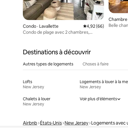
Chambre 
ork
Belle ch
Condo · Lavallette
Note moyenne de 4,92
4,92 (66)
avec vue 
Condo de plage avec 2 chambres,
porche et écussons
Destinations à découvrir
Autres types de logements
Choses à faire
Lofts
Logements à louer à la me
New Jersey
New Jersey
Chalets à louer
Voir plus d'éléments
New Jersey
Airbnb
États-Unis
New Jersey
Logements avec un