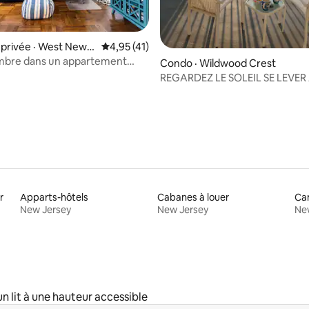
privée · West New Y
Note moyenne de 4,95 sur 5, 41 commentai
4,95 (41)
ambre dans un appartement
 sur 5, 66 commentaires
Condo · Wildwood Crest
sur Manhattan
REGARDEZ LE SOLEIL SE LEVER
VUE SUR L'OCÉAN
r
Apparts-hôtels
Cabanes à louer
Ca
New Jersey
New Jersey
Ne
 lit à une hauteur accessible