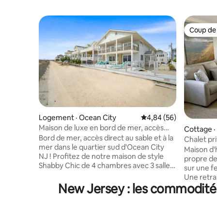
Coup de
Coup de
Logement · Ocean City
Note moyenne de 4,84
4,84 (56)
Maison de luxe en bord de mer, accès
Cottage ·
direct à la plage, lits neufs
Bord de mer, accès direct au sable et à la
Chalet pri
mer dans le quartier sud d'Ocean City
calme dan
Maison d'
NJ ! Profitez de notre maison de style
propre de
Shabby Chic de 4 chambres avec 3 salles
sur une f
de bain avec 2 suites parentales, grande
Une retrai
pièce extra large, le tout sur un étage
New Jersey : les commodités
proximité
facile et aéré. Matelas neufs, Internet
l'aéropor
haut débit, 5 téléviseurs, cuisine
privée et
entièrement équipée avec cuisinière
réfrigérat