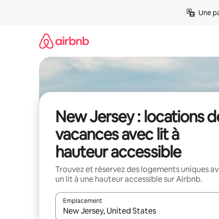
Aller
Une pa
directement
au
contenu
New Jersey : locations d
vacances avec lit à
hauteur accessible
Trouvez et réservez des logements uniques a
un lit à une hauteur accessible sur Airbnb.
Emplacement
Quand les résultats sont affichés, parcourez-les en 