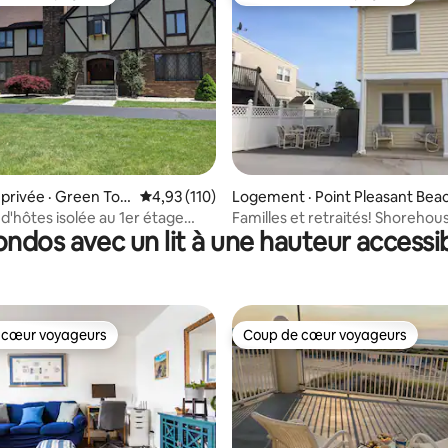
 cœur voyageurs
Coup de cœur voyageurs
 sur 5, 38 commentaires
privée · Green Tow
Note moyenne de 4,93 sur 5, 110 commentai
4,93 (110)
Logement · Point Pleasant Bea
'hôtes isolée au 1er étage
Familles et retraités! Shoreho
ndos avec un lit à une hauteur accessi
maison de maître
dans le New Jersey - PROPRE!
 cœur voyageurs
Coup de cœur voyageurs
 cœur voyageurs
Coup de cœur voyageurs