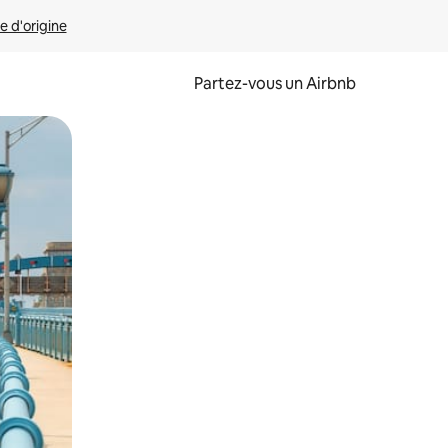
e d'origine
Partez-vous un Airbnb
et en les faisant glisser.