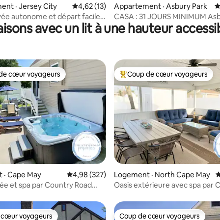
nt · Jersey City
Note moyenne de 4,62 sur 5, 13 commentai
4,62 (13)
Appartement · Asbury Park
N
ivée autonome et départ facile |
CASA : 31 JOURS MINIMUM Asb
isons avec un lit à une hauteur accessi
C
1 CHAMBRE À 2 PATÉS DE MAI
LA PLAGE
de cœur voyageurs
Coup de cœur voyageurs
cœur voyageurs parmi les plus aimés
Coup de cœur voyageurs parmi 
 sur 5, 98 commentaires
 · Cape May
Note moyenne de 4,98 sur 5, 327 commentai
4,98 (327)
Logement · North Cape May
N
vée et spa par Country Road
Oasis extérieure avec spa par 
s
Road Properties
 cœur voyageurs
Coup de cœur voyageurs