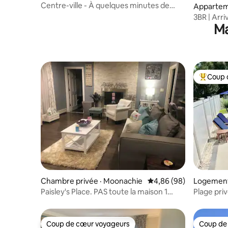
Centre-ville - À quelques minutes de
Apparteme
NYC Parking gratuit - À quelques
3BR | Arr
minutes de l'aéroport EWR
Ma
Accès NY
Coup 
Coup de 
Chambre privée · Moonachie
Note moyenne de 4,86
4,86 (98)
Logement
Paisley's Place. PAS toute la maison 1
Plage pri
chambre privée
Propertie
Coup de cœur voyageurs
Coup de