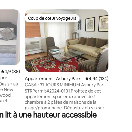
Coup de cœur voyageurs
Superhô
Coup de cœur voyageurs
Superhô
Note moyenne de 4,9 sur 5, 88 commentaires
4,9 (88)
Appartem
opre
Centre-vi
res
Appartement · Asbury Park
Note moyenne de 4,94 
4,94 (134)
NYC Parki
asis » au
Profitez 
CASA : 31 JOURS MINIMUM Asbury Park
minutes 
de New
apparte
1 CHAMBRE À 2 PATÉS DE MAISONS DE
STRPermit#2024-0101 Profitez de cet
lewood
d'une ch
LA PLAGE
appartement spacieux rénové de 1
de luxe s
chambre à 2 pâtés de maisons de la
t Queen
à quelque
plage/promenade. Dégustez du vin sur
ète avec
de Newark
lit à une hauteur accessible
le balcon de Juliette, en extérieur.
lon avec
week-end 
Préparez un repas dans la cuisine avec
ne
pour le v
comptoirs en granit, réfrigérateur en
semble de
itinérante ou 
acier inoxydable, four, micro-ondes/lave-