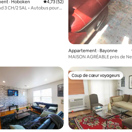
ent · Hoboken
Note moyenne de 4,73 sur 5, 52 commentai
4,73 (52)
nd 3 CH/2 SAL • Autobus pour
Appartement · Bayonne
MAISON AGRÉABLE près de New
de l'aéroport EWR, ville sûre
Coup de cœur voyageurs
Coup de cœur voyageurs
sur 5, 180 commentaires