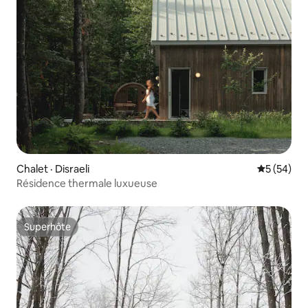
Chalet · Disraeli
Note moye
5 (54)
Résidence thermale luxueuse
Superhôte
Superhôte