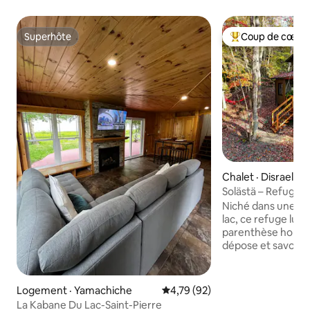
Superhôte
Coup de cœur 
Superhôte
Coup de cœur voy
Chalet · Disraeli
Solästä – Refuge 
nuit à 50%
Niché dans une éra
lac, ce refuge lum
parenthèse hors d
dépose et savour
Le Solästä – de l’ir
est un lieu intime 
et le confort se re
Logement · Yamachiche
Note moyenne de 4,79 sur 5, 
4,79 (92)
calme et offre un
La Kabane Du Lac-Saint-Pierre