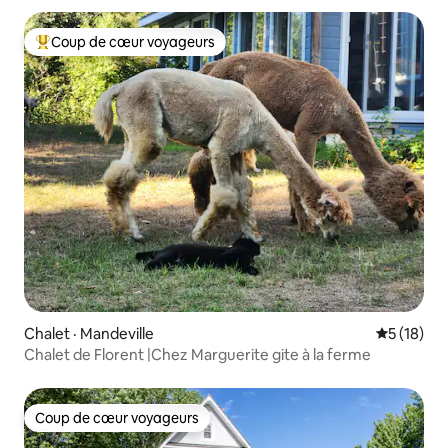
Coup de cœur voyageurs
Coup de cœur voyageurs parmi les plus aimés
Chalet · Mandeville
Note moye
5 (18)
Chalet de Florent |Chez Marguerite gite à la ferme
Coup de cœur voyageurs
Coup de cœur voyageurs