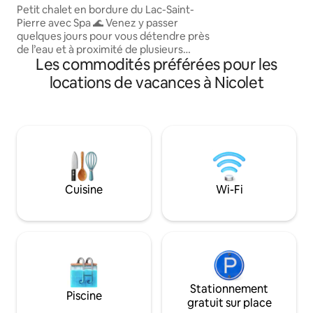
sculptures inspirée
Petit chalet en bordure du Lac-Saint-
cuisinière au bois 
Pierre avec Spa 🌊 Venez y passer
sentier privé avec
quelques jours pour vous détendre près
montagnes. Le Solä
de l’eau et à proximité de plusieurs
comme refuge. An
Les commodités préférées pour les
attraits touristiques🌿 Visitez mon guide
«qu’est-ce qu’on fait» sur mon profil ou
locations de vacances à Nicolet
sur l’annonce pour trouver des activités
à proximité lors de votre séjour🎡 Salon
en bois🪵 Vue panoramique sur le lac🏞️
Foyer intérieur / feu extérieur / table
foyer extérieur🔥 Jeu de spikeball et
badminton🏸 2x paddles boards & pédalo
BBQ🍖 Spa 🛀 @lakabanedulac
Cuisine
Wi-Fi
Stationnement
Piscine
gratuit sur place