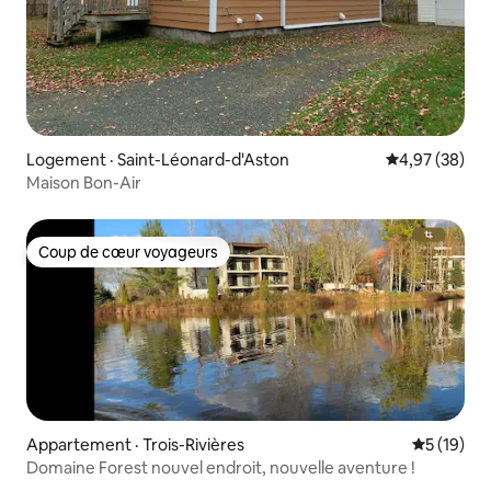
Logement · Saint-Léonard-d'Aston
Note moyenne
4,97 (38)
Maison Bon-Air
Coup de cœur voyageurs
Coup de cœur voyageurs
Appartement · Trois-Rivières
Note moye
5 (19)
Domaine Forest nouvel endroit, nouvelle aventure !