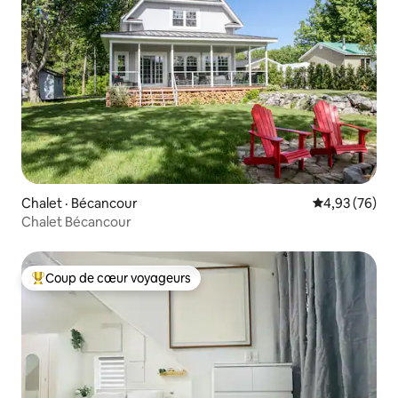
Chalet · Bécancour
Note moyenne
4,93 (76)
Chalet Bécancour
Coup de cœur voyageurs
Coup de cœur voyageurs parmi les plus aimés