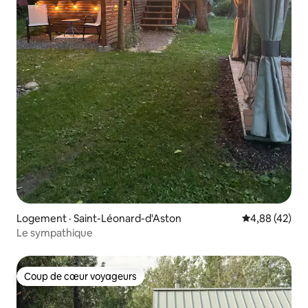
Logement · Saint-Léonard-d'Aston
Note moyenne
4,88 (42)
Le sympathique
Coup de cœur voyageurs
Coup de cœur voyageurs