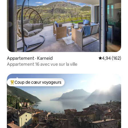
Appartement · Karneid
Note moyenne 
4,94 (162)
Appartement 16 avec vue sur la ville
Coup de cœur voyageurs
Coup de cœur voyageurs parmi les plus aimés