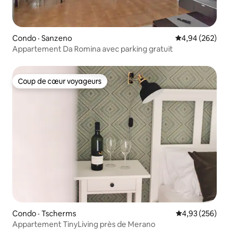
Condo · Sanzeno
Note moyenne 
4,94 (262)
Appartement Da Romina avec parking gratuit
Coup de cœur voyageurs
Coup de cœur voyageurs
Condo · Tscherms
Note moyenne 
4,93 (256)
Appartement TinyLiving près de Merano