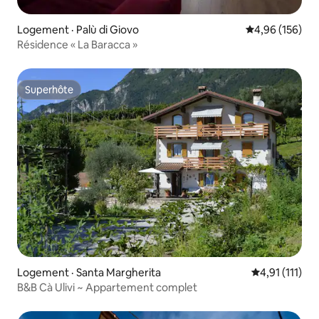
Logement · Palù di Giovo
Note moyenne 
4,96 (156)
Résidence « La Baracca »
Superhôte
Superhôte
Logement · Santa Margherita
Note moyenne
4,91 (111)
B&B Cà Ulivi ~ Appartement complet