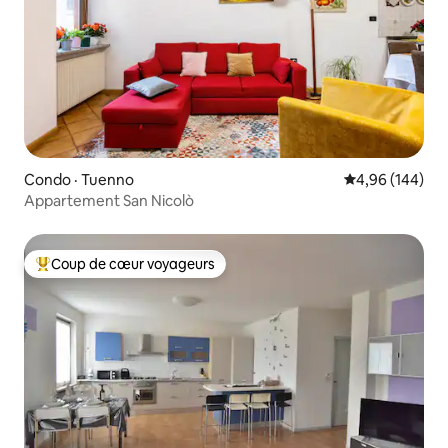
Condo · Tuenno
Note moyenne 
4,96 (144)
Appartement San Nicolò
Coup de cœur voyageurs
Coup de cœur voyageurs parmi les plus aimés