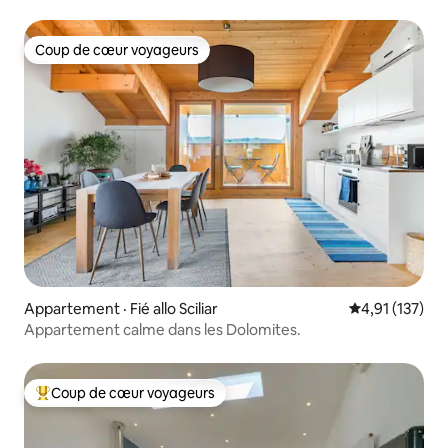
Coup de cœur voyageurs
Coup de cœur voyageurs
Appartement · Fié allo Sciliar
Note moyenne 
4,91 (137)
Appartement calme dans les Dolomites.
Coup de cœur voyageurs
Coup de cœur voyageurs parmi les plus aimés