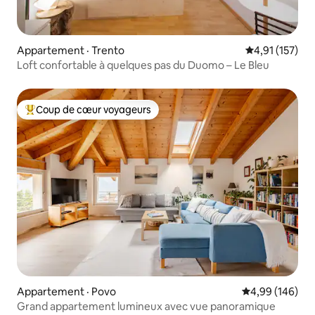
Appartement · Trento
Note moyenne 
4,91 (157)
Loft confortable à quelques pas du Duomo – Le Bleu
Coup de cœur voyageurs
Coup de cœur voyageurs parmi les plus aimés
Appartement · Povo
Note moyenne 
4,99 (146)
Grand appartement lumineux avec vue panoramique