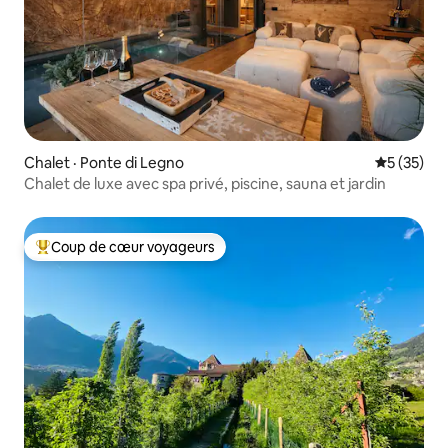
Chalet · Ponte di Legno
Note moye
5 (35)
Chalet de luxe avec spa privé, piscine, sauna et jardin
Coup de cœur voyageurs
Coup de cœur voyageurs parmi les plus aimés