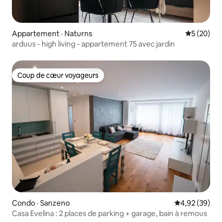
Appartement · Naturns
Note moye
5 (20)
arduus - high living - appartement 75 avec jardin
Coup de cœur voyageurs
Coup de cœur voyageurs
Condo · Sanzeno
Note moyenne
4,92 (39)
Casa Evelina : 2 places de parking + garage, bain à remous