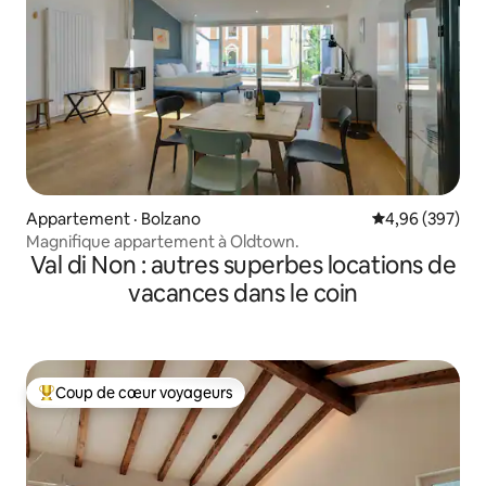
Appartement · Bolzano
Note moyenne 
4,96 (397)
Magnifique appartement à Oldtown.
Val di Non : autres superbes locations de
vacances dans le coin
Coup de cœur voyageurs
Coup de cœur voyageurs parmi les plus aimés