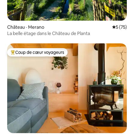
Château · Merano
Note moye
5 (75)
La belle étage dans le Château de Planta
Coup de cœur voyageurs
Coup de cœur voyageurs parmi les plus aimés