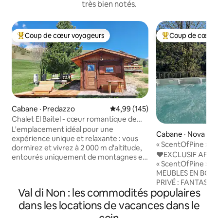
très bien notés.
Coup de cœur voyageurs
Coup de cœur 
Coup de cœur voyageurs parmi les plus aimés
Coup de cœur voy
Cabane · Predazzo
Note moyenne de 4,99 sur 5, 1
4,99 (145)
Chalet El Baitel - cœur romantique de
l'Alpe Lusia
L'emplacement idéal pour une
Cabane · Nova Le
expérience unique et relaxante : vous
« ScentOfPine » : 
dormirez et vivrez à 2 000 m d'altitude,
avec bain à remou
♥️EXCLUSIF APA
entourés uniquement de montagnes et
« ScentOfPine » 
de silence. Dans le chalet, vous
MEUBLES EN BOIS NAT
trouverez tout le confort (bain à
PRIVÉ : FANTAST
remous, sauna, kitchenette, télévision à
Val di Non : les commodités populaires
CHAUFFÉ ET SAUN
écran LCD) et depuis la terrasse, vous
IMPRENABLE SUR 
dans les locations de vacances dans le
pourrez profiter de la vue imprenable
♥️CENTRE DE BO
sur la chaîne de Lagorai et le groupe Pale