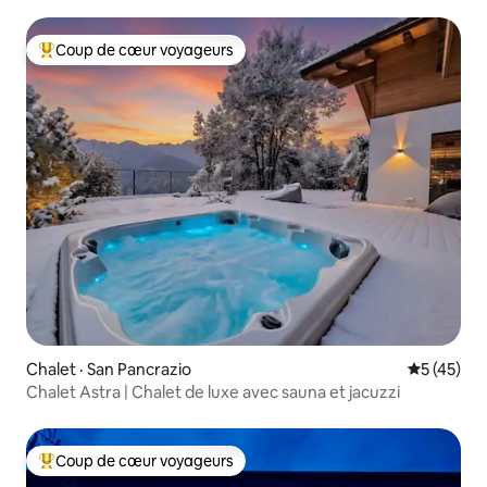
Coup de cœur voyageurs
Coup de cœur voyageurs parmi les plus aimés
Chalet · San Pancrazio
Note moye
5 (45)
Chalet Astra | Chalet de luxe avec sauna et jacuzzi
Coup de cœur voyageurs
Coup de cœur voyageurs parmi les plus aimés