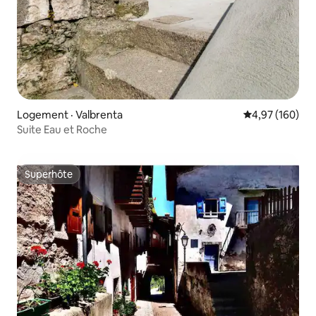
Logement · Valbrenta
Note moyenne 
4,97 (160)
Suite Eau et Roche
Superhôte
Superhôte