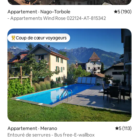
Appartement · Nago–Torbole
Note moyen
5 (190)
- Appartements Wind Rose 022124-AT-815342
Coup de cœur voyageurs
Coup de cœur voyageurs parmi les plus aimés
Appartement · Merano
Note moyen
5 (113)
Entouré de serrures - Bus free-E-wallbox