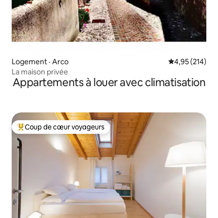
Logement · Arco
Note moyenne 
4,95 (214)
La maison privée
Appartements à louer avec climatisation
Coup de cœur voyageurs
Coup de cœur voyageurs parmi les plus aimés