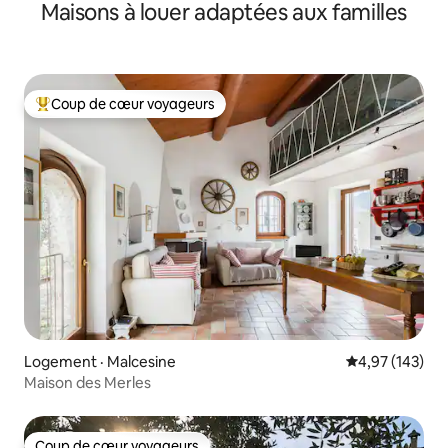
Maisons à louer adaptées aux familles
Coup de cœur voyageurs
Coup de cœur voyageurs parmi les plus aimés
Logement · Malcesine
Note moyenne 
4,97 (143)
Maison des Merles
Coup de cœur voyageurs