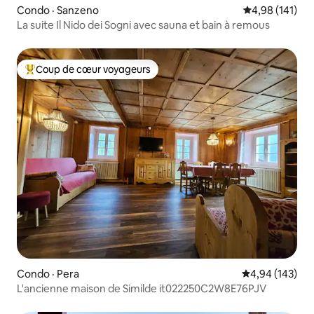
Condo · Sanzeno
Note moyenne 
4,98 (141)
La suite Il Nido dei Sogni avec sauna et bain à remous
Coup de cœur voyageurs
Coup de cœur voyageurs parmi les plus aimés
Condo · Pera
Note moyenne 
4,94 (143)
L'ancienne maison de Similde it022250C2W8E76PJV