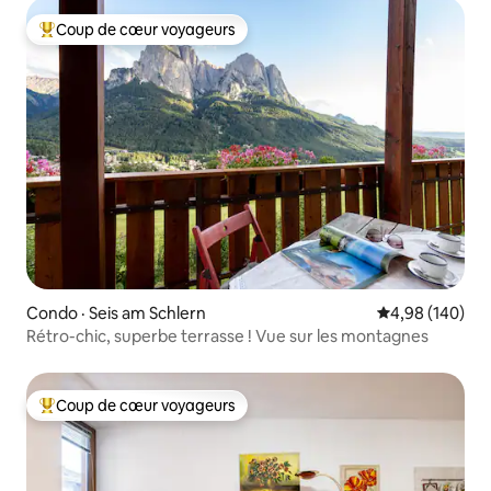
Coup de cœur voyageurs
Coup de cœur voyageurs parmi les plus aimés
Condo · Seis am Schlern
Note moyenne 
4,98 (140)
Rétro-chic, superbe terrasse ! Vue sur les montagnes
Coup de cœur voyageurs
Coup de cœur voyageurs parmi les plus aimés