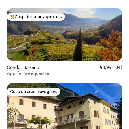
Coup de cœur voyageurs
Coup de cœur voyageurs parmi les plus aimés
Condo · Bolzano
Note moyenne 
4,99 (104)
App. ferme équestre
Coup de cœur voyageurs
Coup de cœur voyageurs