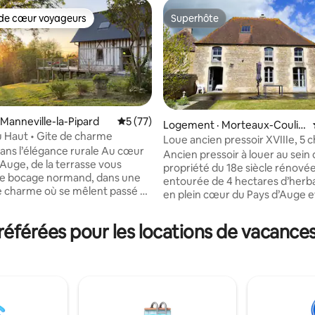
de cœur voyageurs
Superhôte
cœur voyageurs parmi les plus aimés
Superhôte
 Manneville-la-Pipard
Note moyenne de 5 sur 5, 77 commentai
5 (77)
Logement · Morteaux-Coulib
u Haut • Gite de charme
œuf
Loue ancien pressoir XVIIIe, 5
sur 5, 107 commentaires
 l’élégance rurale Au cœur
Ancien pressoir à louer au sein
’Auge, de la terrasse vous
propriété du 18e siècle rénové
le bocage normand, dans une
entourée de 4 hectares d’herb
 charme où se mêlent passé et
en plein cœur du Pays d’Auge e
hameau paisible et très silencie
nt niché loin du bruit de la
maison comprend une pièce à v
éférées pour les locations de vacance
ec les vaches et les ânes comme
cuisine ouverte ,5 chambres (9
 proximité immédiate des sites
couchages), avec accessibilité 
istiques de la région Profitez
personnes handicapées(rampe
son de qualité, équipée et
et chambre au RDC) et une ter
ec soin, allie le charme de la
donnant sur un jardin clos de 1
 normande avec des touches
m2.Chauffage électrique/Poêle 
ité pour un confort
Ping-Pong. Nombreuses visites