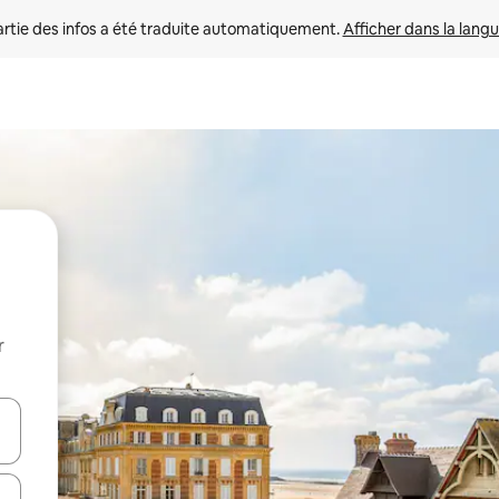
rtie des infos a été traduite automatiquement. 
Afficher dans la langu
r
utilisant les flèches vers le haut et vers le bas, ou en appuyant dessus 