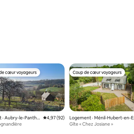
sur 5, 179 commentaires
de cœur voyageurs
Coup de cœur voyageurs
cœur voyageurs parmi les plus aimés
Coup de cœur voyageurs
 · Aubry-le-Pantho
Note moyenne de 4,97 sur 5, 92 commentai
4,97 (92)
Logement · Ménil-Hubert-en-E
mes
ognandière
Gîte « Chez Josiane »