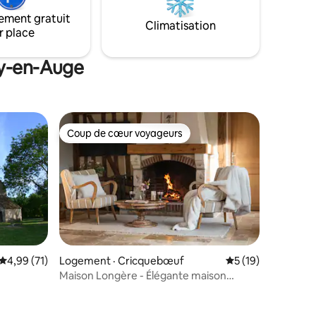
ement gratuit
Climatisation
r place
ey-en-Auge
Coup de cœur voyageurs
les plus aimés
Coup de cœur voyageurs
Note moyenne de 4,99 sur 5, 71 commentaires
4,99 (71)
Logement · Cricquebœuf
Note moyenne de 5
5 (19)
Maison Longère - Élégante maison
res
proche Deauville