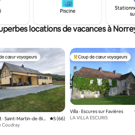
nnel
aux alentours
Stationn
i
Piscine
su
superbes locations de vacances à Norr
de cœur voyageurs
Coup de cœur voyageurs
cœur voyageurs parmi les plus aimés
Coup de cœur voyageurs parmi 
Villa · Escures sur Favières
LA VILLA ESCURIS
· Saint-Martin-de-Bie
Note moyenne de 5 sur 5, 66 commentai
5 (66)
-Cressonnière
u Coudray