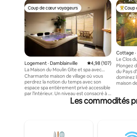
Coup de cœur voyageurs
Coup 
Coup de cœur voyageurs
Coup de 
Cottage ·
Le Clos d
Logement · Damblainville
Note moyenne de 4,98 
4,98 (107)
Plongez dans
La Maison du Moulin Gîte et spa avec
du Pays d
hammam privé
Charmante maison de village où vous
dominez 
perdrez la notion du temps avec son
maison de
espace spa entièrement privé accessible
présent Le Clos du Haut est
par l’intérieur. Un niveau est consacré à la
parfaiteme
Les commodités pr
détente avec jacuzzi et hammam
ville, av
traditionnel avec ciel étoilé. Un système
voisins, à
Bluetooth est intégré pour profiter de
les plus tour
votre playlist à la lueur des bougies.
d’une mai
Cuisine équipée pour un bon café
décorée av
fraîchement moulu ou un repas en tête à
campagne
tête. Coin salon avec tv connectée.
de modern