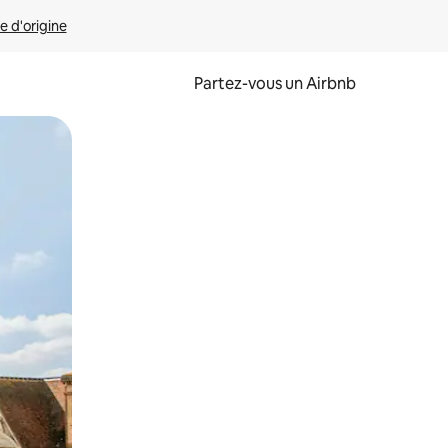
e d'origine
Partez-vous un Airbnb
et en les faisant glisser.