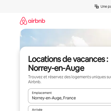
Aller
Une pa
directement
au
contenu
Locations de vacances :
Norrey-en-Auge
Trouvez et réservez des logements uniques su
Airbnb.
Emplacement
Quand les résultats sont affichés, parcourez-les en 
Arrivée