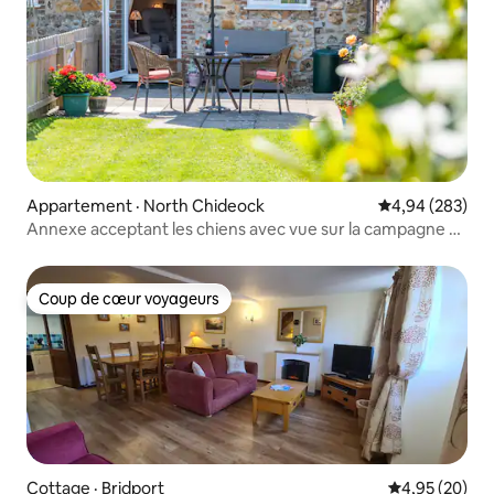
Appartement · North Chideock
Note moyenne 
4,94 (283)
Annexe acceptant les chiens avec vue sur la campagne à
Hell Lane
Coup de cœur voyageurs
Coup de cœur voyageurs
Cottage · Bridport
Note moyenne
4,95 (20)