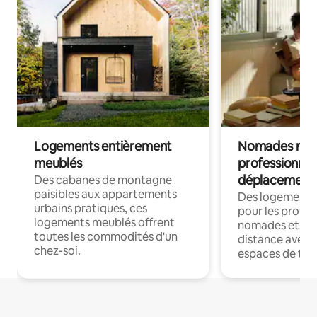
Logements entièrement
Nomades num
meublés
professionnel
déplacement
Des cabanes de montagne
paisibles aux appartements
Des logements
urbains pratiques, ces
pour les profes
logements meublés offrent
nomades et trav
toutes les commodités d'un
distance avec le
chez-soi.
espaces de trav