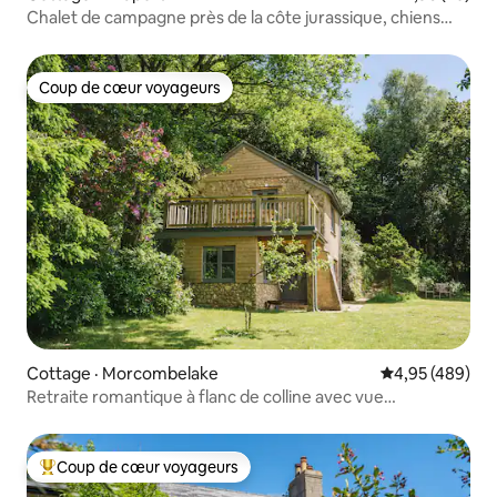
Chalet de campagne près de la côte jurassique, chiens
acceptés
Coup de cœur voyageurs
Coup de cœur voyageurs
Cottage · Morcombelake
Note moyenne 
4,95 (489)
Retraite romantique à flanc de colline avec vue
exceptionnelle
Coup de cœur voyageurs
Coup de cœur voyageurs parmi les plus aimés