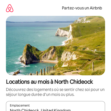
Aller
directement
Partez-vous un Airbnb
au
contenu
Locations au mois à North Chideock
Découvrez des logements où se sentir chez soi pour un
séjour longue durée d’un mois ou plus.
Emplacement
Quand les résultats sont affichés, parcourez-les en utilisant les 