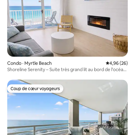
Condo · Myrtle Beach
Note moyenne
4,96 (26)
Shoreline Serenity – Suite très grand lit au bord de l'océan
pour 4 personnes
Coup de cœur voyageurs
Coup de cœur voyageurs