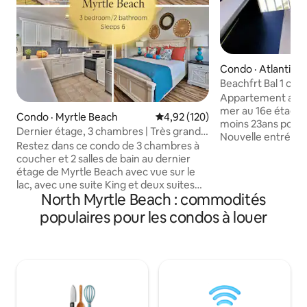
Condo · Atlantic 
Beachfrt Bal 1 cham
vue sur Gorg, août
Appartement avec
mer au 16e étage. Vous devez avoir a
Condo · Myrtle Beach
Note moyenne de 4,92 sur 5, 1
4,92 (120)
moins 23ans pour 
Dernier étage, 3 chambres | Très grand
Nouvelle entrée s
lit près de Broadway @ Beach & Golf
Restez dans ce condo de 3 chambres à
king size pouvant 
coucher et 2 salles de bain au dernier
2 chaises longues 
étage de Myrtle Beach avec vue sur le
voyageurs. Lit king
lac, avec une suite King et deux suites
(enfant), double li
North Myrtle Beach : commodités
Queen avec douches à l'italienne.
matelas améliorés
Profitez d'une cuisine complète, de
populaires pour les condos à louer
électroménagers de gr
téléviseurs intelligents de 55 po, d'une
bord de la piscine,
connexion Wi-Fi gratuite, d'une
paresseuses intér
laveuse/sécheuse et d'un balcon privé
jacuzzis, piscines,
meublé. La plage est à 5 minutes et à 4
et équipements aquati
minutes de Broadway at the Beach, des
gratuit, internet, bâton de feu et
magasins, des restaurants et des
possibilité de se 
principales attractions. Spacieux et
streaming disponib