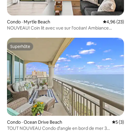
Condo · Myrtle Beach
Note moyenne
4,96 (23)
NOUVEAU! Coin lit avec vue sur l'océan! Ambiance
chaleureuse.
Superhôte
Superhôte
Condo · Ocean Drive Beach
Note moy
5 (3)
TOUT NOUVEAU Condo d'angle en bord de mer 3