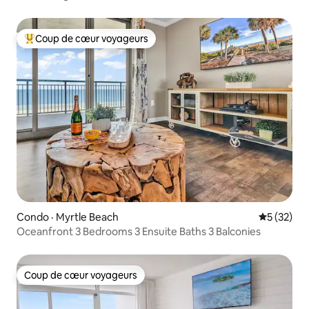
Coup de cœur voyageurs
Coup de cœur voyageurs parmi les plus aimés
Condo · Myrtle Beach
Note moye
5 (32)
Oceanfront 3 Bedrooms 3 Ensuite Baths 3 Balconies
Coup de cœur voyageurs
Coup de cœur voyageurs