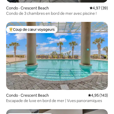
Condo · Crescent Beach
Note moyenne
4,97 (39)
Condo de 3 chambres en bord de mer avec piscine !
Coup de cœur voyageurs
Coup de cœur voyageurs parmi les plus aimés
Condo · Crescent Beach
Note moyenne 
4,95 (143)
Escapade de luxe en bord de mer | Vues panoramiques