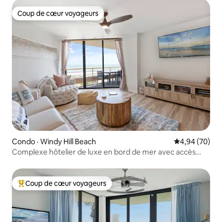
Coup de cœur voyageurs
Coup de cœur voyageurs
Condo · Windy Hill Beach
Note moyenne
4,94 (70)
Complexe hôtelier de luxe en bord de mer avec accès
sécurisé et commodités
Coup de cœur voyageurs
Coup de cœur voyageurs parmi les plus aimés