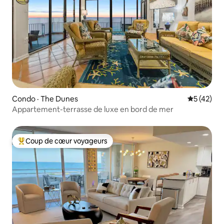
Condo · The Dunes
Note moye
5 (42)
Appartement-terrasse de luxe en bord de mer
Coup de cœur voyageurs
Coup de cœur voyageurs parmi les plus aimés