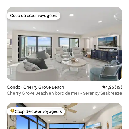
chambres 3 salles de bain
Coup de cœur voyageurs
Coup de cœur voyageurs
Condo · Cherry Grove Beach
Note moyenne
4,95 (19)
Cherry Grove Beach en bord de mer - Serenity Seabreeze
Coup de cœur voyageurs
Coup de cœur voyageurs parmi les plus aimés