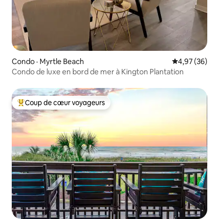
Condo · Myrtle Beach
Note moyenne
4,97 (36)
Condo de luxe en bord de mer à Kington Plantation
Coup de cœur voyageurs
Coup de cœur voyageurs parmi les plus aimés