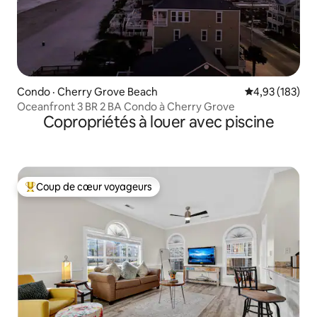
Condo · Cherry Grove Beach
Note moyenne 
4,93 (183)
Oceanfront 3 BR 2 BA Condo à Cherry Grove
Copropriétés à louer avec piscine
Coup de cœur voyageurs
Coup de cœur voyageurs parmi les plus aimés