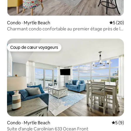
Condo · Myrtle Beach
Note moye
5 (20)
Charmant condo confortable au premier étage près de la
plage!
Coup de cœur voyageurs
Coup de cœur voyageurs
Condo · Myrtle Beach
Note moy
5 (9)
Suite d'angle Carolinian 633 Ocean Front