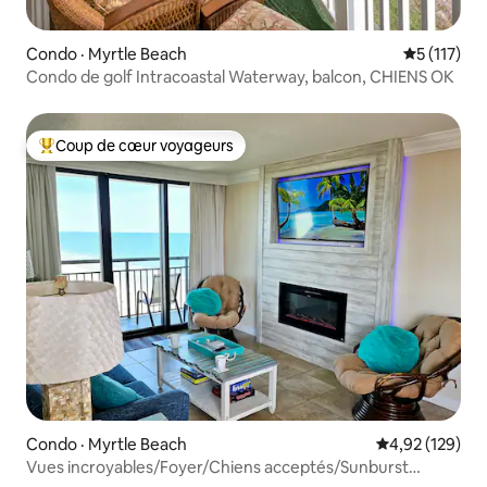
Condo · Myrtle Beach
Note moyen
5 (117)
Condo de golf Intracoastal Waterway, balcon, CHIENS OK
Coup de cœur voyageurs
Coup de cœur voyageurs parmi les plus aimés
Condo · Myrtle Beach
Note moyenne 
4,92 (129)
Vues incroyables/Foyer/Chiens acceptés/Sunburst