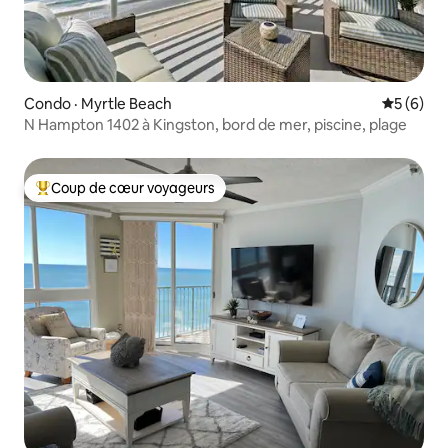
Condo · Myrtle Beach
Note moy
5 (6)
N Hampton 1402 à Kingston, bord de mer, piscine, plage
Coup de cœur voyageurs
Coup de cœur voyageurs parmi les plus aimés