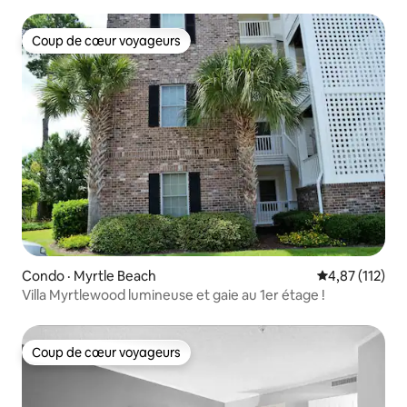
Lookout
Coup de cœur voyageurs
Coup de cœur voyageurs
Condo · Myrtle Beach
Note moyenne 
4,87 (112)
Villa Myrtlewood lumineuse et gaie au 1er étage !
Coup de cœur voyageurs
Coup de cœur voyageurs