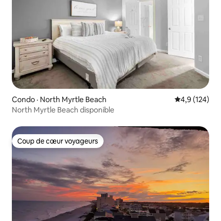
Condo · North Myrtle Beach
Note moyenne
4,9 (124)
North Myrtle Beach disponible
Coup de cœur voyageurs
Coup de cœur voyageurs