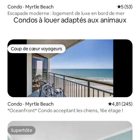
Condo · Myrtle Beach
Note moye
5 (53)
Escapade moderne : logement de luxe en bord de mer
Condos à louer adaptés aux animaux
Coup de cœur voyageurs
Coup de cœur voyageurs
Condo · Myrtle Beach
Note moyenne 
4,81 (245)
*Oceanfront* Condo acceptant les chiens, 16e étage !
Superhôte
Superhôte