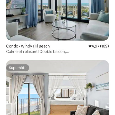
Condo · Windy Hill Beach
Note moyenne 
4,97 (109)
Calme et relaxant! Double balcon,
3 chambres/3 chambres, magnifique!
Superhôte
Superhôte