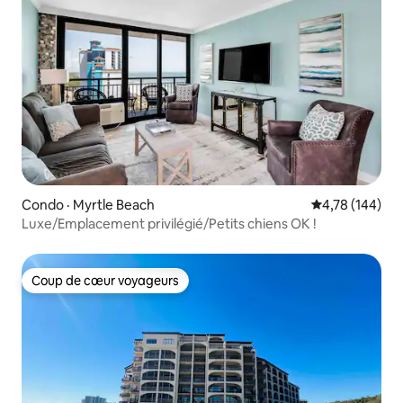
Condo · Myrtle Beach
Note moyenne 
4,78 (144)
Luxe/Emplacement privilégié/Petits chiens OK !
Coup de cœur voyageurs
Coup de cœur voyageurs