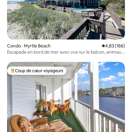
Condo · Myrtle Beach
Note moyenne 
4,83 (166)
Escapade en bord de mer avec vue sur le balcon, animaux
acceptés
Coup de cœur voyageurs
Coup de cœur voyageurs parmi les plus aimés