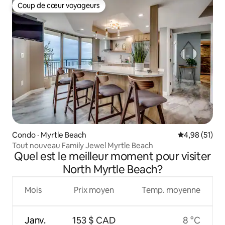
Coup de cœur voyageurs
Coup de cœur voyageurs
Condo · Myrtle Beach
Note moyenne
4,98 (51)
Tout nouveau Family Jewel Myrtle Beach
Quel est le meilleur moment pour visiter
North Myrtle Beach?
Mois
Prix moyen
Temp. moyenne
Janv.
153 $ CAD
8 °C