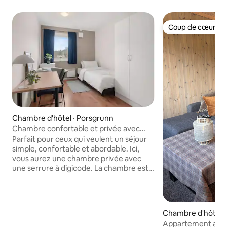
Coup de cœur vo
Coup de cœur vo
Chambre d'hôtel · Porsgrunn
Chambre confortable et privée avec
serrure à code | P Apartments
Parfait pour ceux qui veulent un séjour
simple, confortable et abordable. Ici,
vous aurez une chambre privée avec
une serrure à digicode. La chambre est
équipée d’un nouveau lit Jensen 120,
d’un lavabo, d’un placard, d’un bureau et
d’un petit réfrigérateur – tout ce dont
vous avez besoin pour un séjour
Chambre d'hôtel ·
confortable. La cuisine, la douche et les
Appartement avec
toilettes sont partagées avec un