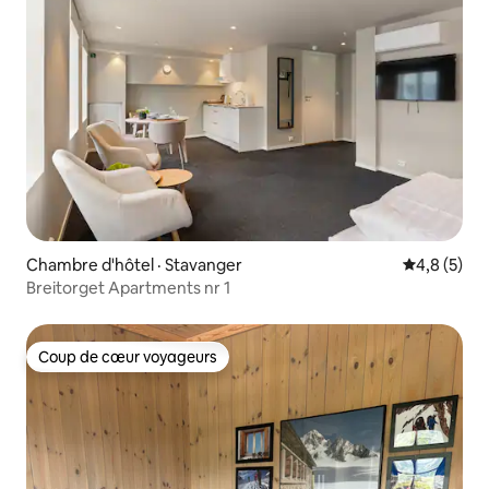
Chambre d'hôtel · Stavanger
Note moyen
4,8 (5)
Breitorget Apartments nr 1
Coup de cœur voyageurs
Coup de cœur voyageurs