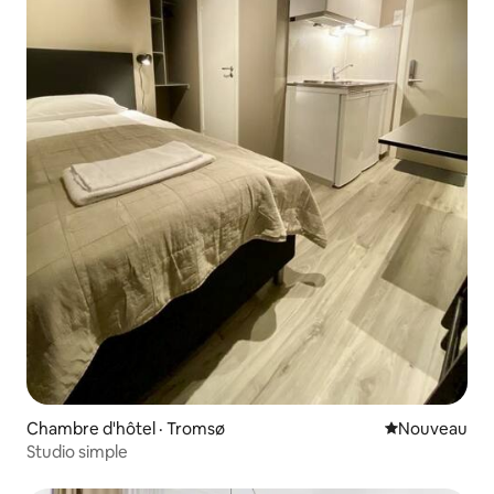
Chambre d'hôtel · Tromsø
Nouvel hébe
Nouveau
Studio simple