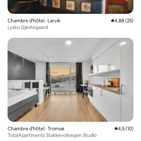
Chambre d'hôtel · Larvik
Note moyenne
4,88 (25)
Lysko Gjestegaard
Chambre d'hôtel · Tromsø
Note moyenn
4,5 (10)
TotalApartments Stakkevollvegen Studio