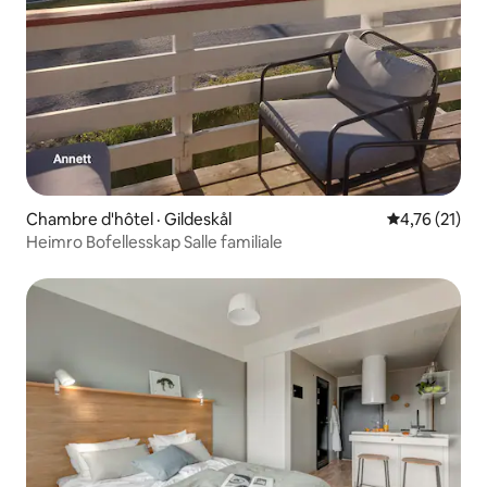
Chambre d'hôtel · Gildeskål
Note moyenne
4,76 (21)
Heimro Bofellesskap Salle familiale