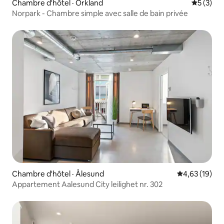
Chambre d'hôtel · Orkland
Note moy
5 (3)
Norpark - Chambre simple avec salle de bain privée
Chambre d'hôtel · Ålesund
Note moyenne
4,63 (19)
Appartement Aalesund City leilighet nr. 302