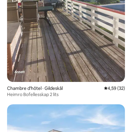
Chambre d'hôtel · Gildeskål
Note moyenne
4,59 (32)
Heimro Bofellesskap 2 lits