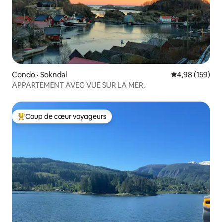
Condo · Sokndal
Note moyenne 
4,98 (159)
APPARTEMENT AVEC VUE SUR LA MER.
Coup de cœur voyageurs
Coup de cœur voyageurs parmi les plus aimés