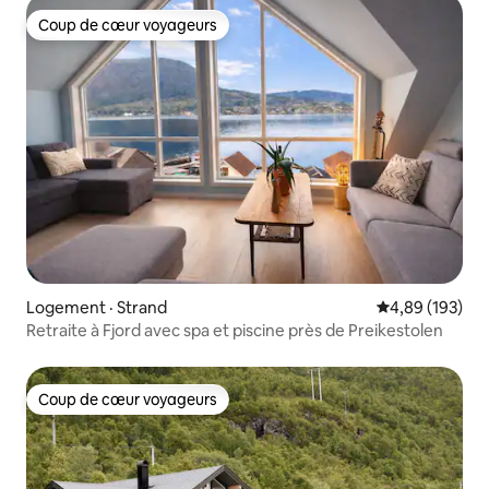
Coup de cœur voyageurs
Coup de cœur voyageurs
Logement · Strand
Note moyenne 
4,89 (193)
Retraite à Fjord avec spa et piscine près de Preikestolen
Coup de cœur voyageurs
Coup de cœur voyageurs