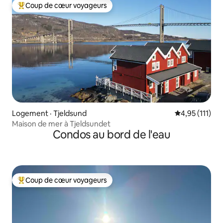
Coup de cœur voyageurs
Coup de cœur voyageurs parmi les plus aimés
Logement · Tjeldsund
Note moyenne 
4,95 (111)
Maison de mer à Tjeldsundet
Condos au bord de l'eau
Coup de cœur voyageurs
Coup de cœur voyageurs parmi les plus aimés