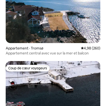
Appartement · Tromsø
Note moyenne 
4,98 (260)
Appartement central avec vue sur la mer et balcon
Coup de cœur voyageurs
Coup de cœur voyageurs