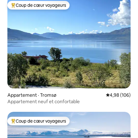
Coup de cœur voyageurs
Coup de cœur voyageurs parmi les plus aimés
Appartement · Tromsø
Note moyenne 
4,98 (106)
Appartement neuf et confortable
Coup de cœur voyageurs
Coup de cœur voyageurs parmi les plus aimés