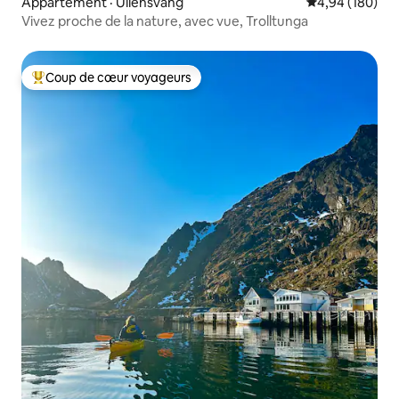
Appartement · Ullensvang
Note moyenne 
4,94 (180)
Vivez proche de la nature, avec vue, Trolltunga
Coup de cœur voyageurs
Coup de cœur voyageurs parmi les plus aimés