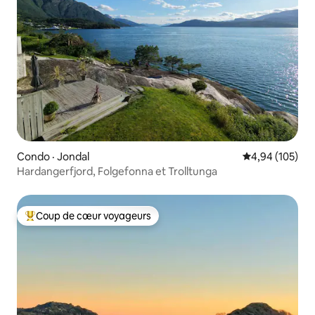
Condo · Jondal
Note moyenne 
4,94 (105)
Hardangerfjord, Folgefonna et Trolltunga
Coup de cœur voyageurs
Coup de cœur voyageurs parmi les plus aimés