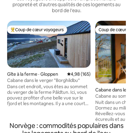
propreté et d'autres qualités de ces logements au
bord de l'eau.
Coup de cœur voyageurs
Coup de cœur vo
Coup de cœur voyageurs parmi les plus aimés
Coup de cœur vo
Gîte à la ferme · Gloppen
Note moyenne de 4,98 sur 5, 1
4,98 (165)
Cabane dans le verger "Borghildbu"
Dans cet endroit, vous êtes au sommet
Cabane dans les ar
du verger de la ferme Påldtun. Ici, vous
ensvang
Cabane au sommet
pouvez profiter d'une belle vue sur le
forestier près du 
Nuit dans un chale
fjord et les montagnes. Il y a une courte
Dormez au milieu d
route jusqu'à la jetée. Ici, vous pouvez
Réveillez-vous au 
louer un bateau et un sauna ou prendre
écureuils et au so
un bain matinal. Vous découvrirez la vie à
Norvège : commodités populaires dans
contrebas. Une e
la campagne avec les animaux qui
pleine nature. À q
paissent et le travail qui a lieu pendant la