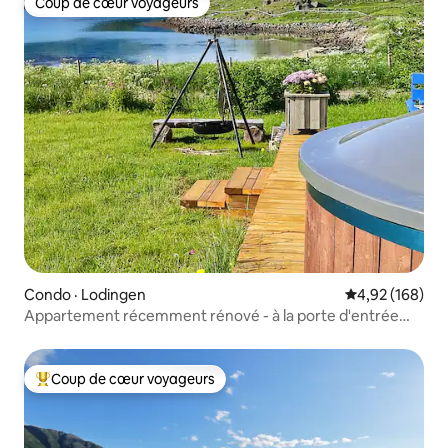
Coup de cœur voyageurs
Coup de cœur voyageurs
Condo · Lodingen
Note moyenne 
4,92 (168)
Appartement récemment rénové - à la porte d'entrée
des Lofoten
Coup de cœur voyageurs
Coup de cœur voyageurs parmi les plus aimés