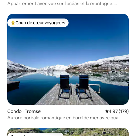
Appartement avec vue sur l'océan et la montagne.
Quartier calme
Coup de cœur voyageurs
Coup de cœur voyageurs parmi les plus aimés
Condo · Tromsø
Note moyenne 
4,97 (179)
Aurore boréale romantique en bord de mer avec quai
privé