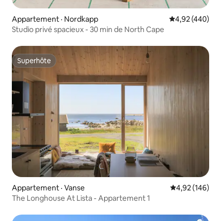
Appartement · Nordkapp
Note moyenne 
4,92 (440)
Studio privé spacieux - 30 min de North Cape
Superhôte
Superhôte
Appartement · Vanse
Note moyenne 
4,92 (146)
The Longhouse At Lista - Appartement 1