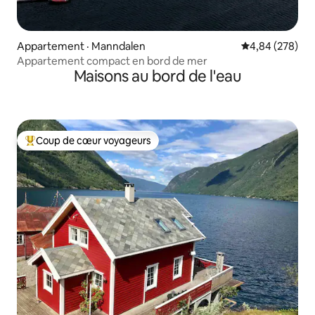
Appartement · Manndalen
Note moyenne 
4,84 (278)
Appartement compact en bord de mer
Maisons au bord de l'eau
Coup de cœur voyageurs
Coup de cœur voyageurs parmi les plus aimés