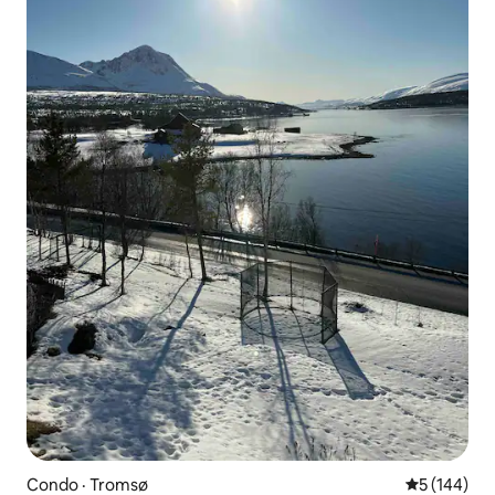
Condo · Tromsø
Note moyen
5 (144)