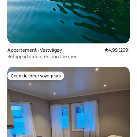
Appartement · Vestvågøy
Note moyenne 
4,99 (209)
Bel appartement en bord de mer.
Coup de cœur voyageurs
Coup de cœur voyageurs