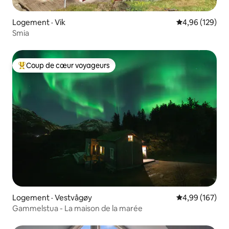
Logement · Vik
Note moyenne 
4,96 (129)
Smia
Coup de cœur voyageurs
Coup de cœur voyageurs parmi les plus aimés
Logement · Vestvågøy
Note moyenne 
4,99 (167)
Gammelstua - La maison de la marée