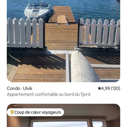
Condo · Ulvik
Note moyenne 
4,99 (120)
Appartement confortable au bord du fjord
Coup de cœur voyageurs
Coup de cœur voyageurs parmi les plus aimés