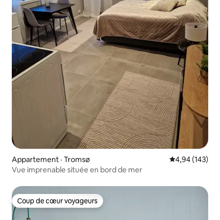
Appartement · Tromsø
Note moyenne 
4,94 (143)
Vue imprenable située en bord de mer
Coup de cœur voyageurs
Coup de cœur voyageurs