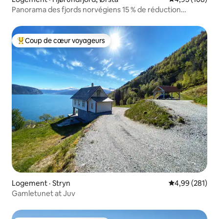
Panorama des fjords norvégiens 15 % de réduction
Automne/Hiver
Coup de cœur voyageurs
Coup de cœur voyageurs parmi les plus aimés
Logement · Stryn
Note moyenne 
4,99 (281)
Gamletunet at Juv