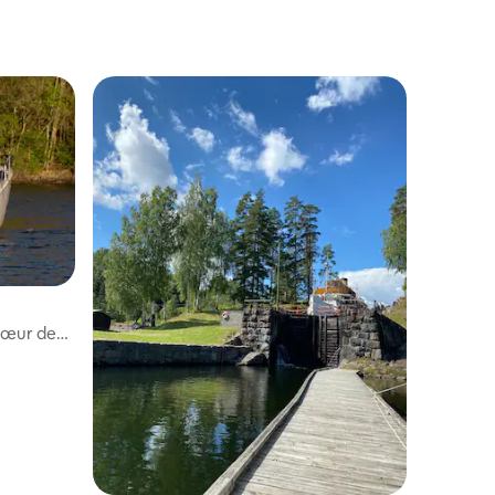
 cœur de
res