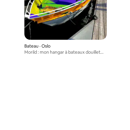
Bateau · Oslo
Morild : mon hangar à bateaux douillet
sur le fjord d'Oslo.
res