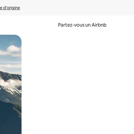
e d'origine
Partez-vous un Airbnb
et en les faisant glisser.