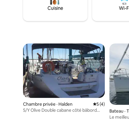
Cuisine
Wi-F
Chambre privée · Halden
Note moyenne de 
5 (4)
S/Y Olive Double cabane côté bâbord
Bateau · 
devant
Le meill