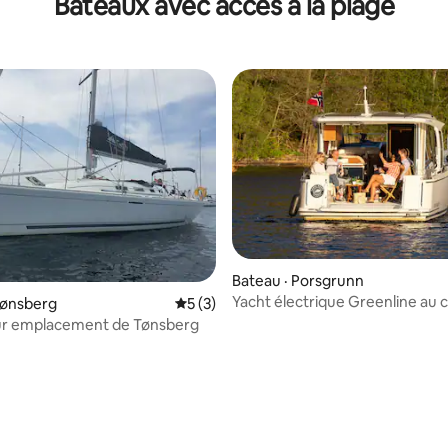
Bateaux avec accès à la plage
Bateau · Porsgrunn
Yacht électrique Greenline au
Tønsberg
Note moyenne de 5 sur 5, 3 commentai
5 (3)
Telemark
eur emplacement de Tønsberg