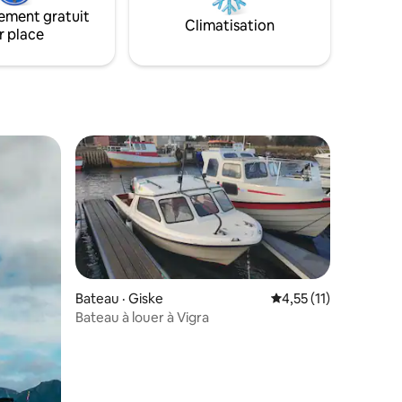
vec une
ement gratuit
 mer en
Climatisation
r place
Bateau · Giske
Note moyenne de 4,5
4,55 (11)
Bateau à louer à Vigra
res