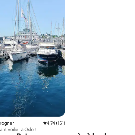
Frogner
Note moyenne de 4,74 sur 5, 151 commentai
4,74 (151)
t voilier à Oslo !