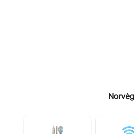
voyage so
cuisiner vous-même, le bateau dispose
de tout ce dont vous avez besoin pour
votre propre foyer. Il est également
possible de commander le petit déjeuner
et le dîner moyennant des frais
supplémentaires.
Norvège