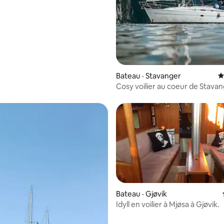
Bateau · Stavanger
N
Cosy voilier au coeur de Stavan
Bateau · Gjøvik
Idyll en voilier à Mjøsa à Gjøvik.
 sur 5, 15 commentaires