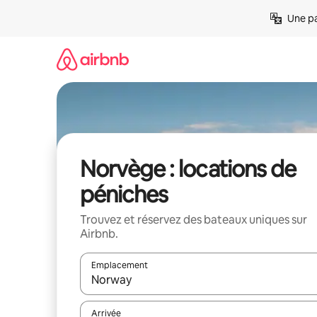
Aller
Une pa
directement
au
contenu
Norvège : locations de
péniches
Trouvez et réservez des bateaux uniques sur
Airbnb.
Emplacement
Quand les résultats sont affichés, parcourez-les en 
Arrivée