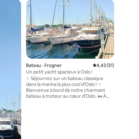
Bateau · Frogner
Note moyenne de 4,4
4,43 (51)
Un petit yacht spacieux à Oslo !
✨ Séjournez sur un bateau classique
dans la marina la plus cool d'Oslo ! ✨
Bienvenue à bord de notre charmant
bateau à moteur au cœur d'Oslo. 🛌 À
quoi s'attendre : Un hébergement en
bateau authentique avec tout le
nécessaire pour passer un séjour
agréable. Des installations modernes, y
Bateau ·
compris des douches, un lave-linge et
Bateau su
des équipements confortables pour la
Bateau en
marina. Endormez-vous au doux bruit