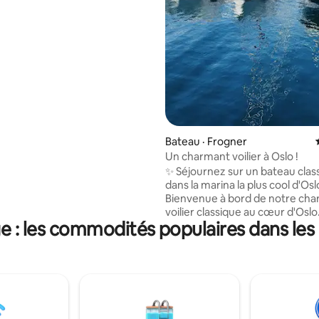
yez seuls dans le bateau.
Bateau · Frogner
Un charmant voilier à Oslo !
✨ Séjournez sur un bateau clas
dans la marina la plus cool d'Osl
Bienvenue à bord de notre ch
voilier classique au cœur d'Oslo. 🛌 À quo
 : les commodités populaires dans les
s'attendre : Un hébergement 
authentique avec tout le néces
passer un séjour agréable. Des
installations modernes, y comp
douches, un lave-linge et des
équipements confortables pour
marina. Endormez-vous au doux bruit