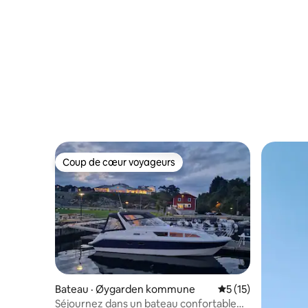
Coup de cœur voyageurs
Coup de cœur voyageurs
Bateau · Øygarden kommune
Note moyenne de 5
5 (15)
Séjournez dans un bateau confortable