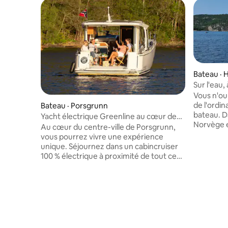
Bateau · 
Sur l'eau, 
Vous n'ou
de l'ordin
Bateau · Porsgrunn
bateau. Da
Yacht électrique Greenline au cœur de
Norvège et la Suède se t
Telemark
Au cœur du centre-ville de Porsgrunn,
Ringdalsf
vous pourrez vivre une expérience
logement 
unique. Séjournez dans un cabincruiser
quelque c
100 % électrique à proximité de tout ce
retard. CPT Grey, à votre arrivée vous
que la ville a à offrir. Vous avez
fera visit
également la possibilité de profiter de la
instructio
salle de bain de luxe, qui est mur à mur
fonctionn
avec le bateau, moyennant des frais
Grey prend
supplémentaires. Les bateaux sont de
partira e
très haut niveau et sont meublés avec
ne dispara
beaucoup de goût. Si vous voulez