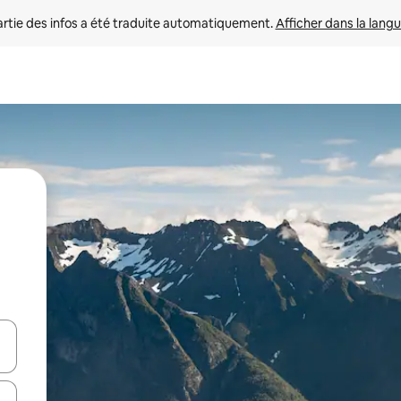
rtie des infos a été traduite automatiquement. 
Afficher dans la langu
utilisant les flèches vers le haut et vers le bas, ou en appuyant dessus 