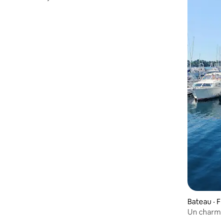
de 29 pieds sur Kleppholmen
Bateau · 
Un charman