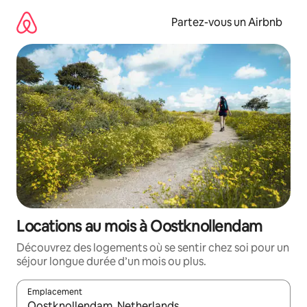
Aller
directement
Partez-vous un Airbnb
au
contenu
Locations au mois à Oostknollendam
Découvrez des logements où se sentir chez soi pour un
séjour longue durée d’un mois ou plus.
Emplacement
Quand les résultats sont affichés, parcourez-les en utilisant les 