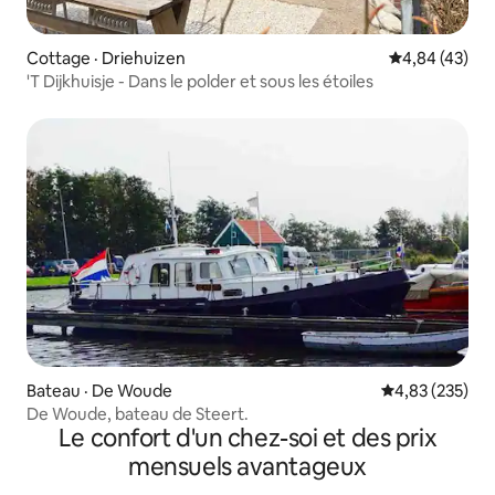
Cottage · Driehuizen
Note moyenne
4,84 (43)
'T Dijkhuisje - Dans le polder et sous les étoiles
Bateau · De Woude
Note moyenne 
4,83 (235)
De Woude, bateau de Steert.
Le confort d'un chez-soi et des prix
mensuels avantageux