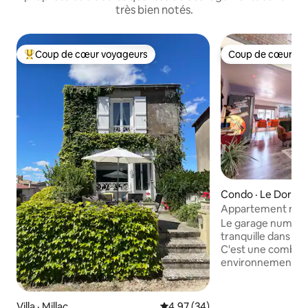
très bien notés.
Coup de cœur voyageurs
Coup de cœur vo
Coup de cœur voyageurs parmi les plus aimés
Coup de cœur vo
Condo · Le Dorat
Appartement mod
stationnement, wif
Le garage numéro 
tranquille dans le 
C'est une combina
environnement fra
avec une floraiso
Équipé de tous les
éclairage sans fil e
Villa · Millac
Note moyenne de 4,97 sur 5, 
4,97 (34)