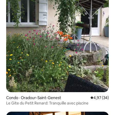
Condo · Oradour-Saint-Genest
Note moyenne
4,97 (34)
Le Gite du Petit Renard: Tranquille avec piscine