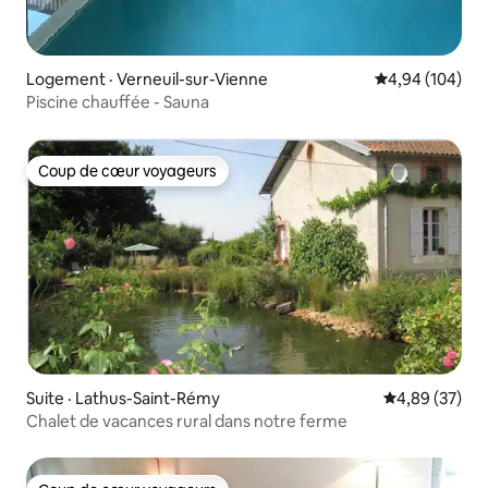
Logement · Verneuil-sur-Vienne
Note moyenne 
4,94 (104)
Piscine chauffée - Sauna
Coup de cœur voyageurs
Coup de cœur voyageurs
Suite · Lathus-Saint-Rémy
Note moyenne
4,89 (37)
Chalet de vacances rural dans notre ferme