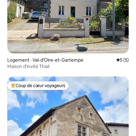
Logement · Val-d'Oire-et-Gartempe
Note moy
5 (5)
Maison d'invité Thiat
Coup de cœur voyageurs
Coup de cœur voyageurs parmi les plus aimés