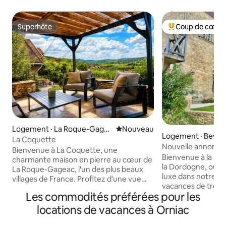
Superhôte
Coup de cœur 
Superhôte
Coup de cœur voy
Logement · La Roque-Gage
Nouvel hébergement
Nouveau
Logement · Beyna
ac
La Coquette
nac
Nouvelle annonce!
Bienvenue à La Coquette, une
vues magiques
Bienvenue à la Ma
charmante maison en pierre au cœur de
la Dordogne, où l'h
La Roque-Gageac, l'un des plus beaux
luxe dans notre c
villages de France. Profitez d'une vue
vacances de trois
imprenable sur la vallée de la Dordogne,
Les commodités préférées pour les
le village françai
des cafés à proximité, des boutiques et
et-Cazenac. Découvrez notre maison
des promenades au bord de la rivière.
locations de vacances à Orniac
de vacances réce
De la maison, admirez les montgolfières
joyau du XVIIe si