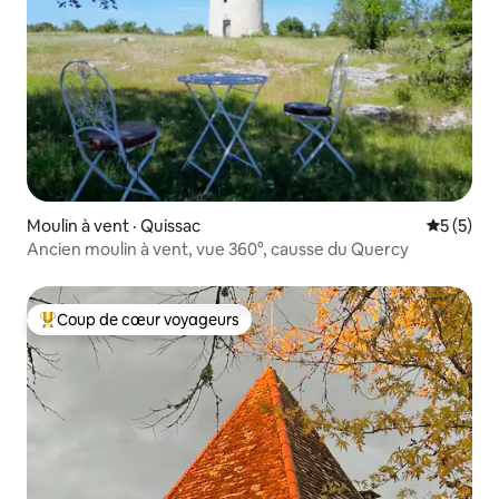
Moulin à vent · Quissac
Note moy
5 (5)
Ancien moulin à vent, vue 360°, causse du Quercy
Coup de cœur voyageurs
Coup de cœur voyageurs parmi les plus aimés