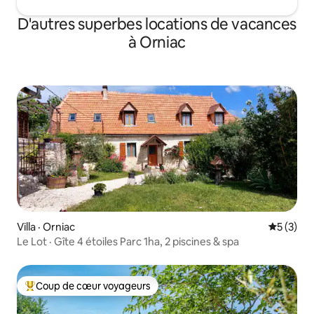
D'autres superbes locations de vacances
à Orniac
Villa · Orniac
Note moy
5 (3)
Le Lot · Gîte 4 étoiles Parc 1ha, 2 piscines & spa
Coup de cœur voyageurs
Coup de cœur voyageurs parmi les plus aimés