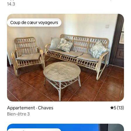
14.3
Coup de cœur voyageurs
Coup de cœur voyageurs
Appartement · Chaves
Note moye
5 (13)
Bien-être 3