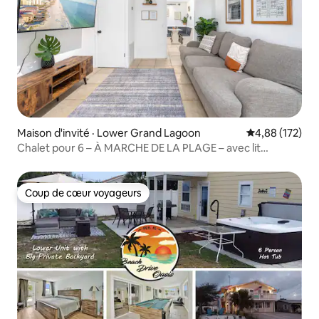
Maison d'invité · Lower Grand Lagoon
Note moyenne 
4,88 (172)
Chalet pour 6 – À MARCHE DE LA PLAGE – avec lit
KING Size
Coup de cœur voyageurs
Coup de cœur voyageurs