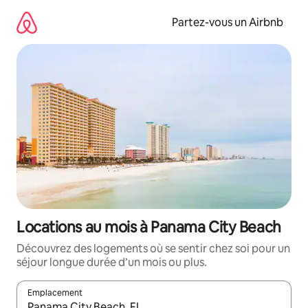
Aller
directement
Partez-vous un Airbnb
au
contenu
Locations au mois à Panama City Beach
Découvrez des logements où se sentir chez soi pour un
séjour longue durée d’un mois ou plus.
Emplacement
Quand les résultats sont affichés, parcourez-les en utilisant les 