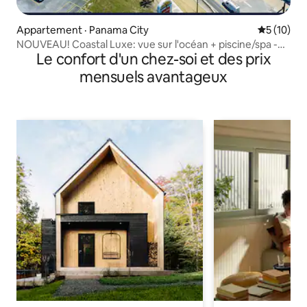
Appartement · Panama City
Note moye
5 (10)
NOUVEAU! Coastal Luxe: vue sur l'océan + piscine/spa -
Le confort d'un chez-soi et des prix
5e étage
mensuels avantageux