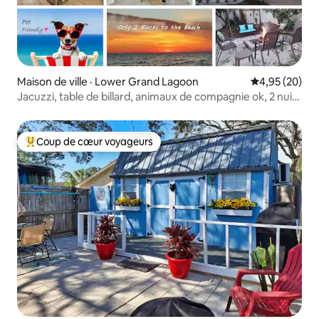
Maison de ville · Lower Grand Lagoon
Note moyenne
4,95 (20)
Jacuzzi, table de billard, animaux de compagnie ok, 2 nuits
à la plage !
Coup de cœur voyageurs
Coup de cœur voyageurs parmi les plus aimés