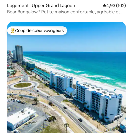
Logement · Upper Grand Lagoon
Note moyenne 
4,93 (102)
Bear Bungalow * Petite maison confortable, agréable et
adorable !
Coup de cœur voyageurs
Coup de cœur voyageurs parmi les plus aimés