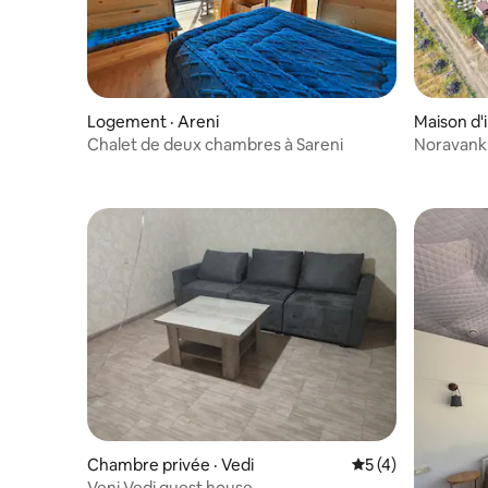
Logement · Areni
Maison d'
Chalet de deux chambres à Sareni
Chambre privée · Vedi
Note moyenne de 
5 (4)
Veni Vedi guest house