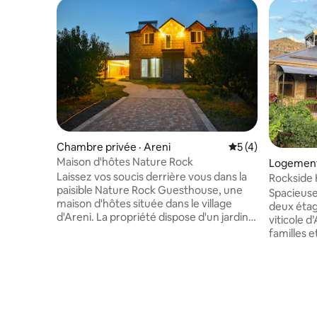
Chambre privée · Areni
Note moyenne de 
5 (4)
Maison d'hôtes Nature Rock
Logement
Laissez vos soucis derrière vous dans la
Rockside 
paisible Nature Rock Guesthouse, une
la monta
Spacieuse
maison d'hôtes située dans le village
deux étag
d'Areni. La propriété dispose d'un jardin,
viticole d
d'une terrasse, d'un bar et d'une
familles et les
connexion Wi-Fi gratuite dans toute la
comprend
propriété. Parking privé disponible dans
vie confo
la propriété. À la Nature Rock
sur la montagne. Prof
Guesthouse, les chambres sont dotées
cour privé
d'une salle de bain privée avec douche,
d'une pisc
articles de toilette et sèche-cheveux. À
d'un espa