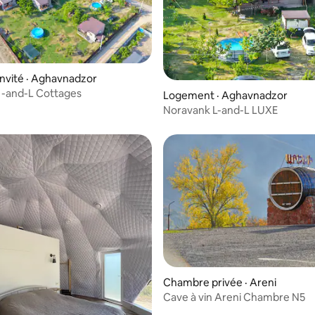
invité · Aghavnadzor
Noravank -and-L Cottages
Logement · Aghavnadzor
Noravank L-and-L LUXE
Chambre privée · Areni
Cave à vin Areni Chambre N5
5 sur 5, 4 commentaires