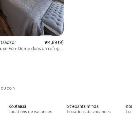
rtsadzor
Note moyenne de 4,89 sur 5, 9 commentai
4,89 (9)
luxe Eco-Dome dans un refuge
 du coin
Koutaïssi
St'epants'minda
Kob
Locations de vacances
Locations de vacances
Loc