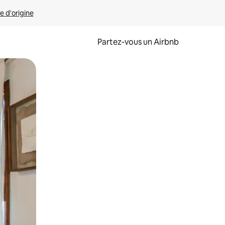
e d'origine
Partez-vous un Airbnb
et en les faisant glisser.