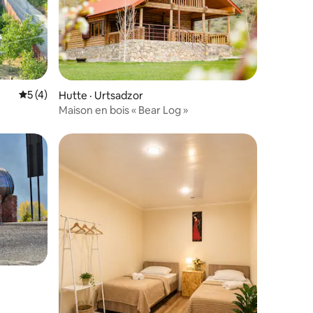
Note moyenne de 5 sur 5, 4 commentaires
5 (4)
Hutte · Urtsadzor
Maison en bois « Bear Log »