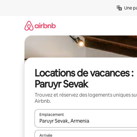
Aller
Une pa
directement
au
contenu
Locations de vacances :
Paruyr Sevak
Trouvez et réservez des logements uniques su
Airbnb.
Emplacement
Quand les résultats sont affichés, parcourez-les en 
Arrivée