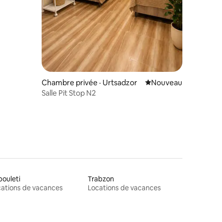
res
Chambre privée · Urtsadzor
Nouvel hébergement
Nouveau
Salle Pit Stop N2
ouleti
Trabzon
ations de vacances
Locations de vacances