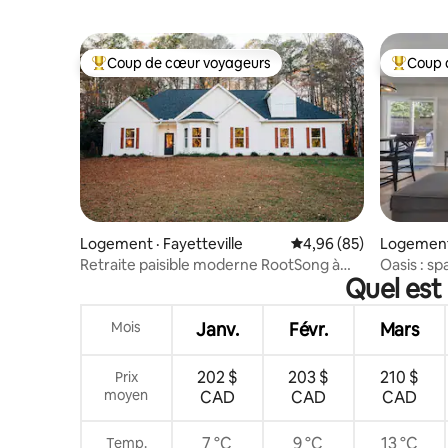
Coup de cœur voyageurs
Coup 
Coup de cœur voyageurs parmi les plus aimés
Coup de 
Logement · Fayetteville
Note moyenne de 4,96
4,96 (85)
Logement 
Retraite paisible moderne RootSong à
Oasis : sp
Quel est
4 min de Trilith
extérieur
Mois
Janv.
Févr.
Mars
202 $
203 $
210 $
Prix
moyen
CAD
CAD
CAD
7 °C
9 °C
13 °C
Temp.