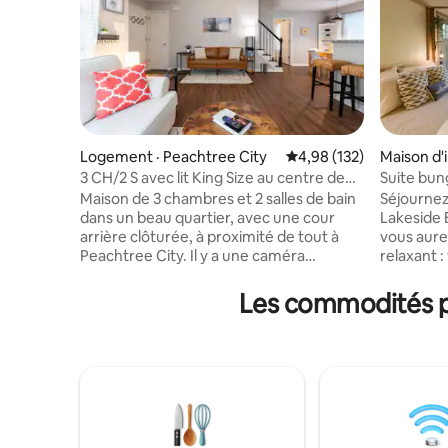
Logement · Peachtree City
Note moyenne de 4,98 
4,98 (132)
Maison d'
3 CH/2 S avec lit King Size au centre de
Suite bun
Peachtree City
faune !
Maison de 3 chambres et 2 salles de bain
Séjournez
dans un beau quartier, avec une cour
Lakeside 
arrière clôturée, à proximité de tout à
vous aure
Peachtree City. Il y a une caméra
relaxant : 
extérieure près de la porte d'entrée.
télévisio
Verrouillage à l'arrivée et au départ
foyer, et 
Les commodités pr
autonomes. Fibre internetIl y a une
pêche, du
télévision connectée dans le salon. Nous
la faune.
fournissons Netflix, Hulu et Disney
tortues, 
Channel pour que vous puissiez en
bleus, des
profiter. Deux espaces de travail. Lave-
poissons et de
linge/sèche-linge au deuxième étage. À
d'hôtes p
l’étage, deux chambres pour les invités
cuisine) a
avec un grand lit (queen size). Au rez-de-
2 Loulou