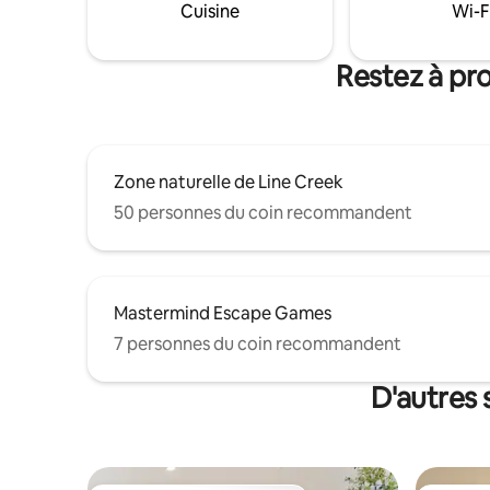
Cuisine
Wi-F
chaussée, la chambre principale avec un
sur place. Une escapade en plein
très grand lit (king size) dispose de sa
nature, m
propre salle de bain. La cuisine offre tout
les commo
Restez à pr
ce dont vous avez besoin pour préparer
Target, W
les repas.
Zone naturelle de Line Creek
50 personnes du coin recommandent
Mastermind Escape Games
7 personnes du coin recommandent
D'autres 