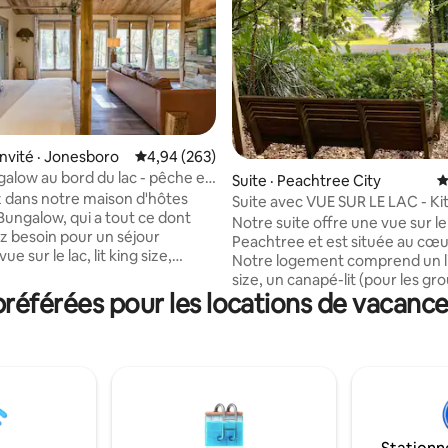
sur 5, 132 commentaires
invité · Jonesboro
Note moyenne de 4,94 sur 5, 263 commentai
4,94 (263)
galow au bord du lac - pêche et
Suite · Peachtree City
N
 dans notre maison d'hôtes
Suite avec VUE SUR LE LAC - K
Bungalow, qui a tout ce dont
- Cœur de PTC - Location de vo
Notre suite offre une vue sur le
z besoin pour un séjour
Peachtree et est située au cœu
vue sur le lac, lit king size,
Notre logement comprend un l
n connectée, patio privé avec
size, un canapé-lit (pour les gr
plus encore. Profitez de la
éférées pour les locations de vacance
personnes et plus), une kitche
 paddle et de l'observation de
salle à manger et une salle de b
 Nous voyons souvent des
complète avec une belle baigno
des cerfs, de grands hérons
pattes. Un endroit idéal pour les
 oies, des grenouilles, des
ou les loisirs. Adapté aux famill
s lucioles⚡️. La maison
(bébé/tout-petit/enfant). Déco
artage un mur (mur de la
allées pour les voiturettes, les 
vec la maison principale.
pédestres et les magasins à pro
s de Poméranie sympathiques