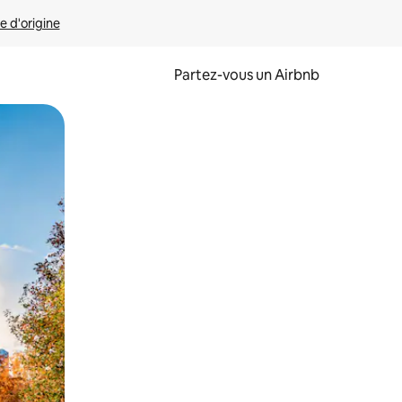
e d'origine
Partez-vous un Airbnb
et en les faisant glisser.