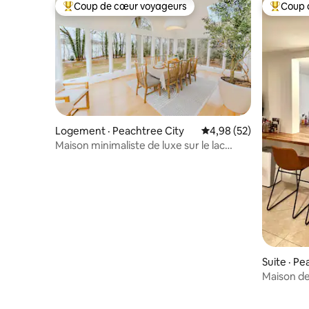
Coup de cœur voyageurs
Coup 
Coup de cœur voyageurs parmi les plus aimés
Coup de 
Logement · Peachtree City
Note moyenne de 4,98
4,98 (52)
Maison minimaliste de luxe sur le lac
Peachtree
Suite · Pe
Maison de