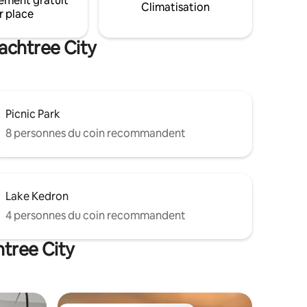
ement gratuit
ou moins
Climatisation
nous espérons que vous vous sentirez
r place
olf.
comme chez vous.
n de notre
achtree City
Picnic Park
8 personnes du coin recommandent
Lake Kedron
4 personnes du coin recommandent
htree City