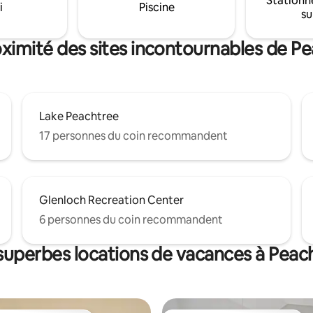
Stationn
tous accessibles en 5 minutes 
i
Piscine
e
su
en voiture ou en voiturette de g
ais toujours proche de toutes
Renseignez-vous sur la locatio
dités ! À 10-15 minutes de
voiturette de golf pour vraiment
oximité des sites incontournables de Pe
almart, etc.
découvrir le charme de PTC !
Lake Peachtree
17 personnes du coin recommandent
Glenloch Recreation Center
6 personnes du coin recommandent
superbes locations de vacances à Peac