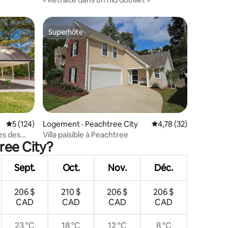
Superhôte
Superhôte
res
Note moyenne de 5 sur 5, 124 commentaires
5 (124)
Logement · Peachtree City
Note moyenne de 4,78
4,78 (32)
es des
Villa paisible à Peachtree
ree City?
Sept.
Oct.
Nov.
Déc.
206 $
210 $
206 $
206 $
CAD
CAD
CAD
CAD
23 °C
18 °C
12 °C
8 °C