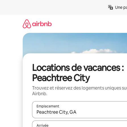
Aller
Une pa
directement
au
contenu
Locations de vacances :
Peachtree City
Trouvez et réservez des logements uniques su
Airbnb.
Emplacement
Quand les résultats sont affichés, parcourez-les en 
Arrivée