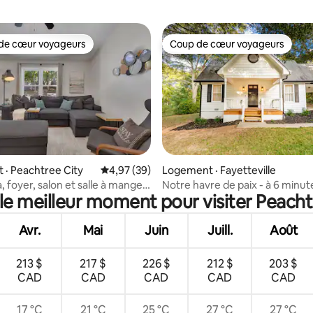
de cœur voyageurs
Coup de cœur voyageurs
cœur voyageurs parmi les plus aimés
Coup de cœur voyageurs
 sur 5, 85 commentaires
· Peachtree City
Note moyenne de 4,97 sur 5, 39 commentai
4,97 (39)
Logement · Fayetteville
a, foyer, salon et salle à manger
Notre havre de paix - à 6 minut
 le meilleur moment pour visiter Peacht
s
studios Trilith
Avr.
Mai
Juin
Juill.
Août
213 $
217 $
226 $
212 $
203 $
CAD
CAD
CAD
CAD
CAD
17 °C
21 °C
25 °C
27 °C
27 °C