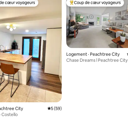
de cœur voyageurs
Coup de cœur voyageurs
cœur voyageurs parmi les plus aimés
Coup de cœur voyageurs parmi 
 sur 5, 52 commentaires
Logement · Peachtree City
Chase Dreams l Peachtree City
achtree City
Note moyenne de 5 sur 5, 59 commentai
5 (59)
 Costello