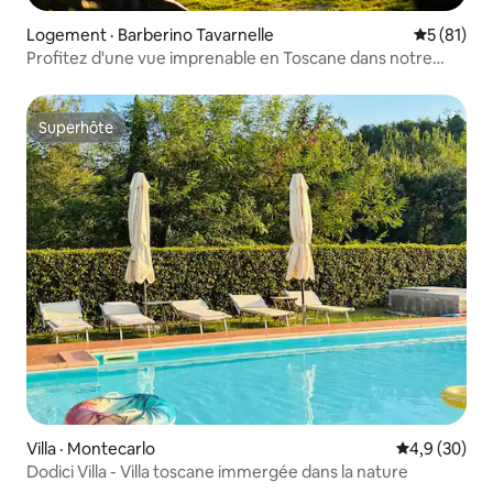
Logement · Barberino Tavarnelle
Note moye
5 (81)
Profitez d'une vue imprenable en Toscane dans notre
maison de campagne
Superhôte
Superhôte
Villa · Montecarlo
Note moyenn
4,9 (30)
Dodici Villa - Villa toscane immergée dans la nature