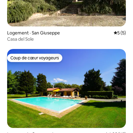
Logement · San Giuseppe
Note moy
5 (5)
Casa del Sole
Coup de cœur voyageurs
Coup de cœur voyageurs