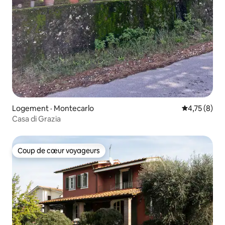
Logement · Montecarlo
Note moyenn
4,75 (8)
Casa di Grazia
Coup de cœur voyageurs
Coup de cœur voyageurs