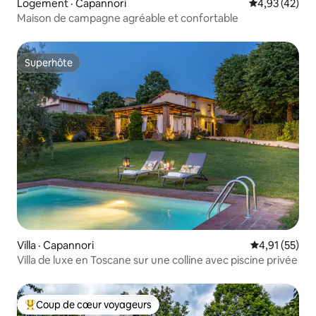
Logement · Capannori
Note moyenne
4,93 (42)
Maison de campagne agréable et confortable
Superhôte
Superhôte
Villa · Capannori
Note moyenne
4,91 (55)
Villa de luxe en Toscane sur une colline avec piscine privée
Coup de cœur voyageurs
Coup de cœur voyageurs parmi les plus aimés