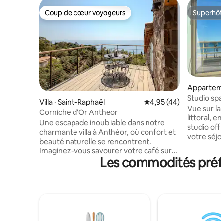
Coup de cœur voyageurs
Superhô
Coup de cœur voyageurs
Superhô
Apparteme
Studio spac
Villa · Saint-Raphaël
Note moyenne de 4,95
4,95 (44)
mer
Vue sur l
Corniche d'Or Antheor
littoral, 
Une escapade inoubliable dans notre
studio of
charmante villa à Anthéor, où confort et
votre séjo
beauté naturelle se rencontrent.
panoramiq
Imaginez-vous savourer votre café sur
fenêtre. Que vous soyez un amateur de
Les commodités préfé
une terrasse ensoleillée, entouré de
sports na
panoramas à couper le souffle sur
simplemen
l'Estérel et la mer . Cette villa, nichée au
notre em
cœur d'un écrin de verdure. Profitez de
offre une 
paysages majestueux et d'une
goûts. N
atmosphère paisible, tout en étant à
possibles 
proximité des plages et des sentiers de
ce logeme