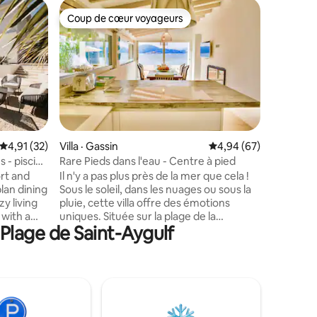
Appartem
Coup de cœur voyageurs
Coup de
Coup de cœur voyageurs
Coup de
le Venise
acceptés
Le Venise
grande plag
avec vu s
Villepey
d'oiseaux
de soleil. vous pourrez profiter de ce
studio 2 
res
enfants ba
Note moyenne de 4,91 sur 5, 32 commentaires
4,91 (32)
Villa · Gassin
Note moyenne de 4,94
4,94 (67)
clac . - une c
 - piscine
Rare Pieds dans l'eau - Centre à pied
avec lave 
ort and
Il n'y a pas plus près de la mer que cela !
un local à
lan dining
Sous le soleil, dans les nuages ou sous la
route et 
zy living
pluie, cette villa offre des émotions
with a
uniques. Située sur la plage de la
Plage de Saint-Aygulf
Bouillabaisse, Eco del Mare offre une vue
ws.
imprenable et un accès direct à la mer.
pacious
L'air autour de la maison est une plage à
anque and
ciel ouvert, où l'odeur de la mer est
rs, the
omniprésente. À 10 minutes à pied du
a, and
centre historique de Saint-Tropez et du
r a
port pittoresque, laissez-vous séduire