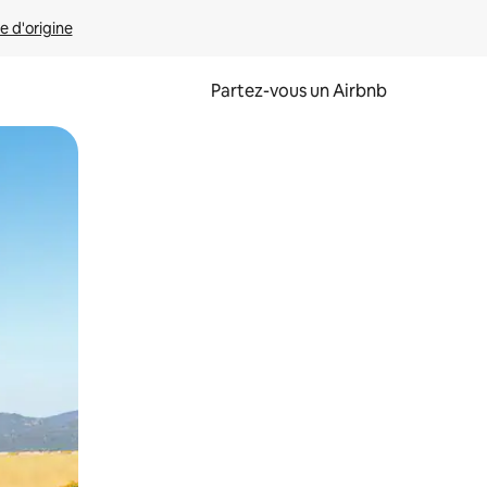
e d'origine
Partez-vous un Airbnb
et en les faisant glisser.