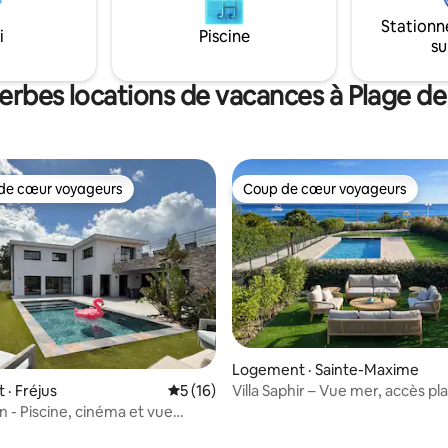
memorable stay Pool is heated on
Stationn
request : April to October
i
Piscine
su
erbes locations de vacances à Plage de
de cœur voyageurs
Coup de cœur voyageurs
cœur voyageurs parmi les plus aimés
Coup de cœur voyageurs
5 sur 5, 6 commentaires
Logement · Sainte-Maxime
Villa Saphir – Vue mer, accès pl
· Fréjus
Note moyenne de 5 sur 5, 16 commentai
5 (16)
piscine
gn - Piscine, cinéma et vue
que