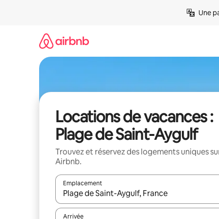
Aller
Une pa
directement
au
contenu
Locations de vacances :
Plage de Saint-Aygulf
Trouvez et réservez des logements uniques su
Airbnb.
Emplacement
Quand les résultats sont affichés, parcourez-les en 
Arrivée