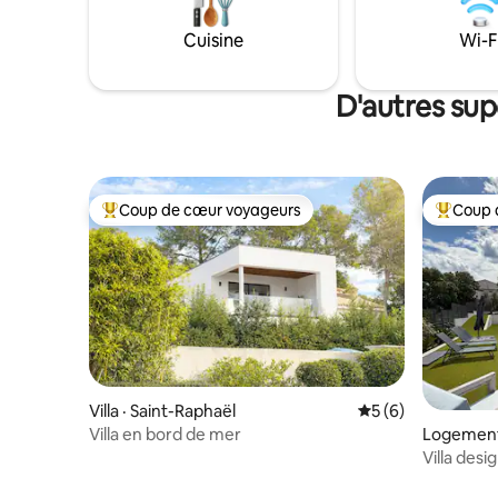
randos .La calanque du Petit Canereit est
a 150m et la plage d'Antheor 300m . Gare
Cuisine
Wi-F
a 500m
D'autres sup
Coup de cœur voyageurs
Coup 
Coup de cœur voyageurs parmi les plus aimés
Coup de 
Villa · Saint-Raphaël
Note moyenne de 
5 (6)
Villa en bord de mer
Logement 
Villa desi
panorami