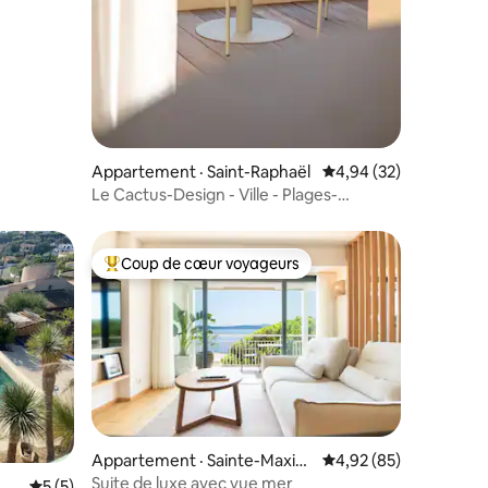
Appartement · Saint-Raphaël
Note moyenne de 4,94
4,94 (32)
Le Cactus-Design - Ville - Plages-
byMaisonRaphaël
Coup de cœur voyageurs
Coup de cœur voyageurs parmi les plus aimés
res
Appartement · Sainte-Maxim
Note moyenne de 4,92
4,92 (85)
e
Suite de luxe avec vue mer
Note moyenne de 5 sur 5, 5 commentaires
5 (5)