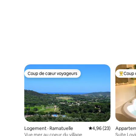
Coup de cœur voyageurs
Coup 
Coup de cœur voyageurs
Coup de 
Logement · Ramatuelle
Note moyenne de 4,96
4,96 (23)
Apparteme
Vue mer au coeur du village
Suite Lovi