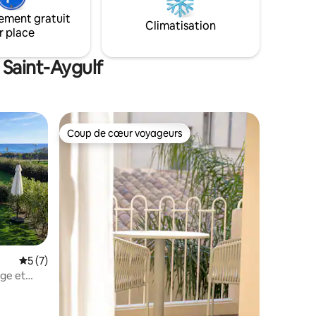
par le charme authentique d'un paysage
ement gratuit
unique.
Climatisation
r place
 Saint-Aygulf
Coup de cœur voyageurs
Coup de cœur voyageurs
Note moyenne de 5 sur 5, 7 commentaires
5 (7)
age et
res