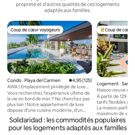
propreté et d'autres qualités de ces logements
adaptés aux familles.
Coup de cœur voyageurs
Coup de cœur 
Coup de cœur voyageurs
Coup de cœur voy
Condo · Playa del Carmen
Note moyenne de 4,95 sur 5, 1
4,95 (125)
Logement · San Mi
AWA | Emplacement privilégié de luxe
ozumel
Maison neuve mod
avec deux chambres - Playacar
Vous recherchez l'expérience ultime de
privée. Triskel Delf
À partir de 129 $ 
la vie en bord de mer ? Ne cherchez pas
tarifs flexibles au
plus loin ! Notre appartement de luxe
La maison parfaite
dispose d'une cuisine moderne, d'un
maximum de vos v
salon confortable et de chambres
Solidaridad : les commodités populaires
entre amis. Venez 
confortables - le tout au cœur de la ville.
maison incroyable 
pour les logements adaptés aux familles
Bénéficiant d'un emplacement
jardin et barbecue
privilégié, vous serez à quelques pas de