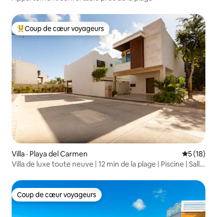
Coup de cœur voyageurs
Coup de cœur voyageurs parmi les plus aimés
Villa · Playa del Carmen
Note moye
5 (18)
Villa de luxe toute neuve | 12 min de la plage | Piscine | Salle
de sport
Coup de cœur voyageurs
Coup de cœur voyageurs