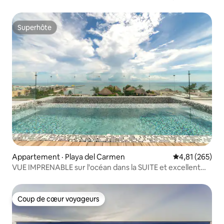
Superhôte
Superhôte
Appartement · Playa del Carmen
Note moyenne 
4,81 (265)
VUE IMPRENABLE sur l'océan dans la SUITE et excellent
emplacement !
Coup de cœur voyageurs
Coup de cœur voyageurs