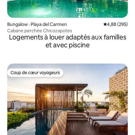
Bungalow · Playa del Carmen
Note moyenne 
4,88 (295)
Cabane perchée Chicozapotes
Logements à louer adaptés aux familles
et avec piscine
Coup de cœur voyageurs
Coup de cœur voyageurs