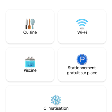
climatisation, coffr
toutes les meilleures eaux cristallines et
bain. Cuisine entièr
des plages douces et sablonneuses, des
à manger et salon 
restaurants, des magasins et des
confortable et une
divertissements . Venez voir pourquoi
intelligente. Stat
c'est l'endroit idéal pour vous ! De plus,
Laveuse et sécheus
avec des équipements incroyables tels
oasis au paradis! 
qu'une piscine sur le toit, un centre de
Cuisine
Wi-Fi
règles et politiques
remise en forme, un sauna, un bar de
concernant l'utilisa
piscine et une sécurité privée.
les frais suppléme
Stationnement
Piscine
gratuit sur place
Climatisation