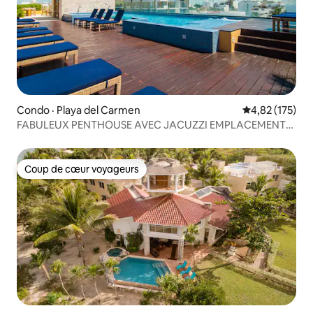
Condo · Playa del Carmen
Note moyenne 
4,82 (175)
FABULEUX PENTHOUSE AVEC JACUZZI EMPLACEMENT
TENDANCE
Coup de cœur voyageurs
Coup de cœur voyageurs