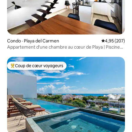
Condo · Playa del Carmen
Note moyenne 
4,95 (207)
Appartement d'une chambre au cœur de Playa | Piscine
et vélos
Coup de cœur voyageurs
Coup de cœur voyageurs parmi les plus aimés