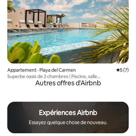
Appartement · Playa del Carmen
Note moy
5 (7)
Superbe oasis de 2 chambres | Piscine, salle
Autres offres d'Airbnb
d'entraînement et excellent emplacement
Expériences Airbnb
Essayez quelque chose de nouveau.