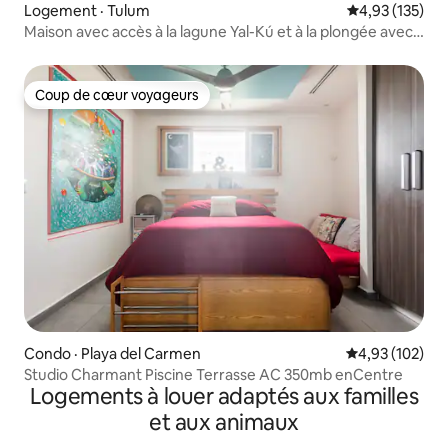
Logement · Tulum
Note moyenne 
4,93 (135)
Maison avec accès à la lagune Yal-Kú et à la plongée avec
tuba
Coup de cœur voyageurs
Coup de cœur voyageurs
Condo · Playa del Carmen
Note moyenne 
4,93 (102)
Studio Charmant Piscine Terrasse AC 350mb enCentre
Logements à louer adaptés aux familles
et aux animaux