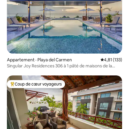
Appartement · Playa del Carmen
Note moyenne 
4,81 (133)
Singular Joy Residences 306 à 1 pâté de maisons de la
plage
Coup de cœur voyageurs
Coup de cœur voyageurs parmi les plus aimés