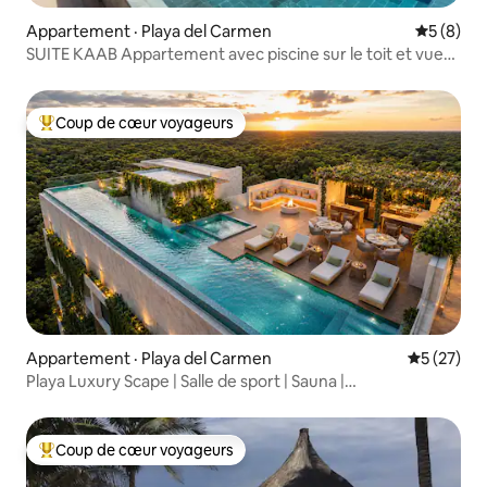
Appartement · Playa del Carmen
Note moy
5 (8)
SUITE KAAB Appartement avec piscine sur le toit et vue
sur l'océan
Coup de cœur voyageurs
Coup de cœur voyageurs parmi les plus aimés
Appartement · Playa del Carmen
Note moye
5 (27)
Playa Luxury Scape | Salle de sport | Sauna |
Stationnement | Barbecue
Coup de cœur voyageurs
Coup de cœur voyageurs parmi les plus aimés