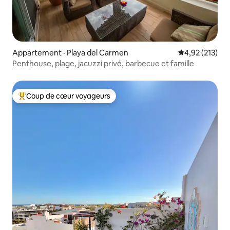
Appartement · Playa del Carmen
Note moyenne 
4,92 (213)
Penthouse, plage, jacuzzi privé, barbecue et famille
Coup de cœur voyageurs
Coup de cœur voyageurs parmi les plus aimés