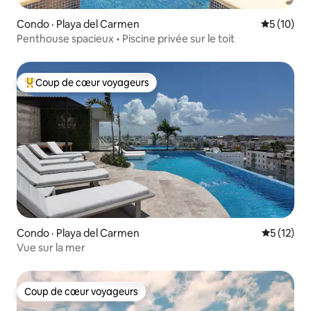
Condo · Playa del Carmen
Note moye
5 (10)
Penthouse spacieux • Piscine privée sur le toit
Coup de cœur voyageurs
Coup de cœur voyageurs parmi les plus aimés
Condo · Playa del Carmen
Note moye
5 (12)
Vue sur la mer
Coup de cœur voyageurs
Coup de cœur voyageurs