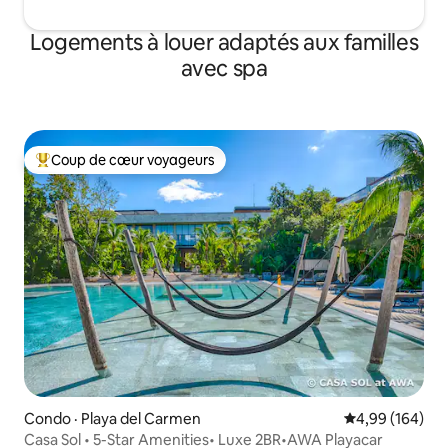
Logements à louer adaptés aux familles
avec spa
Coup de cœur voyageurs
Coup de cœur voyageurs parmi les plus aimés
Condo · Playa del Carmen
Note moyenne 
4,99 (164)
Casa Sol • 5-Star Amenities• Luxe 2BR•AWA Playacar