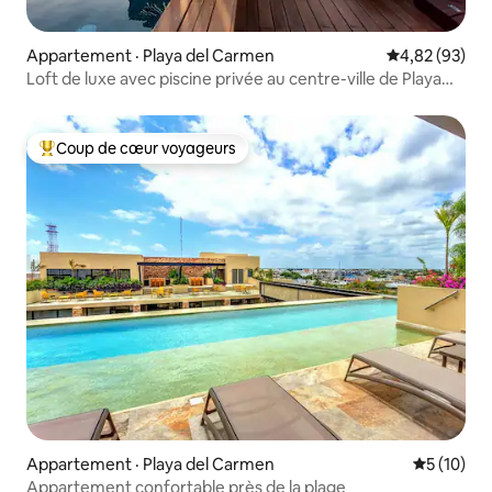
Appartement · Playa del Carmen
Note moyenne
4,82 (93)
Loft de luxe avec piscine privée au centre-ville de Playa
del Carmen
Coup de cœur voyageurs
Coup de cœur voyageurs parmi les plus aimés
Appartement · Playa del Carmen
Note moye
5 (10)
Appartement confortable près de la plage