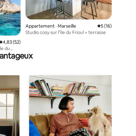
Appartement · Marseille
Note moyenne de 5
5 (16)
Studio cosy sur l’île du Frioul + terrasse
res
Note moyenne de 4,83 sur 5, 52 commentaires
4,83 (52)
île du
avantageux