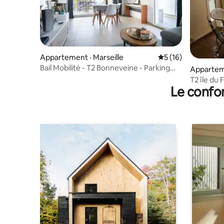
Appartement · Marseille
Note moyenne de 5
5 (16)
Bail Mobilité - T2 Bonneveine - Parking
Apparteme
Privé
T2 île du 
Le confor