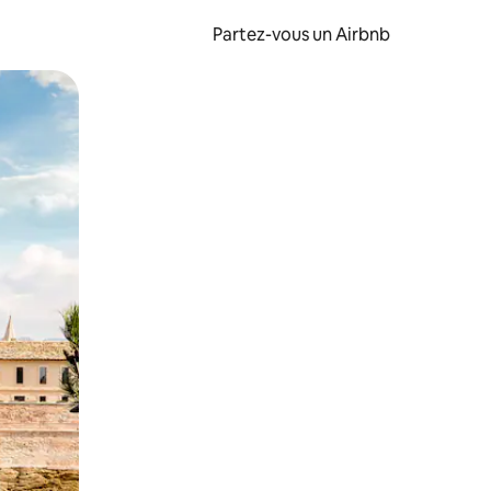
Partez-vous un Airbnb
et en les faisant glisser.