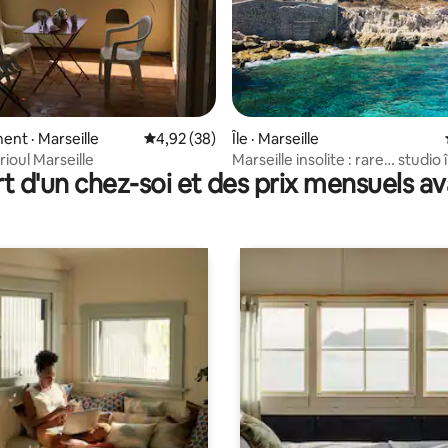
 sur 5, 16 commentaires
nt · Marseille
Note moyenne de 4,92 sur 5, 38 commentai
4,92 (38)
Île · Marseille
Frioul Marseille
Marseille insolite : rare… studio 
t d'un chez-soi et des prix mensuels 
Frioul