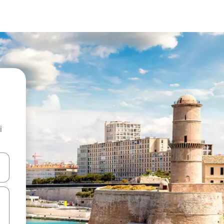
i
.
utilisant les flèches vers le haut et vers le bas, ou en appuyant dessus 