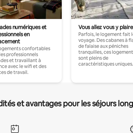
des numériques et
Vous allez vous y plaire
essionnels en
Parfois, le logement fait 
voyage. Des cabanes à fl
acement
de falaise aux péniches
logements confortables
tranquilles, ces logemen
les professionnels
sont pleins de
es et travaillant à
caractéristiques uniques
nce avec le wifi et des
es de travail.
és et avantages pour les séjours lon