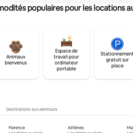
dités populaires pour les locations a
Espace de
Stationnemen
Animaux
travail pour
gratuit sur
bienvenus
ordinateur
place
portable
Destinations aux alentours
Florence
Athènes
Mi
Locations au mois
Locations au mois
Loc