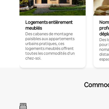
Logements entièrement
Noma
meublés
prof
dépl
Des cabanes de montagne
paisibles aux appartements
Des 
urbains pratiques, ces
pour 
logements meublés offrent
nomad
toutes les commodités d'un
dista
chez-soi.
espac
Commodit