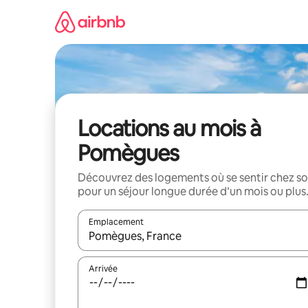
Aller
directement
au
contenu
Locations au mois à
Pomègues
Découvrez des logements où se sentir chez so
pour un séjour longue durée d’un mois ou plus
Emplacement
Quand les résultats sont affichés, parcourez-les en 
Arrivée