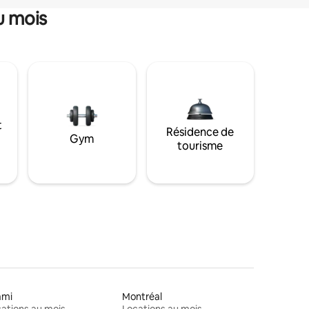
u mois
t
Résidence de
Gym
tourisme
ami
Montréal
ations au mois
Locations au mois