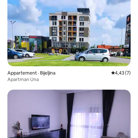
Appartement · Bijeljina
Note moyenn
4,43 (7)
Apartman Una