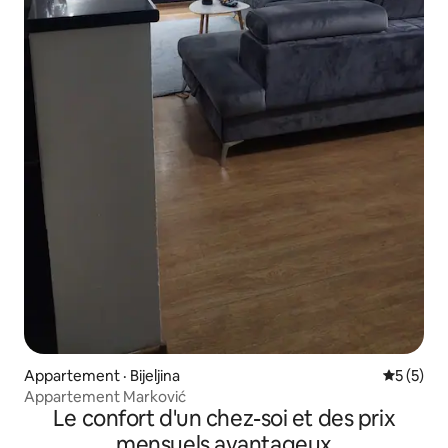
Appartement · Bijeljina
Note moy
5 (5)
Appartement Marković
Le confort d'un chez-soi et des prix
mensuels avantageux