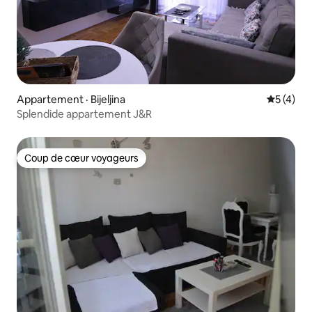
Appartement · Bijeljina
Note moy
5 (4)
Splendide appartement J&R
Coup de cœur voyageurs
Coup de cœur voyageurs