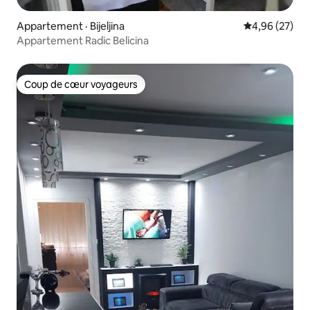
Appartement · Bijeljina
Note moyenne
4,96 (27)
Appartement Radic Belicina
Coup de cœur voyageurs
Coup de cœur voyageurs