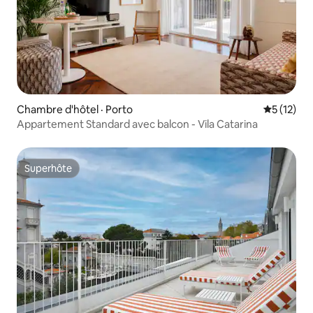
Chambre d'hôtel · Porto
Note moye
5 (12)
Appartement Standard avec balcon - Vila Catarina
Superhôte
Superhôte