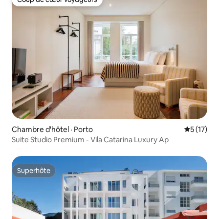
Coup de cœur voyageurs
Chambre d'hôtel · Porto
Note moye
5 (17)
Suite Studio Premium - Vila Catarina Luxury Ap
Superhôte
Superhôte