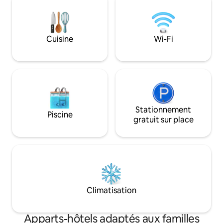
quelques minutes à pied de la gare de
São Bento et à 150 mètres de la Tour des
Clercs.
Cuisine
Wi-Fi
Stationnement
Piscine
gratuit sur place
Climatisation
Apparts-hôtels adaptés aux familles