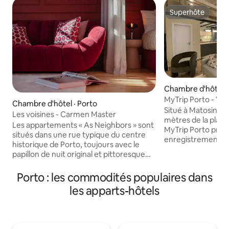
Superhôte
Superhôte
Chambre d'hôtel ·
os
MyTrip Porto - Vill
Chambre d'hôtel · Porto
Situé à Matosinho
Les voisines - Carmen Master
mètres de la plage
Les appartements « As Neighbors » sont
MyTrip Porto prop
situés dans une rue typique du centre
enregistrement et
historique de Porto, toujours avec le
des chambres non
papillon de nuit original et pittoresque
connexion Wi-Fi gr
qui le caractérise. Un séjour dans ces
l’établissement. L
appartements sera une expérience
Porto : les commodités populaires dans
1,3 km de la Mairi
sensorielle extraordinaire, avec des
Basilio Teles, à 1
les apparts-hôtels
éléments décoratifs et des peintures
Matosinhos et à 1,
d'artistes du nord du Portugal, où la
tradition et le « folklore » rencontrent le
moderne et le contemporain. Elle est à