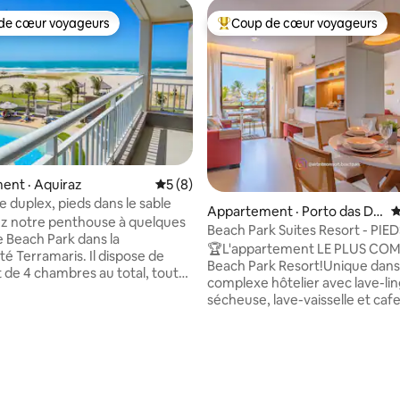
de cœur voyageurs
Coup de cœur voyageurs
cœur voyageurs parmi les plus aimés
Coup de cœur voyageurs parmi 
ent · Aquiraz
Note moyenne de 5 sur 5, 8 commentai
5 (8)
 duplex, pieds dans le sable
Appartement · Porto das Du
N
z notre penthouse à quelques
nas
Beach Park Suites Resort - PI
 Beach Park dans la
LE SABLE et VUE SUR LA MER
🏆L'appartement LE PLUS COM
té Terramaris. Il dispose de
Beach Park Resort!Unique dans
sur 5, 120 commentaires
t de 4 chambres au total, toutes
complexe hôtelier avec lave-lin
s, d'une cuisine équipée, d'un
sécheuse, lave-vaisselle et caf
t d'un espace de loisirs sur le
Nespresso 📍Situé à l'intérieur 
à l'océan, d'un réfrigérateur à
complexe Beach Park, à quelqu
grand salon avec télévision et de
plus grand parc aquatique d'A
s à manger, l'une à l'intérieur et
latine 🏖️ Frente Mar+ accès dir
 le balcon inférieur. Le
parc+pied dans le sable 🚀Wifi
um, quant à lui, est idéal pour