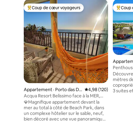
Coup de cœur voyageurs
Coup 
Coup de cœur voyageurs parmi les plus aimés
Coup de 
Appartem
Penthouse
Découvre
mètres de
coproprié
Appartement · Porto das Du
Note moyenne de 4,98 
4,98 (120)
3 suites e
nas
Acqua Resort Belíssimo face à la MER,
climatisée
côté BPark
💎Magnifique appartement devant la
barbecue e
mer au total à côté de Beach Park, dans
toit face 
un complexe hôtelier sur le sable, neuf,
vin, d'un 
bien décoré avec une vue panoramique
deux salle
sur la plage depuis le balcon du salon et
l'autre sur
des chambres. Il dispose de 2 chambres
condomini