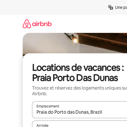
Aller
Une pa
directement
au
contenu
Locations de vacances :
Praia Porto Das Dunas
Trouvez et réservez des logements uniques su
Airbnb.
Emplacement
Quand les résultats sont affichés, parcourez-les en 
Arrivée