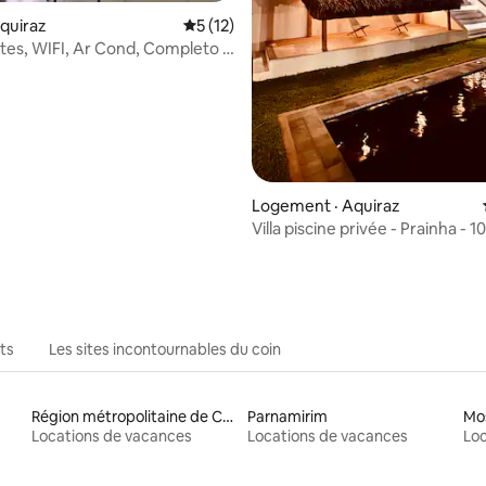
quiraz
Note moyenne de 5 sur 5, 12 commentai
5 (12)
ites, WIFI, Ar Cond, Completo -
Logement · Aquiraz
Villa piscine privée - Prainha - 1
Beach Park
ts
Les sites incontournables du coin
Région métropolitaine de Campina Grande
Parnamirim
Mo
Locations de vacances
Locations de vacances
Loc