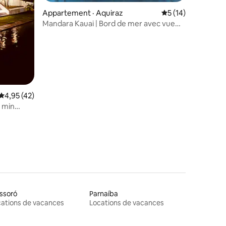
res
Appartement · Aquiraz
Note moyenne de 5
5 (14)
Mandara Kauai | Bord de mer avec vue
sur l'océan
Note moyenne de 4,95 sur 5, 42 commentaires
4,95 (42)
0 min
ssoró
Parnaíba
ations de vacances
Locations de vacances