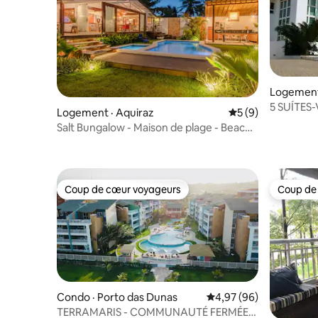
Logement
5 SUÍTES
Logement · Aquiraz
Note moyenne de 
5 (9)
Salt Bungalow - Maison de plage - Beach
Park-Ce
Coup de cœur voyageurs
Coup de
Coup de cœur voyageurs
Coup de
Condo · Porto das Dunas
Note moyenne de 4,97
4,97 (96)
TERRAMARIS - COMMUNAUTÉ FERMÉE