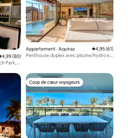
res
Appartement · Aquiraz
Note moyenne de 4,95
4,95 (61)
Penthouse duplex avec piscine/hydro et
Note moyenne de 4,99 sur 5, 80 commentaires
4,99 (80)
vue sur la mer
ch Park,
Coup de cœur voyageurs
les plus aimés
Coup de cœur voyageurs