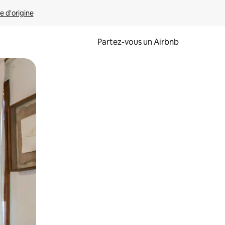
e d'origine
Partez-vous un Airbnb
et en les faisant glisser.