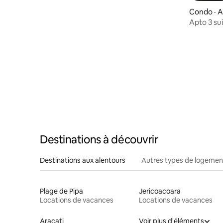
EN FRONT DE MER ★★★★★
Condo · A
Apto 3 su
GolfVille
Destinations à découvrir
Destinations aux alentours
Autres types de logemen
Plage de Pipa
Jericoacoara
Locations de vacances
Locations de vacances
Aracati
Voir plus d'éléments