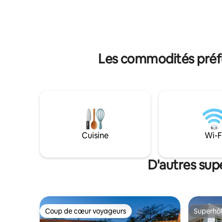
avec télévision et lits king size, étant une
les vacan
grande suite. 💎INTERNET 400 MO,
une terra
EXCELLENT POUR LE BUREAU À
barbecue,
DOMICILE OU LE STREAMING. 💎Il
accès à la
dispose de la climatisation dans le salon,
à pied.
de la cuisine et des chambres. Cuisine
Les commodités préfé
équipée pour la préparation des repas. Il
y a un nouveau lave-linge dans
l'appartement. 💎Draps et serviettes de
bain disponibles.
➡️alugue_por_season_fortaleza
Cuisine
Wi-F
D'autres sup
Coup de cœur voyageurs
Superhô
Coup de cœur voyageurs
Superhô