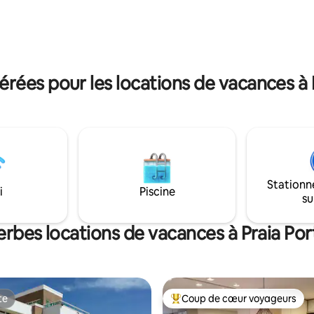
Cuisine complète + fontaine d'
ces, avec une grande piscine,
Parfait pour les familles avec en
sse complète avec un
balcon avec écran de protection
 un sauna, une salle de jeux, un
pour enfants et jouets ☀️Piscine
 plage et un terrain de volleyball
bar, restaurant, club pour enfa
service de plage VIP 🚗 1 place
rées pour les locations de vacances à 
Stationn
i
Piscine
su
erbes locations de vacances à Praia Po
te
Coup de cœur voyageurs
te
Coup de cœur voyageurs parmi 