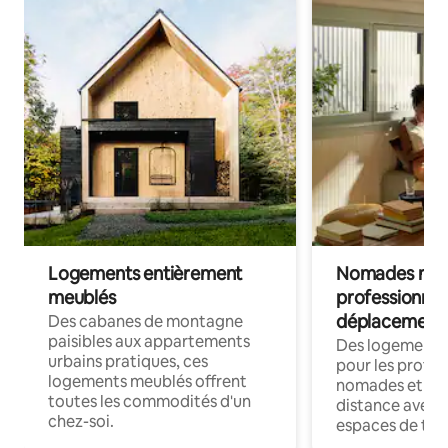
Logements entièrement
Nomades num
meublés
professionnel
déplacement
Des cabanes de montagne
paisibles aux appartements
Des logements
urbains pratiques, ces
pour les profes
logements meublés offrent
nomades et trav
toutes les commodités d'un
distance avec le
chez-soi.
espaces de trav