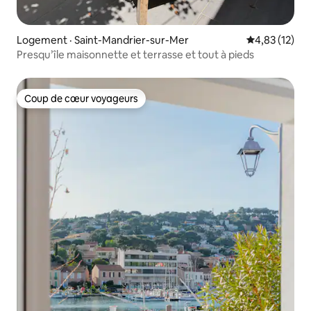
Logement · Saint-Mandrier-sur-Mer
Note moyenne
4,83 (12)
Presqu’île maisonnette et terrasse et tout à pieds
Coup de cœur voyageurs
Coup de cœur voyageurs