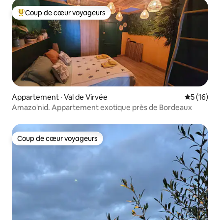
Coup de cœur voyageurs
Coup de cœur voyageurs parmi les plus aimés
Appartement · Val de Virvée
Note moye
5 (16)
Amazo'nid. Appartement exotique près de Bordeaux
Coup de cœur voyageurs
Coup de cœur voyageurs