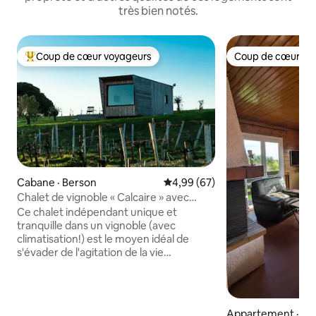
très bien notés.
Coup de cœur voyageurs
Coup de cœur vo
Coup de cœur voyageurs parmi les plus aimés
Coup de cœur vo
Cabane · Berson
Note moyenne de 4,99 sur 5, 
4,99 (67)
Chalet de vignoble « Calcaire » avec
climatisation
Ce chalet indépendant unique et
tranquille dans un vignoble (avec
climatisation!) est le moyen idéal de
s'évader de l'agitation de la vie
quotidienne. Ralentissez et détendez-
vous dans ce havre de paix privé. Le
chalet est flanqué de vignes d'un côté et
de jeunes oliviers de l'autre. Détendez-
Appartement · Pr