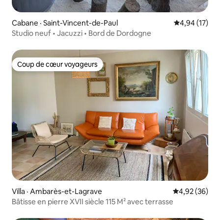
Cabane · Saint-Vincent-de-Paul
Note moyenne
4,94 (17)
Studio neuf • Jacuzzi • Bord de Dordogne
Coup de cœur voyageurs
Coup de cœur voyageurs
Villa · Ambarès-et-Lagrave
Note moyenne
4,92 (36)
Bâtisse en pierre XVII siècle 115 M² avec terrasse