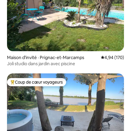
Maison d'invité · Prignac-et-Marcamps
Note moyenne 
4,94 (170)
Joli studio dans jardin avec piscine
Coup de cœur voyageurs
Coup de cœur voyageurs parmi les plus aimés