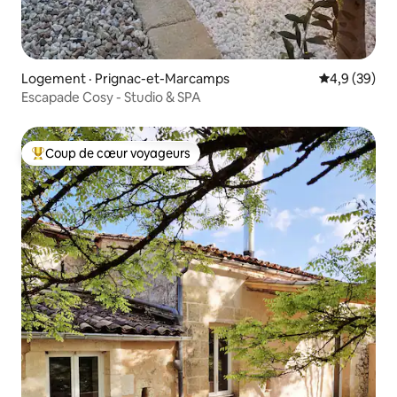
Logement · Prignac-et-Marcamps
Note moyenn
4,9 (39)
Escapade Cosy - Studio & SPA
Coup de cœur voyageurs
Coup de cœur voyageurs parmi les plus aimés