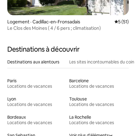
Logement · Cadillac-en-Fronsadais
Note moye
5 (51)
Le Clos des Moines ( 4 / 6 pers ; climatisation)
Destinations à découvrir
Destinations aux alentours
Les sites incontournables du coin
Paris
Barcelone
Locations de vacances
Locations de vacances
Lyon
Toulouse
Locations de vacances
Locations de vacances
Bordeaux
La Rochelle
Locations de vacances
Locations de vacances
San Sebastian
Voir plus d'éléments