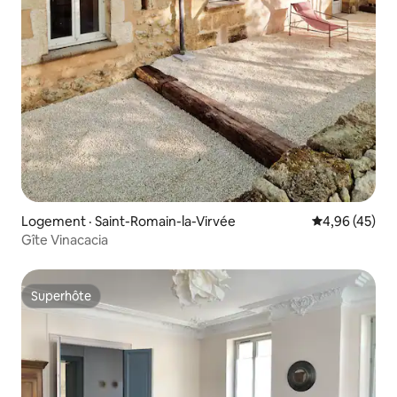
Logement · Saint-Romain-la-Virvée
Note moyenne
4,96 (45)
Gîte Vinacacia
Superhôte
Superhôte