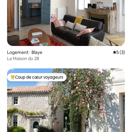
Logement · Blaye
Note moy
5 (3)
La Maison du 28
Coup de cœur voyageurs
Coup de cœur voyageurs parmi les plus aimés