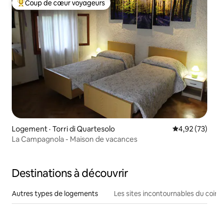
Coup de cœur voyageurs
Coup de cœur voyageurs parmi les plus aimés
Logement · Torri di Quartesolo
Note moyenne
4,92 (73)
La Campagnola - Maison de vacances
Destinations à découvrir
Autres types de logements
Les sites incontournables du coin