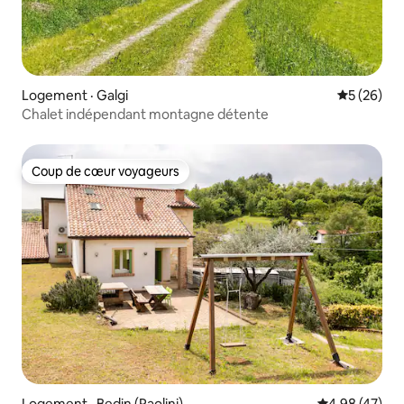
Logement · Galgi
Note moye
5 (26)
Chalet indépendant montagne détente
Coup de cœur voyageurs
Coup de cœur voyageurs
Logement · Bedin (Paolini)
Note moyenne
4,98 (47)