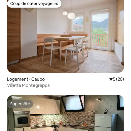
Coup de cœur voyageurs
Coup de cœur voyageurs
Logement · Caupo
Note moye
5 (20)
Villetta Montegrappa
Superhôte
Superhôte