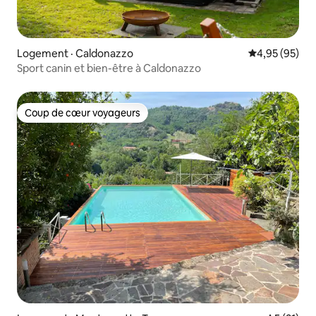
Logement · Caldonazzo
Note moyenne
4,95 (95)
Sport canin et bien-être à Caldonazzo
Coup de cœur voyageurs
Coup de cœur voyageurs