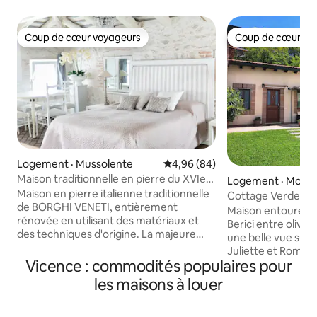
Coup de cœur voyageurs
Coup de cœur vo
Coup de cœur voyageurs
Coup de cœur vo
Logement · Mussolente
Note moyenne de 4,96 sur 5, 
4,96 (84)
Maison traditionnelle en pierre du XVIe
Logement · Mont
siècle en Italie
Maison en pierre italienne traditionnelle
giore
Cottage VerdeOliv
de BORGHI VENETI, entièrement
Maison entourée d
rénovée en utilisant des matériaux et
Berici entre olivie
des techniques d'origine. La majeure
une belle vue sur 
partie de la décoration et des meubles
Juliette et Roméo
proviennent de marchés d'antiquités
Vicence : commodités populaires pour
Maggiore. Solution idéale, pour ceux qui
locaux. La maison est située dans un
veulent être entou
les maisons à louer
tout à fait "borgo" pas beaucoup de
mais à seulement 8
voitures, juste le bruit de la rivière et des
la ville de Vicence
oiseaux pendant que vous profitez de