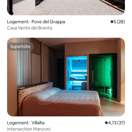
Logement · Pove del Grappa
Note moye
5 (28)
Casa Vento del Brenta
Superhôte
Superhôte
Logement · Villalta
Note moyenne
4,73 (37)
Intersection Manzoni