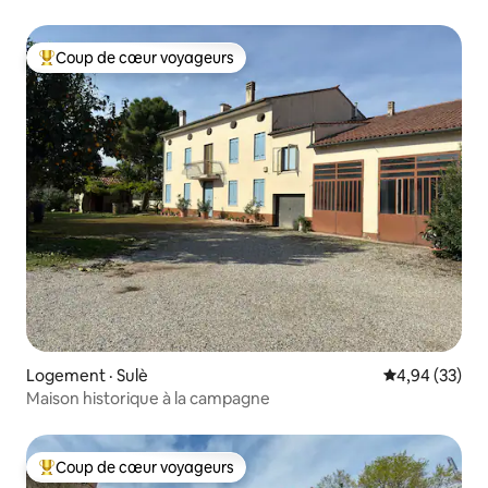
Coup de cœur voyageurs
Coup de cœur voyageurs parmi les plus aimés
Logement · Sulè
Note moyenne
4,94 (33)
Maison historique à la campagne
Coup de cœur voyageurs
Coup de cœur voyageurs parmi les plus aimés