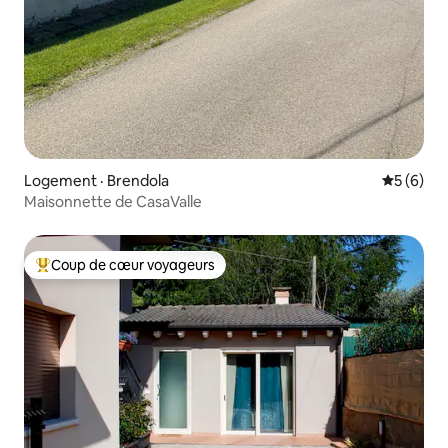
Logement · Brendola
Note moy
5 (6)
Maisonnette de CasaValle
Coup de cœur voyageurs
Coup de cœur voyageurs parmi les plus aimés