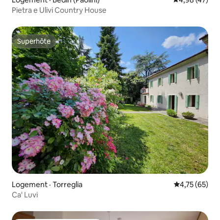
Pietra e Ulivi Country House
Superhôte
Superhôte
Logement · Torreglia
Note moyenne
4,75 (65)
Ca' Luvi