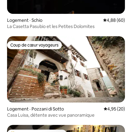
Logement · Schio
Note moyenne
4,88 (60)
La Casetta Pasubio et les Petites Dolomites
Coup de cœur voyageurs
Coup de cœur voyageurs
Logement · Pozzani di Sotto
Note moyenne
4,95 (20)
Casa Luisa, détente avec vue panoramique