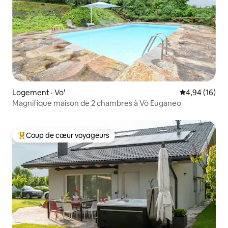
Logement · Vo'
Note moyenne
4,94 (16)
Magnifique maison de 2 chambres à Vò Euganeo
Coup de cœur voyageurs
Coup de cœur voyageurs parmi les plus aimés