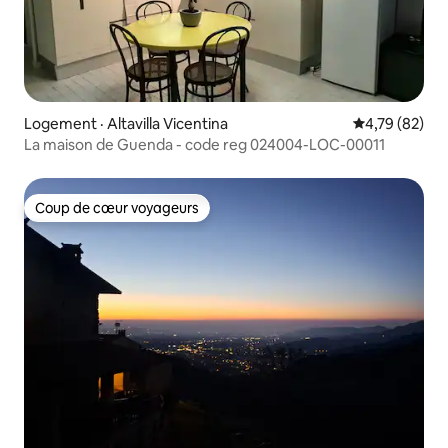
Logement · Altavilla Vicentina
Note moyenne
4,79 (82)
La maison de Guenda - code reg 024004-LOC-00011
Coup de cœur voyageurs
Coup de cœur voyageurs