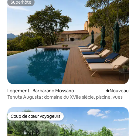
Superhôte
Superhôte
Logement · Barbarano Mossano
Nouvel hébe
Nouveau
Tenuta Augusta : domaine du XVIIe siècle, piscine, vues
Coup de cœur voyageurs
Coup de cœur voyageurs