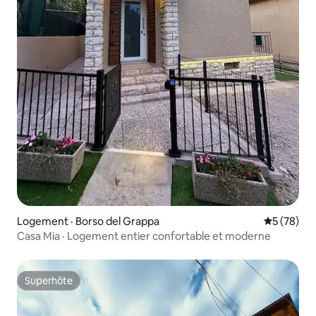
Logement · Borso del Grappa
Note moye
5 (78)
Casa Mia · Logement entier confortable et moderne
Superhôte
Superhôte