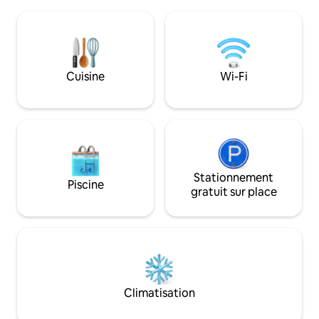
également pour d
votre dîner en plein air dans le jardin
sur les collines, de
privé, sous la canopée de la glycine.
extraordinaires av
Stratégiquement situé au centre de la
centaines de mètre
région, à proximité de Bassano, de
dei Colli Berici, u
Venise, des montagnes et de
touristiques qui s
Cuisine
Wi-Fi
nombreuses petites villes historiques.
environ 130 km de 
Stationnement
Piscine
gratuit sur place
Climatisation