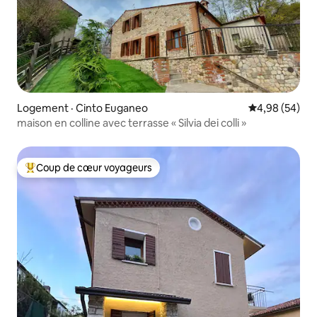
Logement · Cinto Euganeo
Note moyenne
4,98 (54)
maison en colline avec terrasse « Silvia dei colli »
Coup de cœur voyageurs
Coup de cœur voyageurs parmi les plus aimés