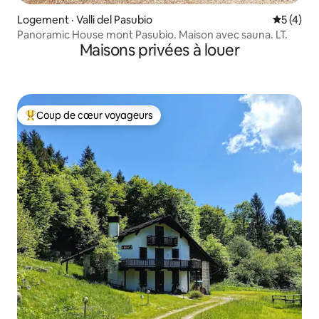
Logement · Valli del Pasubio
Note moy
5 (4)
Panoramic House mont Pasubio. Maison avec sauna. LT.
Maisons privées à louer
Coup de cœur voyageurs
Coup de cœur voyageurs parmi les plus aimés