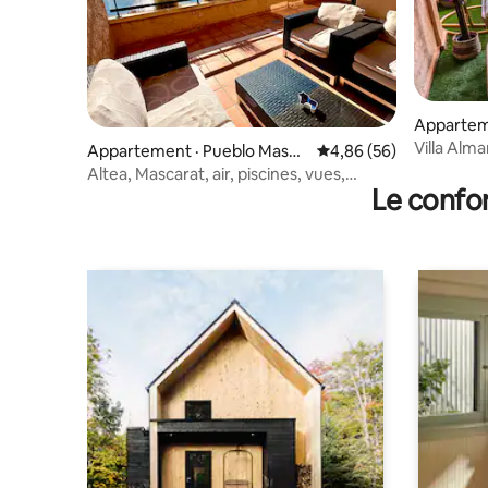
Appartem
Villa Alm
Appartement · Pueblo Masca
Note moyenne de 4,86
4,86 (56)
rat
Altea, Mascarat, air, piscines, vues,
Le confor
stationnement