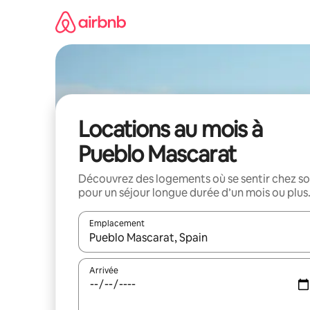
Aller
directement
au
contenu
Locations au mois à
Pueblo Mascarat
Découvrez des logements où se sentir chez so
pour un séjour longue durée d’un mois ou plus
Emplacement
Quand les résultats sont affichés, parcourez-les en 
Arrivée