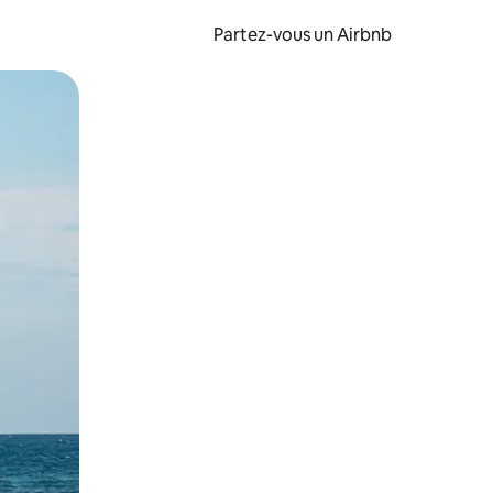
Partez-vous un Airbnb
et en les faisant glisser.