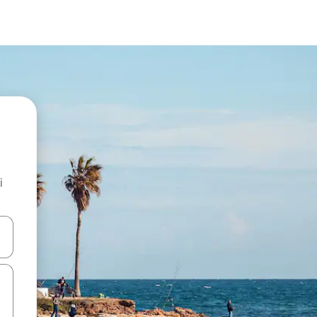
i
.
utilisant les flèches vers le haut et vers le bas, ou en appuyant dessus 