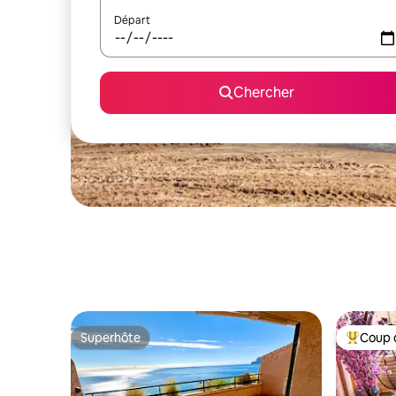
Départ
Chercher
Superhôte
Coup 
Superhôte
Coup de 