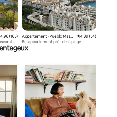
res
ote moyenne de 4,96 sur 5, 165 commentaires
4,96 (165)
Appartement · Pueblo Masca
Note moyenne de 4,89
4,89 (54)
rat
ascarat
Bel appartement près de la plage
avantageux