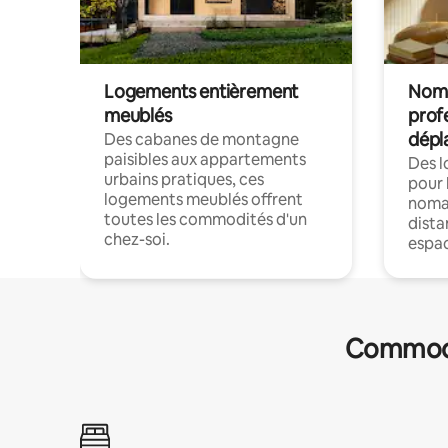
Logements entièrement
Noma
meublés
prof
dépl
Des cabanes de montagne
paisibles aux appartements
Des 
urbains pratiques, ces
pour 
logements meublés offrent
nomad
toutes les commodités d'un
dista
chez-soi.
espac
Commodit