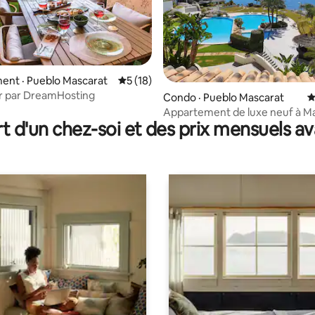
ent · Pueblo Mascarat
Note moyenne de 5 sur 5, 18 commentai
5 (18)
ar par DreamHosting
 sur 5, 56 commentaires
Condo · Pueblo Mascarat
N
Appartement de luxe neuf à M
t d'un chez-soi et des prix mensuels 
Beach Altea