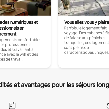
des numériques et
Vous allez vous y plaire
essionnels en
Parfois, le logement fait 
voyage. Des cabanes à fl
acement
de falaise aux péniches
logements confortables
tranquilles, ces logemen
les professionnels
sont pleins de
es et travaillant à
caractéristiques uniques
nce avec le wifi et des
es de travail.
és et avantages pour les séjours lon