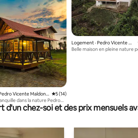
5 sur 5, 8 commentaires
Logement · Pedro Vicente Ma
ldonado
Belle maison en pleine nature p
détendre.
Pedro Vicente Maldona
Note moyenne de 5 sur 5, 14 commentai
5 (14)
quille dans la nature Pedro
t d'un chez-soi et des prix mensuels 