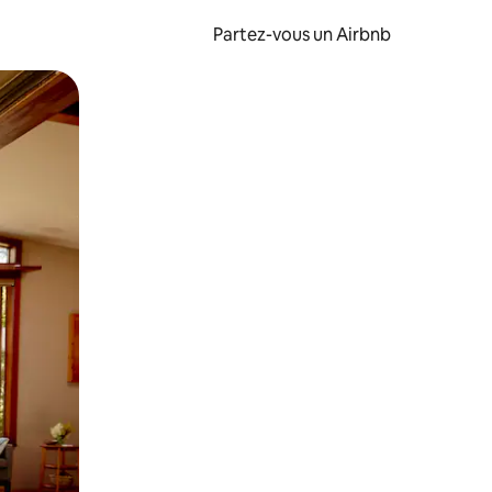
Partez-vous un Airbnb
et en les faisant glisser.