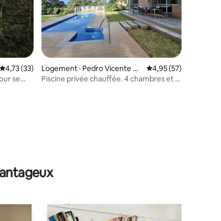
Note moyenne de 4,73 sur 5, 33 commentaires
4,73 (33)
Logement · Pedro Vicente M
Note moyenne de 4,95
4,95 (57)
aldonado
our se
Piscine privée chauffée. 4 chambres et 4
salles de bain.
res
avantageux