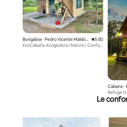
Bungalow · Pedro Vicente Maldon
Note moyenne de 
5 (8)
ado
EcoCabaña Acogedora | Nature | Confort
| Détente
Cabane · 
do
Refuge tran
Le confor
Vicente