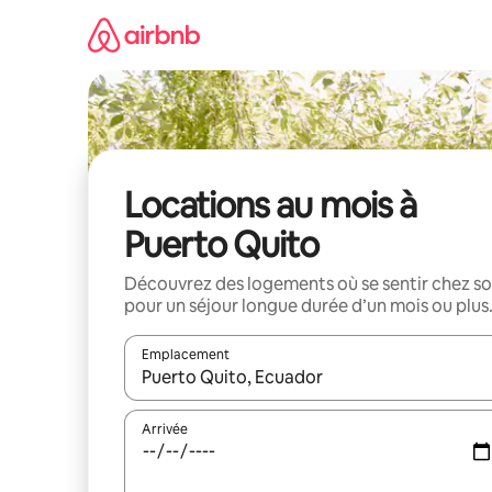
Aller
directement
au
contenu
Locations au mois à
Puerto Quito
Découvrez des logements où se sentir chez so
pour un séjour longue durée d’un mois ou plus
Emplacement
Quand les résultats sont affichés, parcourez-les en 
Arrivée