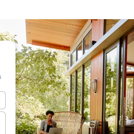
i
.
utilisant les flèches vers le haut et vers le bas, ou en appuyant dessus 