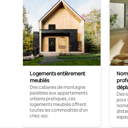
Logements entièrement
Noma
meublés
prof
dépl
Des cabanes de montagne
paisibles aux appartements
Des 
urbains pratiques, ces
pour 
logements meublés offrent
nomad
toutes les commodités d'un
dista
chez-soi.
espac