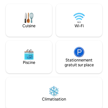
onduleur, d'une télévision connectée de
piscine semi-exté
55 po avec Netflix et d'autres
avec des jeux de c
applications de streaming. 💠 Profitez
manger, un coin e
d'une connexion Wi-Fi haut débit, d'un
travail supplémen
petit déjeuner gratuit sur demande,
confortable et parf
d'une cuisine entièrement équipée,
ou les couples à l
Cuisine
Wi-Fi
d'une laverie sur place et d'eau chaude
et de commodité. Veuillez noter qu
24h/24 et 7j/7. Communauté sécurisée
nous accueillons 
et fermée avec vidéosurveillance,
familles.
clôture électrique à l'extérieur, aide sur
place 24h/24 et 7j/7 et stationnement
gratuit.
Stationnement
Piscine
gratuit sur place
Climatisation