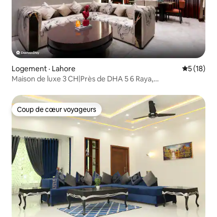
Logement · Lahore
Note moye
5 (18)
Maison de luxe 3 CH|Près de DHA 5 6 Raya,
Dolmen|Lahore
Coup de cœur voyageurs
Coup de cœur voyageurs