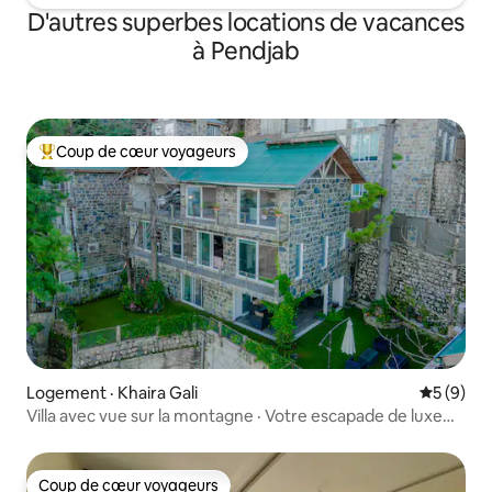
D'autres superbes locations de vacances
à Pendjab
Coup de cœur voyageurs
Coup de cœur voyageurs parmi les plus aimés
Logement · Khaira Gali
Note moy
5 (9)
Villa avec vue sur la montagne · Votre escapade de luxe
privée
Coup de cœur voyageurs