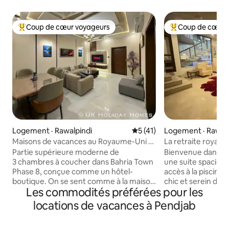
Coup de cœur voyageurs
Coup de cœur 
Coup de cœur voyageurs parmi les plus aimés
Coup de cœur voy
Logement · Rawalpindi
Note moyenne de 5 sur 5, 
5 (41)
Logement · Rawalp
Maisons de vacances au Royaume-Uni •
La retraite royale 
Portion de luxe 3BR à Bahria
privée l Sous-sol
Partie supérieure moderne de
Bienvenue dans vo
3 chambres à coucher dans Bahria Town
une suite spacieus
Phase 8, conçue comme un hôtel-
accès à la piscine! Situé dans le quartier
boutique. On se sent comme à la maison
chic et serein de 
Les commodités préférées pour les
avec une touche moderne et le confort
attendez-vous un
d'un hôtel 5 ⭐️. 🛌 Chaque chambre
et au calme. Suite spacieuse et privée au
locations de vacances à Pendjab
dispose d'un lit king size, d'une salle de
sous-sol avec deu
bain moderne privée, d'un climatiseur à
de bain attenantes