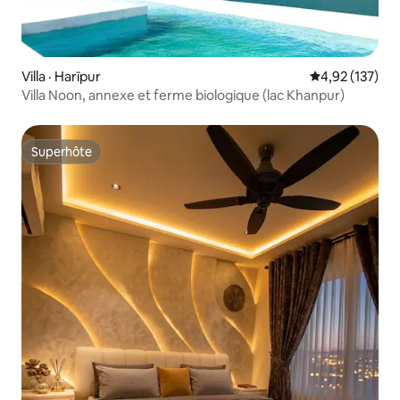
Villa · Harīpur
Note moyenne 
4,92 (137)
Villa Noon, annexe et ferme biologique (lac Khanpur)
Superhôte
Superhôte