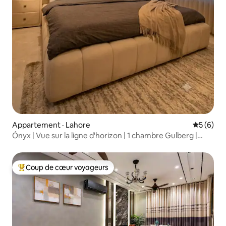
Appartement · Lahore
Note moy
5 (6)
Ónyx | Vue sur la ligne d'horizon | 1 chambre Gulberg |
Arrivée autonome | Piscine
Coup de cœur voyageurs
Coup de cœur voyageurs parmi les plus aimés