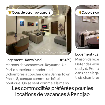
Coup de cœur voyageurs
Coup de cœur 
Coup de cœur voyageurs parmi les plus aimés
Coup de cœur voy
Logement · Lahor
Maison de luxe 3 
Logement · Rawalpindi
Note moyenne de 5 sur 5, 
5 (39)
DHA 5 6 Raya, Do
Détendez-vous da
Maisons de vacances au Royaume-Uni •
et stylé. Profitez 
Portion de luxe 3BR à Bahria
Partie supérieure moderne de
dans cet élégant 
3 chambres à coucher dans Bahria Town
trois chambres sit
Phase 8, conçue comme un hôtel-
DHA Phase 9 Town,
boutique. On se sent comme à la maison
proximité des pha
Les commodités préférées pour les
avec une touche moderne et le confort
centre commercia
d'un hôtel 5 ⭐️. 🛌 Chaque chambre
locations de vacances à Pendjab
marché Raya. Prenez vos aises grâce à la
dispose d'un lit king size, d'une salle de
climatisation dans
bain moderne privée, d'un climatiseur à
détendez-vous dan