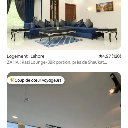
Logement · Lahore
Note moyenne 
4,97 (120)
ZAHA : Razi Lounge-3BR portion, près de Shaukat
Khanum
Coup de cœur voyageurs
Coup de cœur voyageurs parmi les plus aimés