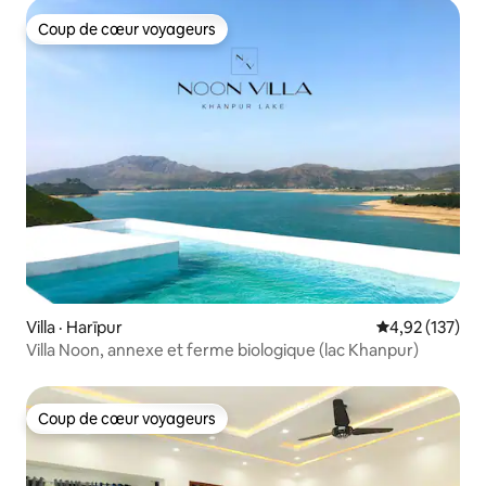
Coup de cœur voyageurs
Coup de cœur voyageurs
Villa · Harīpur
Note moyenne 
4,92 (137)
Villa Noon, annexe et ferme biologique (lac Khanpur)
Coup de cœur voyageurs
Coup de cœur voyageurs