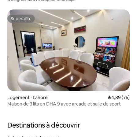
Mall of Islamabad | Arcade | Table de billard
Superhôte
Superhôte
Logement · Lahore
Note moyenne
4,89 (75)
Maison de 3 lits en DHA 9 avec arcade et salle de sport
Destinations à découvrir