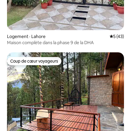
Logement · Lahore
Note moye
5 (43)
Maison complète dans la phase 9 de la DHA
Coup de cœur voyageurs
Coup de cœur voyageurs