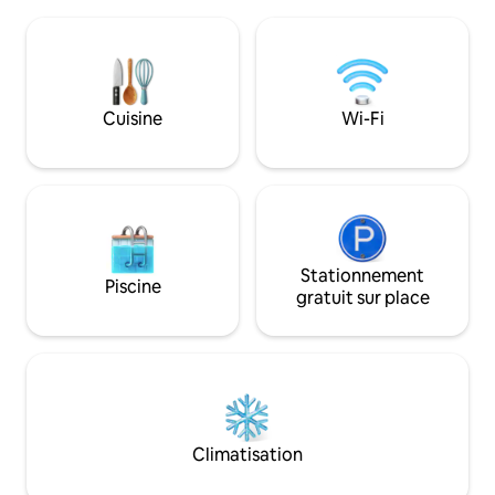
onduleur, d'une télévision connectée de
une Google TV de 
55 po avec Netflix et d'autres
dans une cuisine 
applications de streaming. 💠 Profitez
Grâce à son Wi-Fi 
d'une connexion Wi-Fi haut débit, d'un
moderne, il est idéa
petit déjeuner gratuit sur demande,
groupes ou les voy
d'une cuisine entièrement équipée,
Cuisine
Wi-Fi
Accès rapide aux
d'une laverie sur place et d'eau chaude
aux restaurants et
24h/24 et 7j/7. Communauté sécurisée
populaires à proxi
et fermée avec vidéosurveillance,
clôture électrique à l'extérieur, aide sur
place 24h/24 et 7j/7 et stationnement
gratuit.
Stationnement
Piscine
gratuit sur place
Climatisation