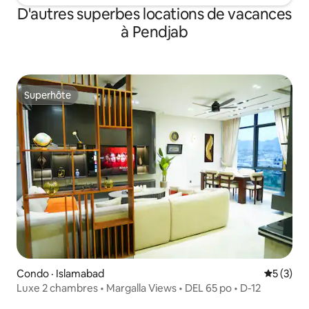
D'autres superbes locations de vacances
à Pendjab
Superhôte
Superhôte
Condo · Islamabad
Note moy
5 (3)
Luxe 2 chambres • Margalla Views • DEL 65 po • D-12