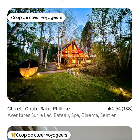
Coup de cœur voyageurs
Coup de cœur voyageurs
Chalet · Chute-Saint-Philippe
Note moyenne 
4,94 (188)
Aventures Sur le Lac: Bateau, Spa, Cinéma, Sentier
Coup de cœur voyageurs
Coup de cœur voyageurs parmi les plus aimés