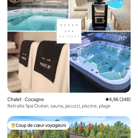
Chalet · Cocagne
Note moyenne 
4,96 (248)
Retraite Spa Océan, sauna, jacuzzi, piscine, plage
Coup de cœur voyageurs
Coup de cœur voyageurs parmi les plus aimés