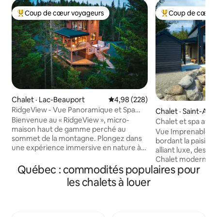
Coup de cœur voyageurs
Coup de cœur 
Coup de cœur voyageurs parmi les plus aimés
Coup de cœur voy
Chalet · Lac-Beauport
Note moyenne de 4,98 sur 5, 2
4,98 (228)
RidgeView - Vue Panoramique et Spa
Chalet · Saint-Ale
Près de Québec
Bienvenue au « RidgeView », micro-
nts
Chalet et spa avec
maison haut de gamme perché au
rivière | Style + fo
Vue Imprenable! Chalet neuf avec spa
sommet de la montagne. Plongez dans
bordant la paisible
une expérience immersive en nature à
alliant luxe, desig
seulement 30 minutes de Québec.
Chalet moderne et
Offrez-vous une vue vertigineuse sur la
Québec : commodités populaires pour
plancher chauffant
vallée et les montagnes, ainsi que des
intérieur/extérieu
les chalets à louer
couchers de soleil à couper le souffle
vitesse. Intimité 
depuis le sommet le plus élevé de Lac-
grâce à 4 lits ultr
Beauport. Explorez la topographie
literie haut de ga
unique de la montagne en empruntant
complètes. Profi