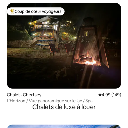
Coup de cœur voyageurs
Coup de cœur voyageurs parmi les plus aimés
Chalet · Chertsey
Note moyenne 
4,99 (149)
L'Horizon / Vue panoramique sur le lac / Spa
Chalets de luxe à louer