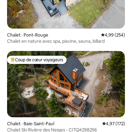
Chalet · Pont-Rouge
Note moyenne 
4,99 (254)
Chalet en nature avec spa, piscine, sauna, billard
Coup de cœur voyageurs
Coup de cœur voyageurs parmi les plus aimés
Chalet · Baie-Saint-Paul
Note moyenne 
4,97 (172)
Chalet Ski Rivière des Neiges - CITQ#298256