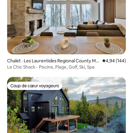
Chalet · Les Laurentides Regional County Mu
Note moyenne 
4,94 (144)
nicipality
Le Chic Shack - Piscine, Plage, Golf, Ski, Spa
Coup de cœur voyageurs
Coup de cœur voyageurs