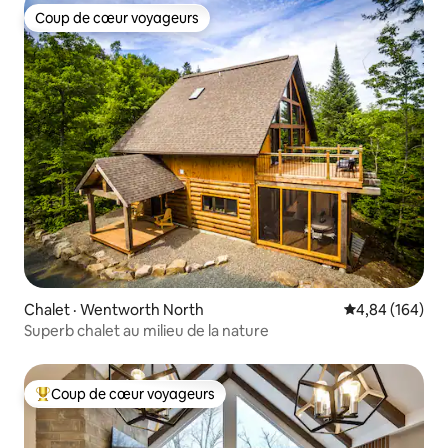
Coup de cœur voyageurs
Coup de cœur voyageurs
Chalet · Wentworth North
Note moyenne 
4,84 (164)
Superb chalet au milieu de la nature
Coup de cœur voyageurs
Coup de cœur voyageurs parmi les plus aimés