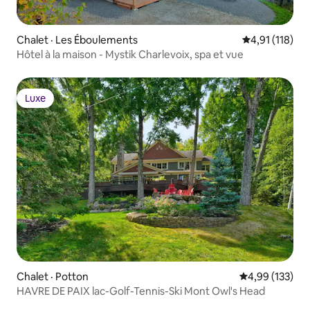
Chalet · Les Éboulements
Note moyenne 
4,91 (118)
Hôtel à la maison - Mystik Charlevoix, spa et vue
Luxe
Luxe
Chalet · Potton
Note moyenne 
4,99 (133)
HAVRE DE PAIX lac-Golf-Tennis-Ski Mont Owl's Head