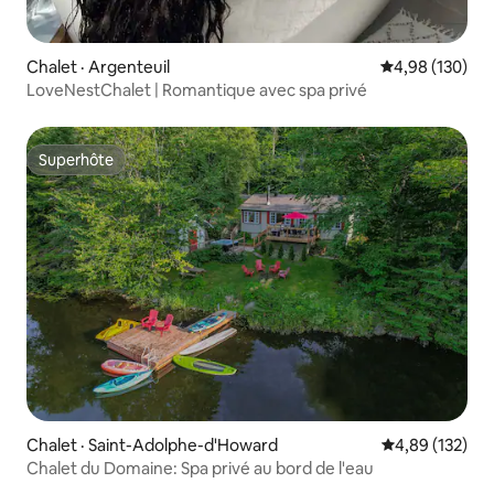
Chalet · Argenteuil
Note moyenne 
4,98 (130)
LoveNestChalet | Romantique avec spa privé
Superhôte
Superhôte
Chalet · Saint-Adolphe-d'Howard
Note moyenne 
4,89 (132)
Chalet du Domaine: Spa privé au bord de l'eau