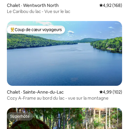
Chalet · Wentworth North
Note moyenne 
4,92 (168)
Le Caribou du lac - Vue sur le lac
Coup de cœur voyageurs
Coup de cœur voyageurs parmi les plus aimés
Chalet · Sainte-Anne-du-Lac
Note moyenne 
4,99 (102)
Cozy A-Frame au bord du lac - vue sur la montagne
Superhôte
Superhôte