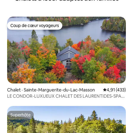
Coup de cœur voyageurs
Coup de cœur voyageurs
Chalet · Sainte-Marguerite-du-Lac-Masson
Note moyenne 
4,91 (433)
LE CONDOR-LUXUEUX CHALET DES LAURENTIDES-SPA-
LAC
Superhôte
Superhôte