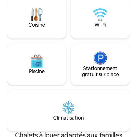
les sentiers récréatifs accessibles en
fenestration de 20
toute saison, découvrant ainsi un paradis
panorama sur la riv
naturel à chaque pas.
proximité: lacs, ri
Cuisine
Wi-Fi
Stationnement
Piscine
gratuit sur place
Climatisation
Chalets à louer adaptés aux familles