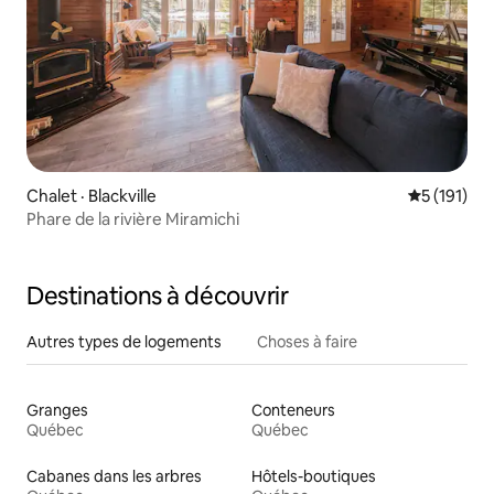
Chalet · Blackville
Note moyen
5 (191)
Phare de la rivière Miramichi
Destinations à découvrir
Autres types de logements
Choses à faire
Granges
Conteneurs
Québec
Québec
Cabanes dans les arbres
Hôtels-boutiques