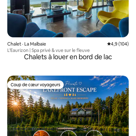
Chalet · La Malbaie
Note moyenne
4,9 (104)
L’Eaurizon | Spa privé & vue sur le fleuve
Chalets à louer en bord de lac
Coup de cœur voyageurs
Coup de cœur voyageurs