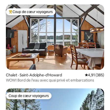
Coup de cœur voyageurs
Coup de cœur voyageurs parmi les plus aimés
Chalet · Saint-Adolphe-d'Howard
Note moyenne 
4,91 (385)
WOW! Bord de l'eau avec quai privé et embarcations
Coup de cœur voyageurs
Coup de cœur voyageurs