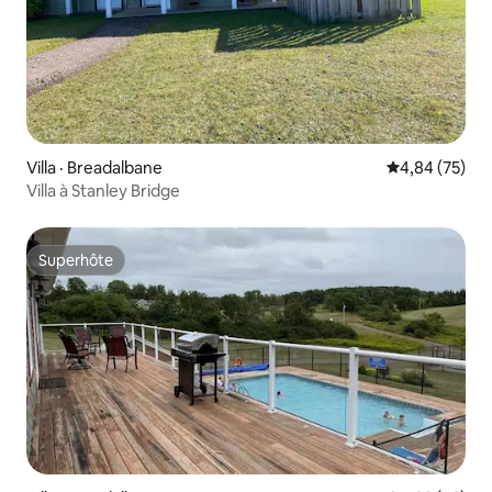
Villa · Breadalbane
Note moyenne
4,84 (75)
Villa à Stanley Bridge
Superhôte
Superhôte