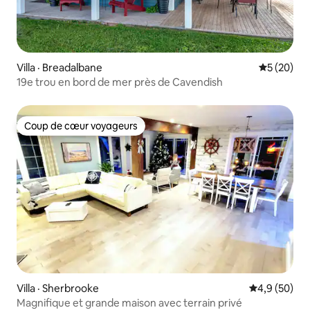
Villa · Breadalbane
Note moye
5 (20)
19e trou en bord de mer près de Cavendish
Coup de cœur voyageurs
Coup de cœur voyageurs
Villa · Sherbrooke
Note moyenn
4,9 (50)
Magnifique et grande maison avec terrain privé