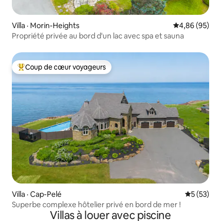
Villa · Morin-Heights
Note moyenne
4,86 (95)
Propriété privée au bord d'un lac avec spa et sauna
Coup de cœur voyageurs
Coup de cœur voyageurs parmi les plus aimés
Villa · Cap-Pelé
Note moye
5 (53)
Superbe complexe hôtelier privé en bord de mer !
Villas à louer avec piscine