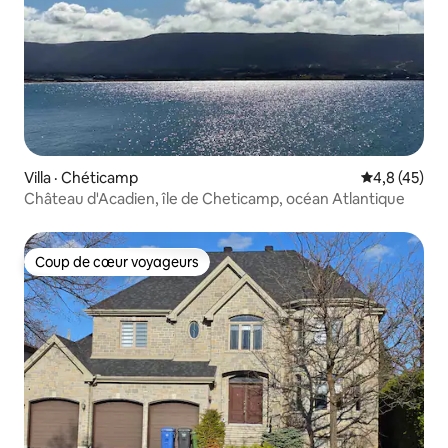
Villa · Chéticamp
Note moyenn
4,8 (45)
Château d'Acadien, île de Cheticamp, océan Atlantique
Coup de cœur voyageurs
Coup de cœur voyageurs