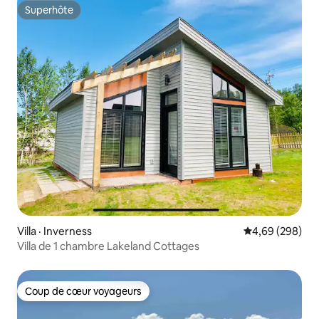
Superhôte
Superhôte
Villa · Inverness
Note moyenne 
4,69 (298)
Villa de 1 chambre Lakeland Cottages
Coup de cœur voyageurs
Coup de cœur voyageurs