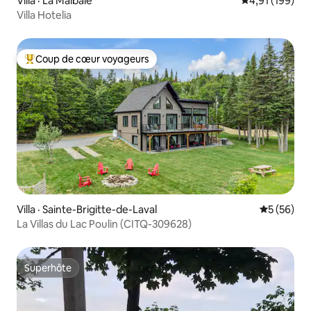
Villa · La Malbaie
Note moyenne 
4,91 (199)
Villa Hotelia
Coup de cœur voyageurs
Coup de cœur voyageurs parmi les plus aimés
Villa · Sainte-Brigitte-de-Laval
Note moye
5 (56)
La Villas du Lac Poulin (CITQ-309628)
Superhôte
Superhôte