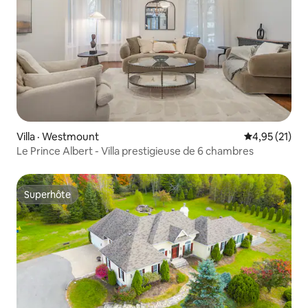
Villa · Westmount
Note moyenne
4,95 (21)
Le Prince Albert - Villa prestigieuse de 6 chambres
Superhôte
Superhôte