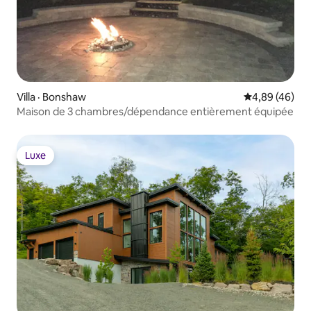
Villa · Bonshaw
Note moyenne
4,89 (46)
Maison de 3 chambres/dépendance entièrement équipée
Luxe
Luxe