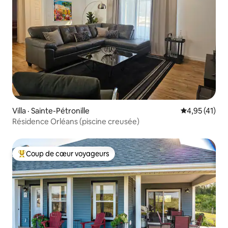
Villa · Sainte-Pétronille
Note moyenne
4,95 (41)
Résidence Orléans (piscine creusée)
Coup de cœur voyageurs
Coup de cœur voyageurs parmi les plus aimés