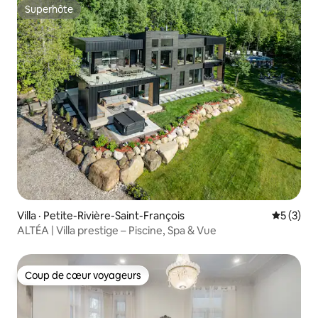
Superhôte
Superhôte
Villa · Petite-Rivière-Saint-François
Note moy
5 (3)
ALTÉA | Villa prestige – Piscine, Spa & Vue
Coup de cœur voyageurs
Coup de cœur voyageurs