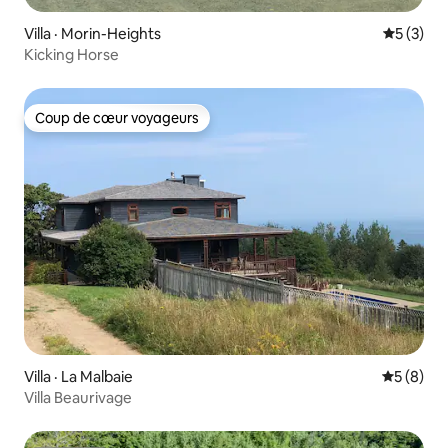
Villa · Morin-Heights
Note moy
5 (3)
Kicking Horse
Coup de cœur voyageurs
Coup de cœur voyageurs
Villa · La Malbaie
Note moy
5 (8)
Villa Beaurivage