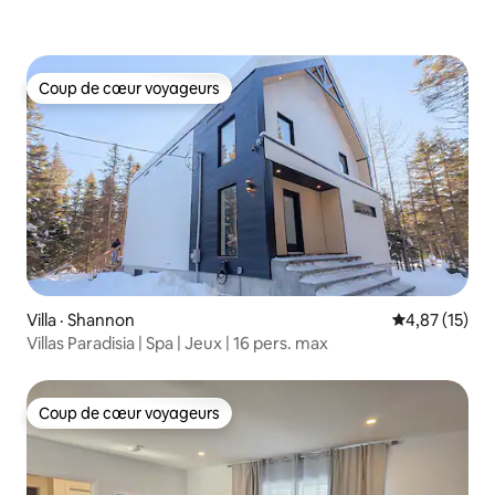
Coup de cœur voyageurs
Coup de cœur voyageurs
Villa · Shannon
Note moyenne
4,87 (15)
Villas Paradisia | Spa | Jeux | 16 pers. max
Coup de cœur voyageurs
Coup de cœur voyageurs