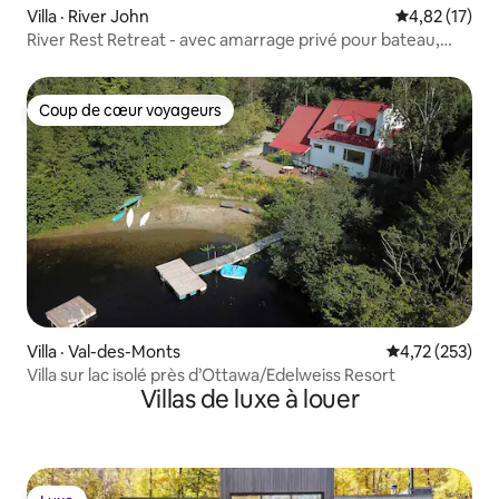
Villa · River John
Note moyenne
4,82 (17)
River Rest Retreat - avec amarrage privé pour bateau,
unité n° 1
Coup de cœur voyageurs
Coup de cœur voyageurs
Villa · Val-des-Monts
Note moyenne 
4,72 (253)
Villa sur lac isolé près d’Ottawa/Edelweiss Resort
Villas de luxe à louer