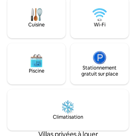
centre-ville. Arriv
y a une passerelle privée vers l'océan où
fêtes, pas d'utilis
il y a une plate-forme avec des chaises
cour, du jacuzzi, 
pour que vous puissiez simplement vous
après 23 h. Merci 
asseoir et regarder des couchers de
Cuisine
Wi-Fi
compréhension ! R
soleil incroyables. Faites de notre villa
maintenant !
votre maison loin de chez vous tout en
explorant.
Stationnement
Piscine
gratuit sur place
Climatisation
Villas privées à louer