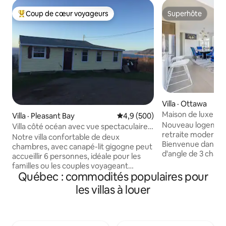
Coup de cœur voyageurs
Superhôte
Coup de cœur voyageurs parmi les plus aimés
Superhôte
Villa · Ottawa
Maison de luxe neuv
Villa · Pleasant Bay
Note moyenne de 4,9 sur 5, 5
4,9 (500)
table de billard
Nouveau logement 
Villa côté océan avec vue spectaculaire
retraite moderne 
sur les couchers de soleil
Notre villa confortable de deux
Bienvenue dans no
chambres, avec canapé-lit gigogne peut
d'angle de 3 cham
accueillir 6 personnes, idéale pour les
quartier convivial
familles ou les couples voyageant
moderne, près d'u
Québec : commodités populaires pour
ensemble. Cuisine complète, salle de
commerçante, offr
bain trois pièces, terrasse ensoleillée
les villas à louer
pour 4 voitures, u
fermée avec patio. Donne sur l'océan et
table de billard. P
les montagnes, entouré du parc national
promenades et de
des Hautes-Terres-du-Cap-Breton,
en voiture de l'aér
situé sur le célèbre sentier Cabot Trail. Il