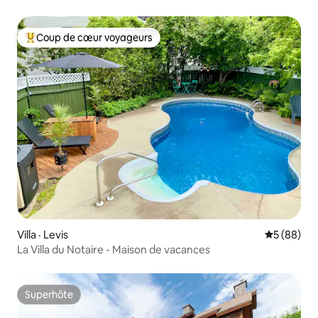
Coup de cœur voyageurs
Coup de cœur voyageurs parmi les plus aimés
Villa · Levis
Note moye
5 (88)
La Villa du Notaire - Maison de vacances
Superhôte
Superhôte