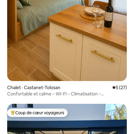
Chalet · Castanet-Tolosan
Note moye
5 (27)
Confortable et calme – WI-FI – Climatisation –
Stationnement
Coup de cœur voyageurs
Coup de cœur voyageurs parmi les plus aimés