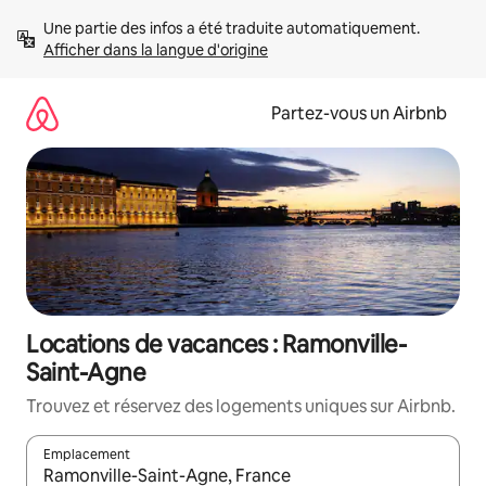
Aller
Une partie des infos a été traduite automatiquement. 
directement
Afficher dans la langue d'origine
au
contenu
Partez-vous un Airbnb
Locations de vacances : Ramonville-
Saint-Agne
Trouvez et réservez des logements uniques sur Airbnb.
Emplacement
Quand les résultats sont affichés, parcourez-les en utilisant les 