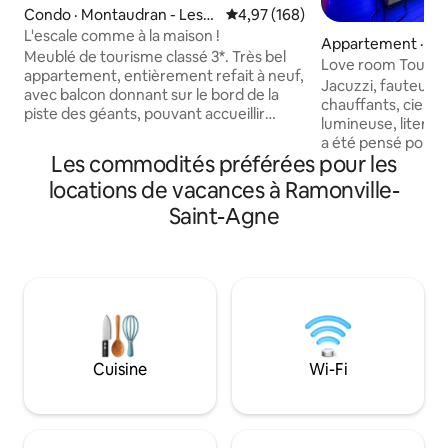
Condo · Montaudran - Lespi
Note moyenne de 4,97 sur 5, 1
4,97 (168)
net
L'escale comme à la maison !
Appartement · To
Meublé de tourisme classé 3*. Très bel
Love room Toulous
appartement, entièrement refait à neuf,
privatif)
Jacuzzi, fauteuils
avec balcon donnant sur le bord de la
chauffants, ciel é
piste des géants, pouvant accueillir
lumineuse, literie
jusqu'à 4 voyageurs Halle des machines,
a été pensé pour v
cinéma, restaurants accessibles à 5 min
Les commodités préférées pour les
expérience uniqu
à pied par la piste. Commodités aux
détente garanti ! Des options
locations de vacances à Ramonville-
pieds de l'immeuble. Situé au coeur du
supplémentaires s
pôle scientifique : ISAE, ENAC, Onera,
Saint-Agne
demande pour ren
Airbus DS, CNES,etc. Idéal pour jeune
encore plus agréable.. Situé 
ingénieur, étudiant, travailleur en
quartier du Busca,
déplacement. Lignes de bus amenant
des Demoiselles, l
directement au centre ville en 15 min.
min du centre-vill
Plantes, 6 min du
et 10 min du Casin
Cuisine
Wi-Fi