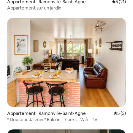
Appartement · Ramonville-Saint-Agne
Note moye
5 (21)
Appartement sur un jardin
Appartement · Ramonville-Saint-Agne
Note moy
5 (3)
* Douceur Jasmin * Balcon - 7 pers - Wifi - TV