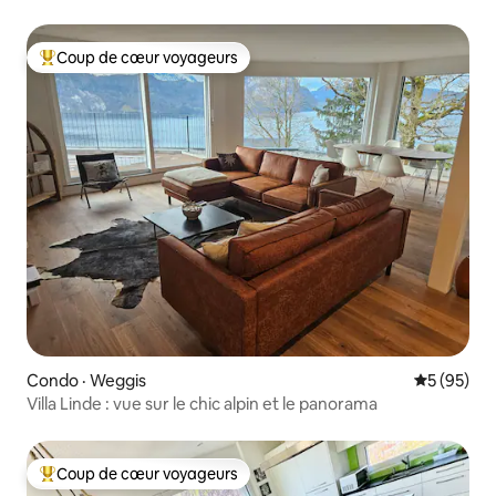
Coup de cœur voyageurs
Coup de cœur voyageurs parmi les plus aimés
Condo · Weggis
Note moye
5 (95)
Villa Linde : vue sur le chic alpin et le panorama
Coup de cœur voyageurs
Coup de cœur voyageurs parmi les plus aimés