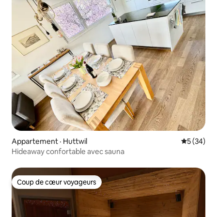
Appartement · Huttwil
Note moye
5 (34)
Hideaway confortable avec sauna
Coup de cœur voyageurs
Coup de cœur voyageurs