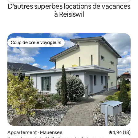
D'autres superbes locations de vacances
à Reisiswil
Coup de cœur voyageurs
Coup de cœur voyageurs
Appartement · Mauensee
Note moyenne
4,94 (18)