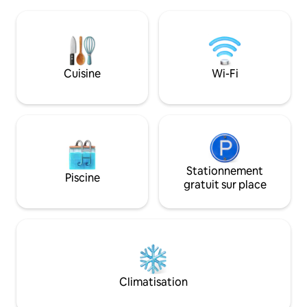
supplémentaire avec salle de bain est
particulièrement 
fournie un étage en dessous (accès par
soleil. Tu trouver
ascenseur - espace partagé). Accès au
décoré, un espace
lac et au jardin, planches de SUP,
table, chaises lon
stationnement gratuit et Wi-Fi. Enfants
qu'un éclairage. Le
acceptés, petits chiens seulement. Le
douche sont simp
Cuisine
Wi-Fi
plus populaire Airbnb suisse. La plupart
bâtiment de l'étab
des points forts sont atteints en moins
accord avec l'exp
d'une heure.
de la ferme.
Stationnement
Piscine
gratuit sur place
Climatisation