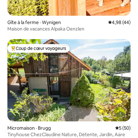
Gîte à la ferme · Wynigen
Note moyenne
4,98 (44)
Maison de vacances Alpaka Oenzlen
Coup de cœur voyageurs
Coup de cœur voyageurs parmi les plus aimés
Micromaison · Brugg
Note moye
5 (50)
Tinyhouse ChezClaudine Nature, Détente, Jardin, Aare