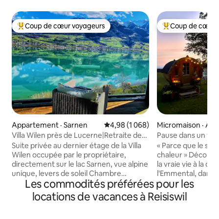
Coup de cœur voyageurs
Coup de cœur 
Coup de cœur voyageurs parmi les plus aimés
Coup de cœur voy
Appartement · Sarnen
Note moyenne de 4,98 sur 5, 1 0
4,98 (1 068)
Micromaison · Arn
Villa Wilen près de Lucerne|Retraite de
Pause dans un to
luxe au bord du lac
avec coucher de s
Suite privée au dernier étage de la Villa
« Parce que le solei
Wilen occupée par le propriétaire,
chaleur » Découvre le calme, la nature et
directement sur le lac Sarnen, vue alpine
la vraie vie à la 
unique, levers de soleil Chambre
l'Emmental, dans 
Les commodités préférées pour les
spacieuse avec home cinéma, salon
confortable, juste
panoramique, grande cuisine et salle de
Sous le grand érab
locations de vacances à Reisiswil
bain (tout espace privé). Pour 3 à
imprenable sur les 
5 personnes, une chambre privée
un endroit pour t