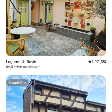
Logement · Revin
Note moyenne
4,97 (35)
Invitation au voyage
Superhôte
Superhôte