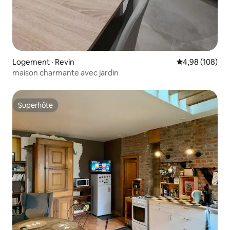
Logement · Revin
Note moyenne 
4,98 (108)
maison charmante avec jardin
Superhôte
Superhôte