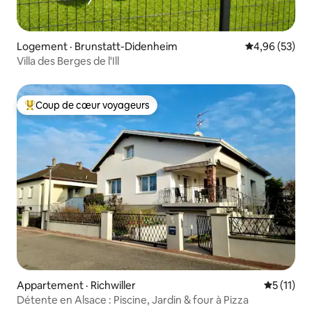
Logement · Brunstatt-Didenheim
Note moyenne
4,96 (53)
Villa des Berges de l'Ill
Coup de cœur voyageurs
Coup de cœur voyageurs parmi les plus aimés
Appartement · Richwiller
Note moye
5 (11)
Détente en Alsace : Piscine, Jardin & four à Pizza