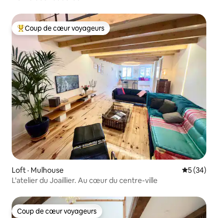
Coup de cœur voyageurs
Coup de cœur voyageurs parmi les plus aimés
Loft · Mulhouse
Note moye
5 (34)
L'atelier du Joaillier. Au cœur du centre-ville
Coup de cœur voyageurs
Coup de cœur voyageurs