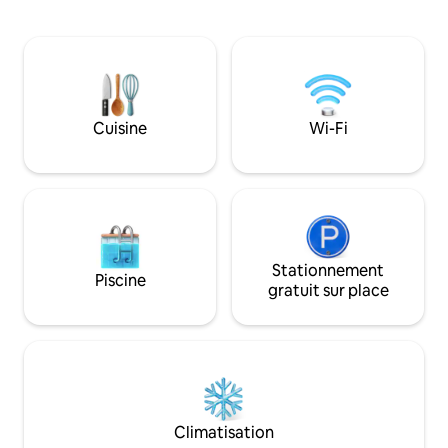
cm / Salle à manger /cheminee
spectaculaire sur L
électrique 😊 Chambre tout confort
Hautes-Vosges. Tr
avec smart TV Canapé convertible 2
vue panoramique Suite exclusivement
places L’ensemble du mobilier et literie
réservée aux adul
sont neufs Cuisine entièrement équipée
Salle de bain lumineuse avec douche a
l’italienne
Cuisine
Wi-Fi
Stationnement
Piscine
gratuit sur place
Climatisation