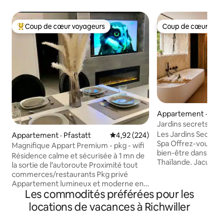
Coup de cœur voyageurs
Coup de cœur vo
Coup de cœur voyageurs parmi les plus aimés
Coup de cœur vo
Appartement · La
Jardins secrets de
jacuzzi pour 2
Les Jardins Secret
Appartement · Pfastatt
Note moyenne de 4,92 sur 5, 2
4,92 (224)
Spa Offrez-vous une parenthèse de
Magnifique Appart Premium - pkg - wifi
bien-être dans cett
Résidence calme et sécurisée à 1 mn de
Thaïlande. Jacuzzi privatif, sauna privatif,
la sortie de l’autoroute Proximité tout
home cinéma immer
commerces/restaurants Pkg privé
180x200, coin sal
Appartement lumineux et moderne en
cuisine équipée, 
Les commodités préférées pour les
Rez-de-jardin / 2 terrasses T2 / 50 m2
lumière tamisée c
entièrement rénové, 4 personnes Wifi
locations de vacances à Richwiller
cocon pour les amoureux.
gratuit (fibre) Accès PMR Salon Ciné 165
offre une vue pa