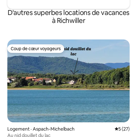
D'autres superbes locations de vacances
à Richwiller
Coup de cœur voyageurs
Coup de cœur voyageurs
Logement · Aspach-Michelbach
Note moye
5 (27)
Au nid douillet du lac