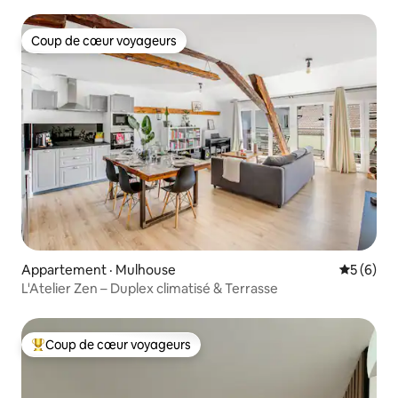
Coup de cœur voyageurs
Coup de cœur voyageurs
Appartement · Mulhouse
Note moy
5 (6)
L'Atelier Zen – Duplex climatisé & Terrasse
Coup de cœur voyageurs
Coup de cœur voyageurs parmi les plus aimés