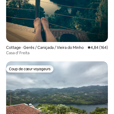
Cottage · Gerês / Caniçada / Vieira do Minho
Note moyenne 
4,84 (164)
Casa d' Freita
Coup de cœur voyageurs
Coup de cœur voyageurs