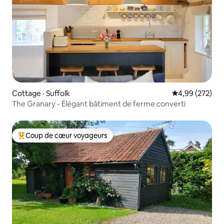
Cottage · Suffolk
Note moyenne 
4,99 (272)
The Granary - Élégant bâtiment de ferme converti
Coup de cœur voyageurs
Coup de cœur voyageurs parmi les plus aimés