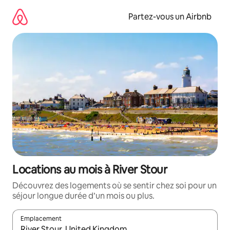
Aller
directement
Partez-vous un Airbnb
au
contenu
Locations au mois à River Stour
Découvrez des logements où se sentir chez soi pour un
séjour longue durée d’un mois ou plus.
Emplacement
Quand les résultats sont affichés, parcourez-les en utilisant les 