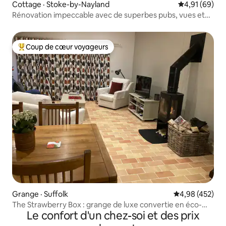
Cottage · Stoke-by-Nayland
Note moyenne
4,91 (69)
Rénovation impeccable avec de superbes pubs, vues et
promenades - Box Valley Cottage
Coup de cœur voyageurs
Coup de cœur voyageurs parmi les plus aimés
Grange · Suffolk
Note moyenne 
4,98 (452)
The Strawberry Box : grange de luxe convertie en éco-
Le confort d'un chez-soi et des prix
logement