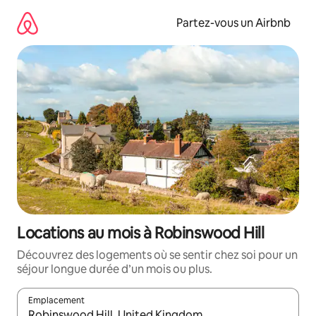
Aller
directement
Partez-vous un Airbnb
au
contenu
Locations au mois à Robinswood Hill
Découvrez des logements où se sentir chez soi pour un
séjour longue durée d’un mois ou plus.
Emplacement
Quand les résultats sont affichés, parcourez-les en utilisant les 