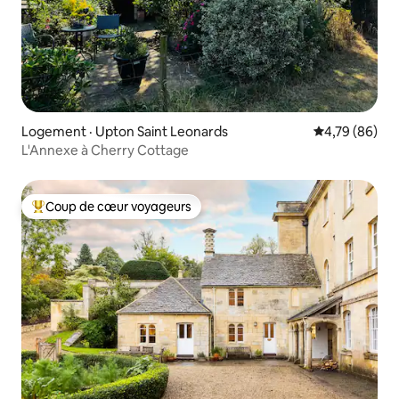
Logement · Upton Saint Leonards
Note moyenne
4,79 (86)
L'Annexe à Cherry Cottage
Coup de cœur voyageurs
Coup de cœur voyageurs parmi les plus aimés