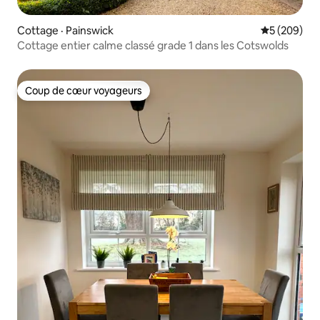
Cottage · Painswick
Note moyen
5 (209)
Cottage entier calme classé grade 1 dans les Cotswolds
Coup de cœur voyageurs
Coup de cœur voyageurs