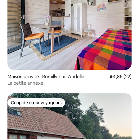
Maison d'invité · Romilly-sur-Andelle
Note moyenne
4,86 (22)
La petite annexe
Coup de cœur voyageurs
Coup de cœur voyageurs