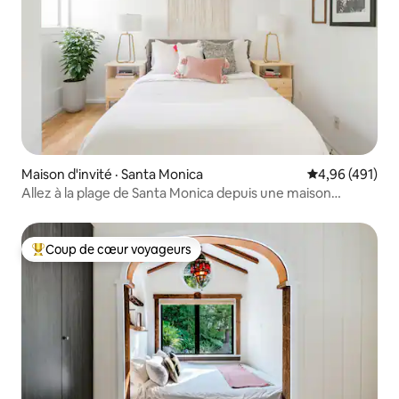
Maison d'invité · Santa Monica
Note moyenne 
4,96 (491)
Allez à la plage de Santa Monica depuis une maison
d'hôtes privée
Coup de cœur voyageurs
Coup de cœur voyageurs parmi les plus aimés