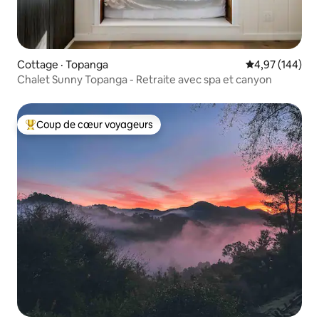
Cottage · Topanga
Note moyenne 
4,97 (144)
Chalet Sunny Topanga - Retraite avec spa et canyon
Coup de cœur voyageurs
Coup de cœur voyageurs parmi les plus aimés