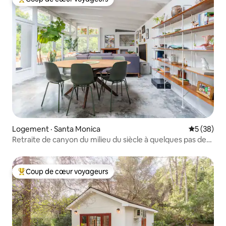
Coup de cœur voyageurs parmi les plus aimés
Logement · Santa Monica
Note moye
5 (38)
Retraite de canyon du milieu du siècle à quelques pas des
plages
Coup de cœur voyageurs
Coup de cœur voyageurs parmi les plus aimés