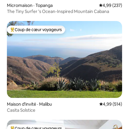
Micromaison · Topanga
Note moyenne 
4,99 (237)
The Tiny Surfer 's Ocean-Inspired Mountain Cabana
Coup de cœur voyageurs
Coup de cœur voyageurs parmi les plus aimés
Maison d'invité · Malibu
Note moyenne 
4,99 (514)
Casita Solstice
Coup de cœur voyageurs