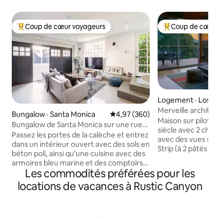
Coup de cœur voyageurs
Coup de cœur 
Coup de cœur voyageurs parmi les plus aimés
Coup de cœur voy
Logement · Los A
Merveille architec
Bungalow · Santa Monica
Note moyenne de 4,97 sur 5, 3
4,97 (360)
Sunset-WeHo ave
Maison sur pilotis
Bungalow de Santa Monica sur une rue
siècle avec 2 cham
calme au nord de Montana
Passez les portes de la calèche et entrez
avec des vues spe
dans un intérieur ouvert avec des sols en
Strip (à 2 pâtés d
béton poli, ainsi qu'une cuisine avec des
+ Fairfax). À seu
armoires bleu marine et des comptoirs
de maisons de l'act
Les commodités préférées pour les
en pierre. La chambre est équipée d'une
calme. Rénovations
porte de grange, de planchers de
locations de vacances à Rustic Canyon
fondation, systèm
bambou et d'une télévision HD de 55
chauffage/climatisa
pouces, tandis qu'un jardin verdoyant
entrée + sortie av
vous attend à l'extérieur. Entrez dans la
projecteur de film
maison d'hôtes par les portes de la