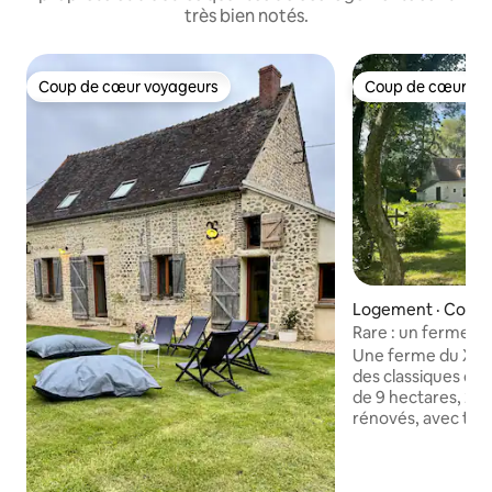
très bien notés.
Coup de cœur voyageurs
Coup de cœur vo
Coup de cœur voyageurs
Coup de cœur vo
Logement · Couli
Rare : un ferme d
perche
Une ferme du XVII
des classiques du 
de 9 hectares, 2 
rénovés, avec tout
salon cathédrale 
cuisines dînatoir
salon TV dédié, int