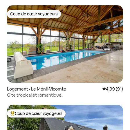
Coup de cœur voyageurs
Coup de cœur voyageurs
Logement · Le Ménil-Vicomte
Note moyenne
4,99 (91)
Gîte tropical et romantique.
Coup de cœur voyageurs
Coup de cœur voyageurs parmi les plus aimés