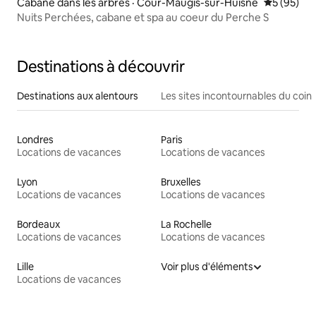
Cabane dans les arbres · Cour-Maugis-sur-Huisne
Note moye
5 (95)
Nuits Perchées, cabane et spa au coeur du Perche S
Destinations à découvrir
Destinations aux alentours
Les sites incontournables du coin
Londres
Paris
Locations de vacances
Locations de vacances
Lyon
Bruxelles
Locations de vacances
Locations de vacances
Bordeaux
La Rochelle
Locations de vacances
Locations de vacances
Lille
Voir plus d'éléments
Locations de vacances