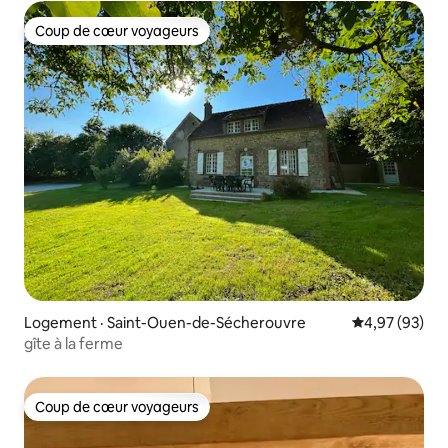
Coup de cœur voyageurs
Coup de cœur voyageurs
Logement · Saint-Ouen-de-Sécherouvre
Note moyenne
4,97 (93)
gîte à la ferme
Coup de cœur voyageurs
Coup de cœur voyageurs