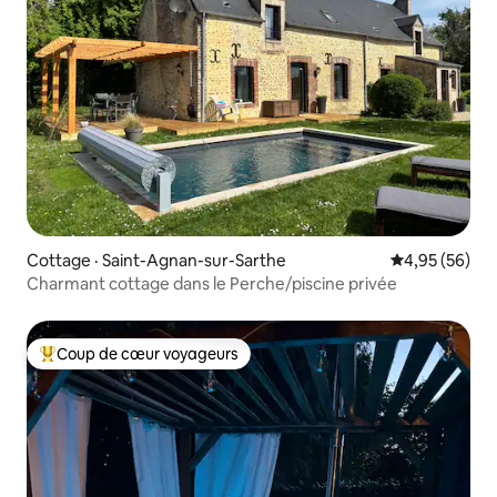
Cottage · Saint-Agnan-sur-Sarthe
Note moyenne
4,95 (56)
Charmant cottage dans le Perche/piscine privée
Coup de cœur voyageurs
Coup de cœur voyageurs parmi les plus aimés