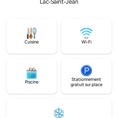
Lac-Saint-Jean
décrocher du quotidien. Été comme
bain avec concep
hiver, vous profitez d’un accès privilégié
autre AirBNB tout 
à une foule d’activités touristiques ski,
disponible au 2e é
pêche, plage, Zoo sauvage de St-
airbnb.com/h/alm
Félicien, pistes de vélo et bien plus
encore. Ici, chaque moment est une
invitation
Cuisine
Wi-Fi
Stationnement
Piscine
gratuit sur place