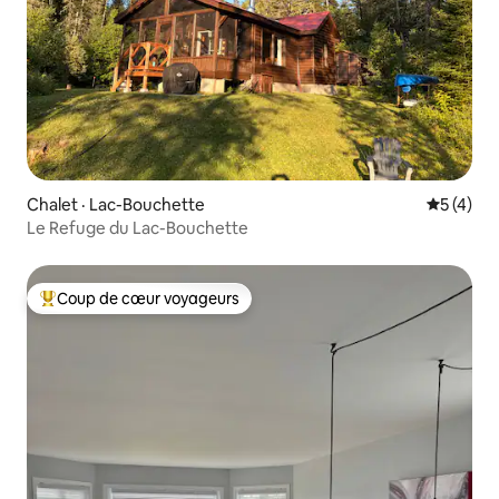
Chalet · Lac-Bouchette
Note moy
5 (4)
Le Refuge du Lac-Bouchette
Coup de cœur voyageurs
Coup de cœur voyageurs parmi les plus aimés