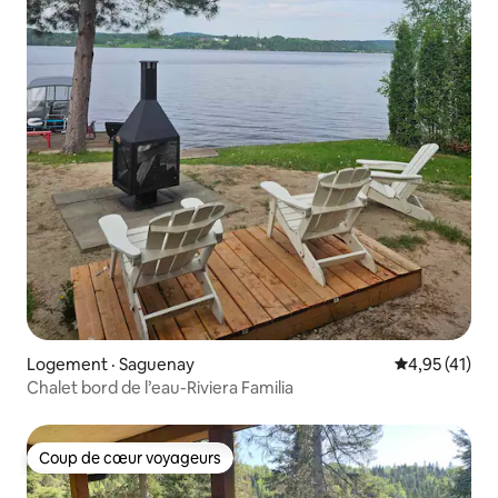
Logement · Saguenay
Note moyenne
4,95 (41)
Chalet bord de l’eau-Riviera Familia
Coup de cœur voyageurs
Coup de cœur voyageurs