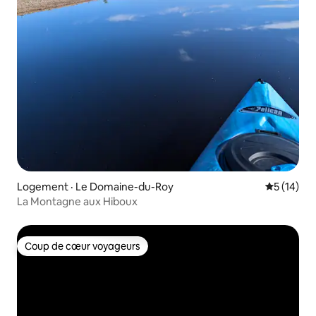
Logement · Le Domaine-du-Roy
Note moye
5 (14)
La Montagne aux Hiboux
Coup de cœur voyageurs
Coup de cœur voyageurs