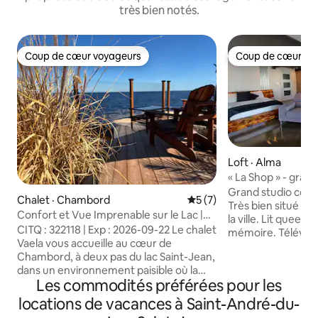
très bien notés.
Coup de cœur voyageurs
Coup de cœur vo
Coup de cœur voyageurs
Coup de cœur vo
Loft · Alma
« La Shop » - grand
Grand studio com
Chalet · Chambord
Note moyenne de 5 sur 5,
5 (7)
Très bien situé sur
Confort et Vue Imprenable sur le Lac |
la ville. Lit quee
Vaela
CITQ : 322118 | Exp : 2026-09-22 Le chalet
mémoire. Télévisio
Vaela vous accueille au cœur de
internet et cable i
Chambord, à deux pas du lac Saint-Jean,
garage qui agrand
dans un environnement paisible où la
sur un grand balcon. Look industri
Les commodités préférées pour les
nature règne en maître. Avec son
goût du jour. Cuisine très fonctionnelle
ambiance chaleureuse et son confort
et bien équipée. 
locations de vacances à Saint-André-du-
bien pensé, c’est l’endroit parfait pour
commodités fourni