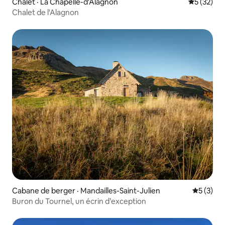
Chalet · La Chapelle-d'Alagnon
Note moye
5 (32)
Chalet de l'Alagnon
Cabane de berger · Mandailles-Saint-Julien
Note moy
5 (3)
Buron du Tournel, un écrin d’exception