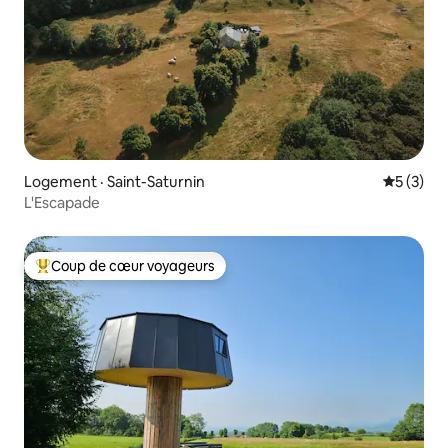
Logement · Saint-Saturnin
Note moy
5 (3)
L'Escapade
Coup de cœur voyageurs
Coup de cœur voyageurs parmi les plus aimés