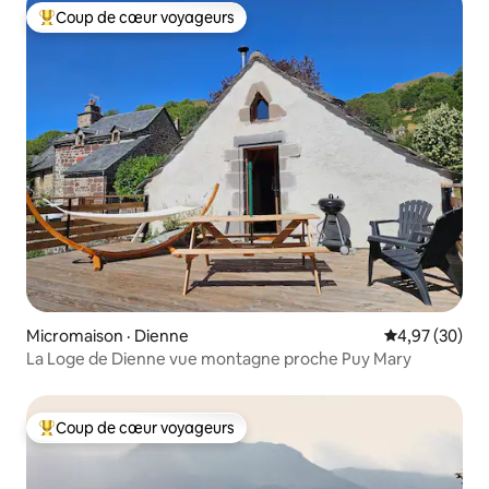
Coup de cœur voyageurs
Coup de cœur voyageurs parmi les plus aimés
Micromaison · Dienne
Note moyenne
4,97 (30)
La Loge de Dienne vue montagne proche Puy Mary
Coup de cœur voyageurs
Coup de cœur voyageurs parmi les plus aimés