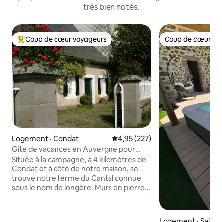
très bien notés.
Coup de cœur voyageurs
Coup de cœur vo
Coup de cœur voyageurs parmi les plus aimés
Coup de cœur vo
Logement · Condat
Note moyenne de 4,95 sur 5, 2
4,95 (227)
Gîte de vacances en Auvergne pour
4 personnes
Située à la campagne, à 4 kilomètres de
Condat et à côté de notre maison, se
trouve notre ferme du Cantal connue
sous le nom de longère. Murs en pierre
épais, poutres en bois, grand séjour avec
cheminée traditionnelle et poêle à bois,
télévision par Internet, deux chambres,
Logement · Saint