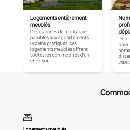
Logements entièrement
Noma
meublés
prof
dépl
Des cabanes de montagne
paisibles aux appartements
Des 
urbains pratiques, ces
pour 
logements meublés offrent
nomad
toutes les commodités d'un
dista
chez-soi.
espac
Commodit
Logements meublés