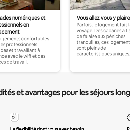
des numériques et
Vous allez vous y plaire
essionnels en
Parfois, le logement fait 
voyage. Des cabanes à fl
acement
de falaise aux péniches
logements confortables
tranquilles, ces logemen
les professionnels
sont pleins de
es et travaillant à
caractéristiques uniques
nce avec le wifi et des
es de travail.
és et avantages pour les séjours lon
La flexibilité dont vous avez besoin
P