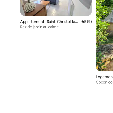
Appartement · Saint-Christol-lès-
Note moyenne de 
5 (9)
Alès
Rez de jardin au calme
Logement 
-Alès
Cocon col