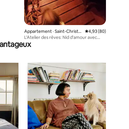
Appartement · Saint-Christol
Note moyenne de 4,93
4,93 (80)
-lès-Alès
L'Atelier des rêves: Nid d'amour avec
avantageux
Jacuzzi Alès