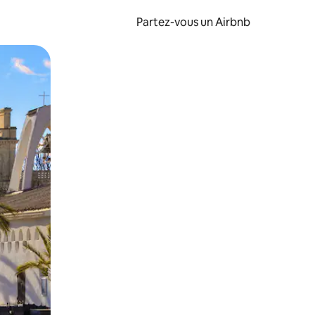
Partez-vous un Airbnb
et en les faisant glisser.