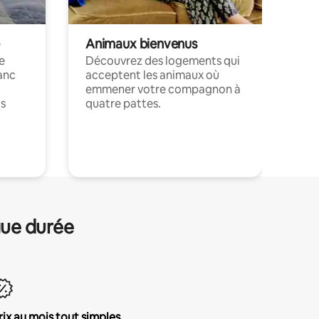
Animaux bienvenus
le
Découvrez des logements qui
anc
acceptent les animaux où
emmener votre compagnon à
ts
quatre pattes.
.
gue durée
rix au mois tout simples