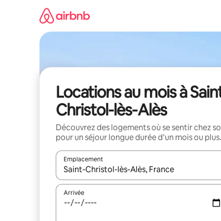
Aller
directement
au
contenu
Locations au mois à Sain
Christol-lès-Alès
Découvrez des logements où se sentir chez so
pour un séjour longue durée d’un mois ou plus
Emplacement
Quand les résultats sont affichés, parcourez-les en 
Arrivée