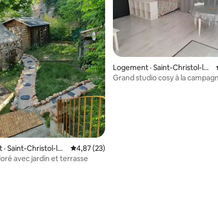
5 sur 5, 9 commentaires
Logement · Saint-Christol-lès
-Alès
Grand studio cosy à la campag
· Saint-Christol-lès
Note moyenne de 4,87 sur 5, 23 commentai
4,87 (23)
oré avec jardin et terrasse