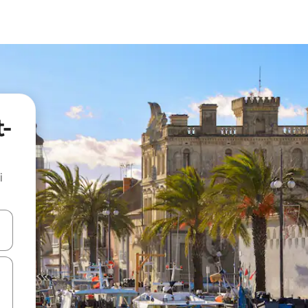
t-
i
.
utilisant les flèches vers le haut et vers le bas, ou en appuyant dessus 